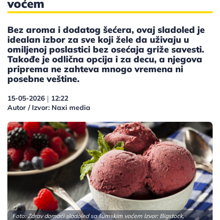
voćem
Bez aroma i dodatog šećera, ovaj sladoled je
idealan izbor za sve koji žele da uživaju u
omiljenoj poslastici bez osećaja griže savesti.
Takođe je odlična opcija i za decu, a njegova
priprema ne zahteva mnogo vremena ni
posebne veštine.
15-05-2026
12:22
|
Autor / Izvor: Naxi media
Foto: Zdrav domaći sladoled sa šumskim voćem Izvor: Bigstock,