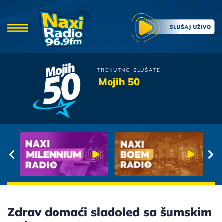
TRENUTNO SLUŠATE
Aleksandra Radovic
Mojih 50
Mirno More
Zdrav domaći sladoled sa šumskim