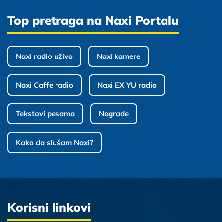
Top pretraga na Naxi Portalu
Naxi radio uživo
Naxi kamere
Naxi Caffe radio
Naxi EX YU radio
Tekstovi pesama
Nagrade
Kako da slušam Naxi?
Korisni linkovi