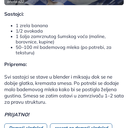
bhofack22
Sastojci:
1 zrela banana
1/2 avokada
1 šolja zamrznutog šumskog voća (maline,
borovnice, kupine)
50–100 ml bademovog mleka (po potrebi, za
teksturu)
Priprema:
Svi sastojci se stave u blender i miksaju dok se ne
dobije glatka, kremasta smesa. Po potrebi se dodaje
malo bademovog mleka kako bi se postigla željena
gustina. Smesa se zatim ostavi u zamrzivaču 1–2 sata
za pravu strukturu.
PRIJATNO!
Domaći sladoled
recept za domaći sladoled