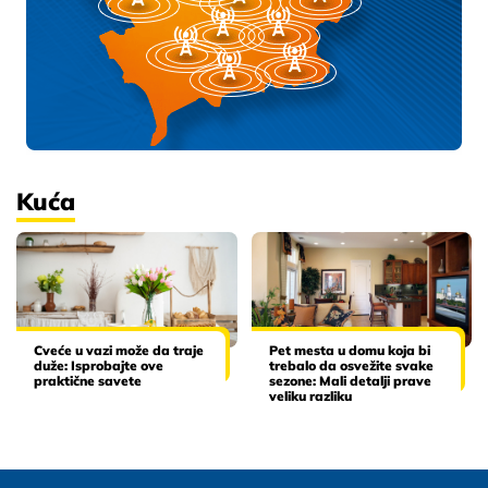
Kuća
Cveće u vazi može da traje
Pet mesta u domu koja bi
duže: Isprobajte ove
trebalo da osvežite svake
praktične savete
sezone: Mali detalji prave
veliku razliku