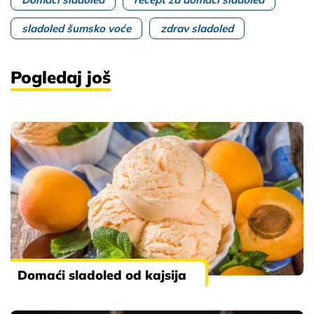
sladoled šumsko voće
zdrav sladoled
Pogledaj još
Domaći sladoled od kajsija