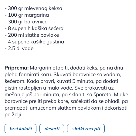
- 300 gr mlevenog keksa
- 100 gr margarina
- 300 gr borovnica
- 8 supenih kašika šećera
- 200 ml slatke pavlake
- 4 supene kašike gustina
- 2.5 dl vode
Priprema:
Margarin otopiti, dodati keks, pa na dnu
pleha formirati koru. Skuvati borovnice sa vodom,
šećerom. Kada provri, kuvati 5 minuta, pa dodati
gistin rastopljen u malo vode. Sve prokuvati uz
mešanje još par minuta, pa skloniti sa šporeta. Mlake
borovnice preliti preko kore, sačekati da se ohladi, pa
premazati umućenom slatkom pavlakom i dekorisati
po želji.
brzi kolači
deserti
slatki recepti