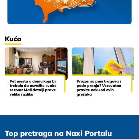
Kuća
Pet mesta u domu koja bi
Prozori su puni tragova i
trebalo da osvežite svake
posle pranja? Verovatno
sezone: Mali detalji prave
pravite neku od ovih
veliku razliku
grešaka
Top pretraga na Naxi Portalu