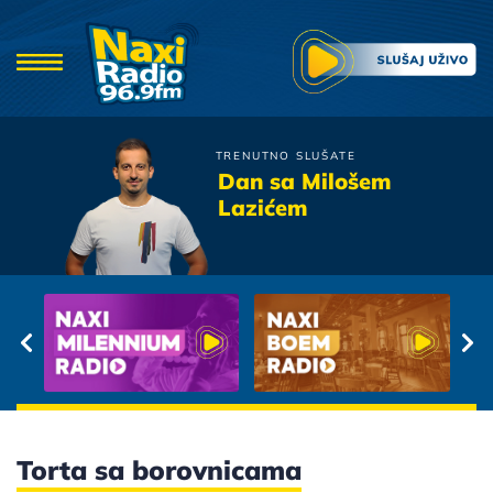
TRENUTNO SLUŠATE
Tose Proeski
Dan sa Milošem
Igra bez granica
Lazićem
Torta sa borovnicama