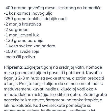
-400 grama goveđeg mesa iseckanog na komadiće
-1 kašika maslinovog ulja
-250 grama tankih ili debljih nudli
-2 manja krastavca
-2 šargarepe
-1 manji crveni luk
-130 grama boranije
-1 veza svežeg korijandera
-100 ml sveže soje
-malo čili preliva
Priprema:
Zagrejte tiganj na srednjoj vatri. Komade
mesa premazati uljem i posoliti i pobiberiti. Kuvati u
tiganju 2-3 minuta sa svake strane, a zatim prebaciti
u tanjir. Prelijte tanjir folijom da se meso ne ohladi. U
međuvremenu kuvati nudle u ključaloj vodi oko 4
minuta dok ne mekšaju. Iscedite ih dobro. Zatim grubo
naseckajte krastavce, šargarepu na tanke štapiće, a
luk na kolutiće. Kad sve iseckate pomešajte sa
govedinom, sojom, korijanderom i nudlama u isti