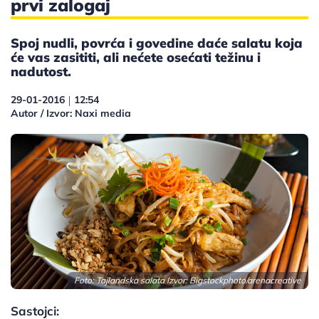
prvi zalogaj
Spoj nudli, povrća i govedine daće salatu koja
će vas zasititi, ali nećete osećati težinu i
nadutost.
29-01-2016
12:54
|
Autor / Izvor: Naxi media
Foto: Tajlandska salata Izvor:
Bigstockphoto/arenacreative
Sastojci: