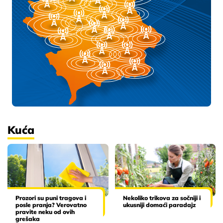
Kuća
Prozori su puni tragova i
Nekoliko trikova za sočniji i
posle pranja? Verovatno
ukusniji domaći paradajz
pravite neku od ovih
grešaka