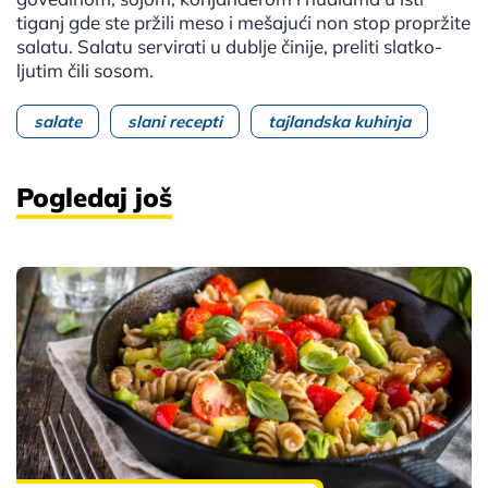
tiganj gde ste pržili meso i mešajući non stop propržite
salatu. Salatu servirati u dublje činije, preliti slatko-
ljutim čili sosom.
salate
slani recepti
tajlandska kuhinja
Pogledaj još