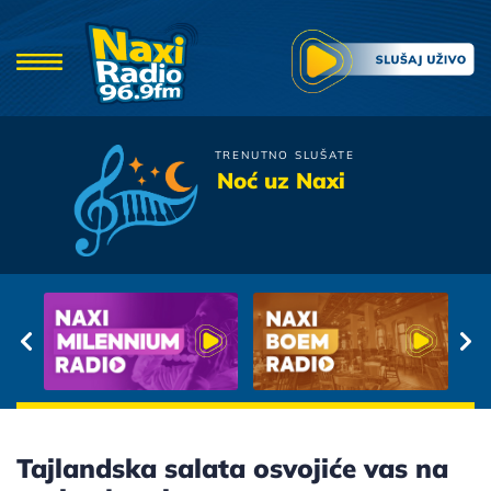
TRENUTNO SLUŠATE
Petar Graso
Noć uz Naxi
Kada Krenu Vlakovi
Tajlandska salata osvojiće vas na