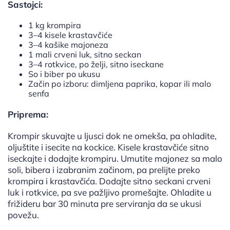
Sastojci:
1 kg krompira
3–4 kisele krastavčiće
3–4 kašike majoneza
1 mali crveni luk, sitno seckan
3–4 rotkvice, po želji, sitno iseckane
So i biber po ukusu
Začin po izboru: dimljena paprika, kopar ili malo
senfa
Priprema:
Krompir skuvajte u ljusci dok ne omekša, pa ohladite,
oljuštite i isecite na kockice. Kisele krastavčiće sitno
iseckajte i dodajte krompiru. Umutite majonez sa malo
soli, bibera i izabranim začinom, pa prelijte preko
krompira i krastavčića. Dodajte sitno seckani crveni
luk i rotkvice, pa sve pažljivo promešajte. Ohladite u
frižideru bar 30 minuta pre serviranja da se ukusi
povežu.