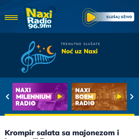
TRENUTNO SLUŠATE
Crvena Jabuka
Noć uz Naxi
Tugo, Nesreco
Krompir salata sa majonezom i