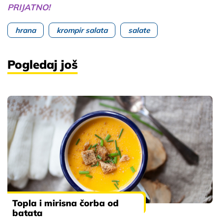
PRIJATNO!
hrana
krompir salata
salate
Pogledaj još
Topla i mirisna čorba od
batata