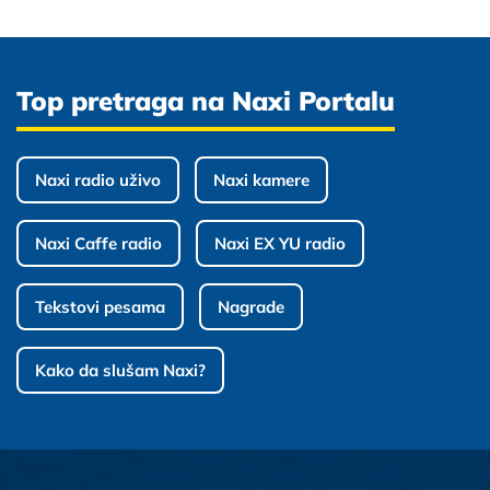
Top pretraga na Naxi Portalu
Naxi radio uživo
Naxi kamere
Naxi Caffe radio
Naxi EX YU radio
Tekstovi pesama
Nagrade
Kako da slušam Naxi?