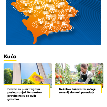
Kuća
Prozori su puni tragova i
Nekoliko trikova za sočniji i
posle pranja? Verovatno
ukusniji domaći paradajz
pravite neku od ovih
grešaka