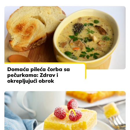
Domaća pileća čorba sa
pečurkama: Zdrav i
okrepljujući obrok