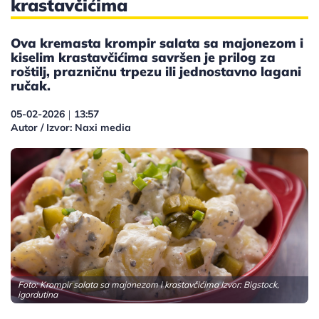
krastavčićima
Ova kremasta krompir salata sa majonezom i
kiselim krastavčićima savršen je prilog za
roštilj, prazničnu trpezu ili jednostavno lagani
ručak.
05-02-2026
13:57
|
Autor / Izvor: Naxi media
Foto: Krompir salata sa majonezom i krastavčićima Izvor: Bigstock,
igordutina