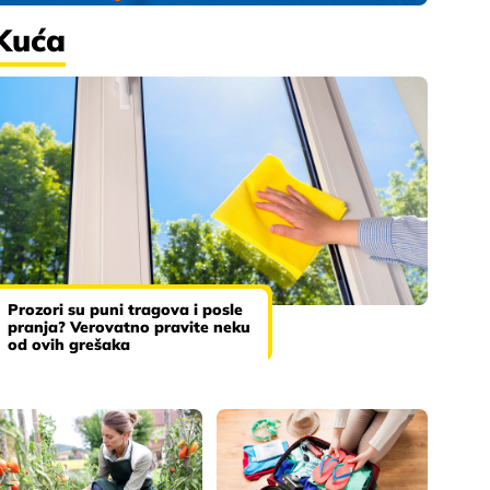
Kuća
Prozori su puni tragova i posle
pranja? Verovatno pravite neku
od ovih grešaka