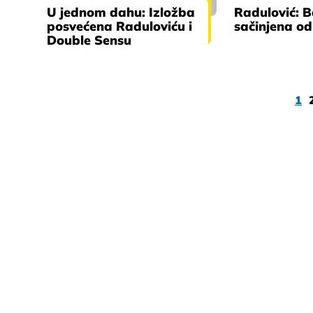
U jednom dahu: Izložba
Radulović: 
posvećena Raduloviću i
sačinjena od
Double Sensu
1