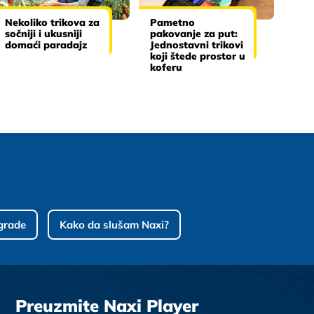
Nekoliko trikova za
Pametno
sočniji i ukusniji
pakovanje za put:
domaći paradajz
Jednostavni trikovi
koji štede prostor u
koferu
grade
Kako da slušam Naxi?
Preuzmite Naxi Player