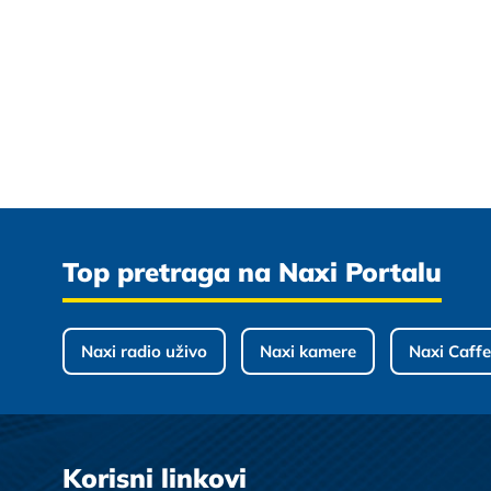
Top pretraga na Naxi Portalu
Naxi radio uživo
Naxi kamere
Naxi Caffe
Korisni linkovi