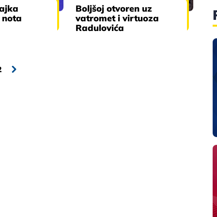
Bajka
Boljšoj otvoren uz
 nota
vatromet i virtuoza
Radulovića
2