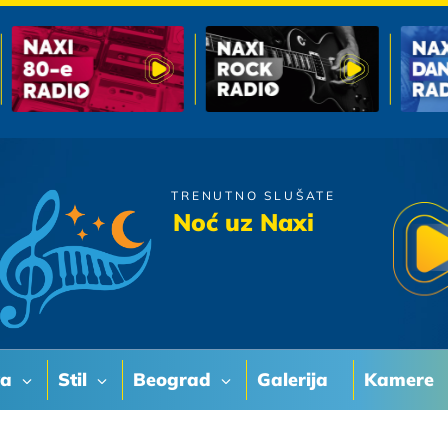
TRENUTNO SLUŠATE
Kerber
Noć uz Naxi
Jos Samo Ovu Noc Mi Daj
va
Stil
Beograd
Galerija
Kamere