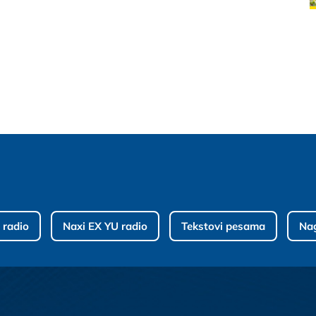
 radio
Naxi EX YU radio
Tekstovi pesama
Na