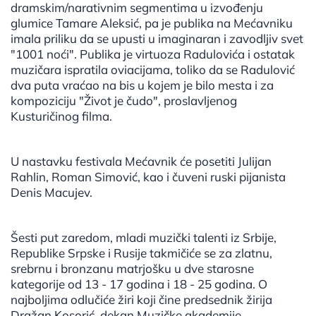
dramskim/narativnim segmentima u izvođenju
glumice Tamare Aleksić, pa je publika na Mećavniku
imala priliku da se upusti u imaginaran i zavodljiv svet
"1001 noći". Publika je virtuoza Radulovića i ostatak
muzičara ispratila oviacijama, toliko da se Radulović
dva puta vraćao na bis u kojem je bilo mesta i za
kompoziciju "Život je čudo", proslavljenog
Kusturičinog filma.
U nastavku festivala Mećavnik će posetiti Julijan
Rahlin, Roman Simović, kao i čuveni ruski pijanista
Denis Macujev.
Šesti put zaredom, mladi muzički talenti iz Srbije,
Republike Srpske i Rusije takmičiće se za zlatnu,
srebrnu i bronzanu matrjošku u dve starosne
kategorije od 13 - 17 godina i 18 - 25 godina. O
najboljima odlučiće žiri koji čine predsednik žirija
Dražan Kosorić, dekan Muzičke akademije