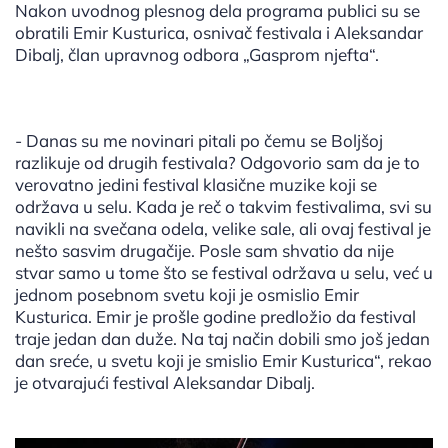
Nakon uvodnog plesnog dela programa publici su se
obratili Emir Kusturica, osnivač festivala i Aleksandar
Dibalj, član upravnog odbora „Gasprom njefta“.
- Danas su me novinari pitali po čemu se Boljšoj
razlikuje od drugih festivala? Odgovorio sam da je to
verovatno jedini festival klasične muzike koji se
održava u selu. Kada je reč o takvim festivalima, svi su
navikli na svečana odela, velike sale, ali ovaj festival je
nešto sasvim drugačije. Posle sam shvatio da nije
stvar samo u tome što se festival održava u selu, već u
jednom posebnom svetu koji je osmislio Emir
Kusturica. Emir je prošle godine predložio da festival
traje jedan dan duže. Na taj način dobili smo još jedan
dan sreće, u svetu koji je smislio Emir Kusturica“, rekao
je otvarajući festival Aleksandar Dibalj.