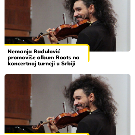
Nemanja Radulović
promoviše album Roots na
koncertnoj turneji u Srbiji