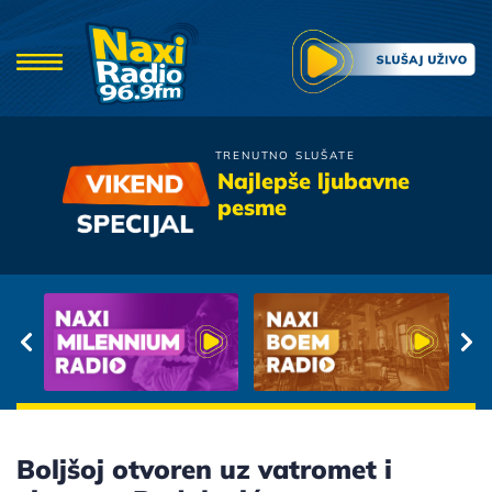
TRENUTNO SLUŠATE
Bajaga
Najlepše ljubavne
Dobro Jutro
pesme
Boljšoj otvoren uz vatromet i