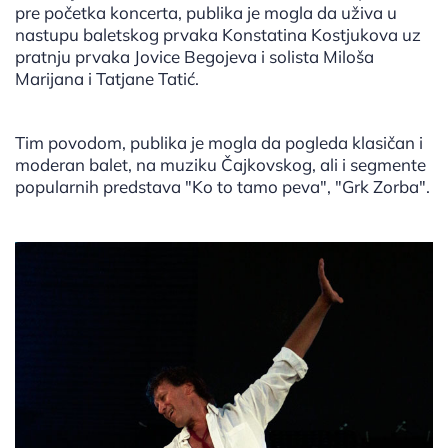
pre početka koncerta, publika je mogla da uživa u
nastupu baletskog prvaka Konstatina Kostjukova uz
pratnju prvaka Jovice Begojeva i solista Miloša
Marijana i Tatjane Tatić.
Tim povodom, publika je mogla da pogleda klasičan i
moderan balet, na muziku Čajkovskog, ali i segmente
popularnih predstava "Ko to tamo peva", "Grk Zorba".