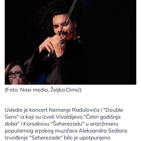
(Foto: Naxi media, Željka Dimić)
Usledio je koncert Nemanje Radulovića i "Double
Sens"-a koji su izveli Vivaldijeva "Četiri godišnja
doba" i Korsakovu "Šeherezadu" u aranžmanu
popularnog srpskog muzičara Aleksandra Sedlara.
Izvođenje "Seherezade" bilo je upotpunjeno