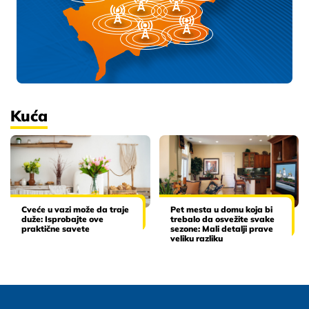
Kuća
Cveće u vazi može da traje
Pet mesta u domu koja bi
duže: Isprobajte ove
trebalo da osvežite svake
praktične savete
sezone: Mali detalji prave
veliku razliku