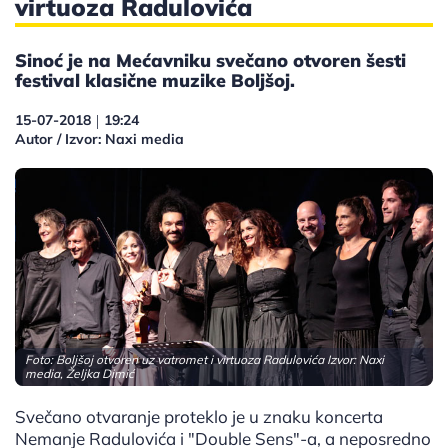
virtuoza Radulovića
Sinoć je na Mećavniku svečano otvoren šesti
festival klasične muzike Boljšoj.
15-07-2018
19:24
|
Autor / Izvor: Naxi media
Foto: Boljšoj otvoren uz vatromet i virtuoza Radulovića Izvor: Naxi
media, Željka Dimić
Svečano otvaranje proteklo je u znaku koncerta
Nemanje Radulovića i "Double Sens"-a, a neposredno