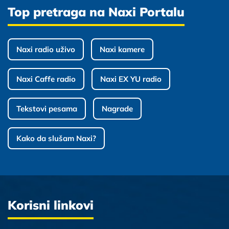
Top pretraga na Naxi Portalu
Naxi radio uživo
Naxi kamere
Naxi Caffe radio
Naxi EX YU radio
Tekstovi pesama
Nagrade
Kako da slušam Naxi?
Korisni linkovi