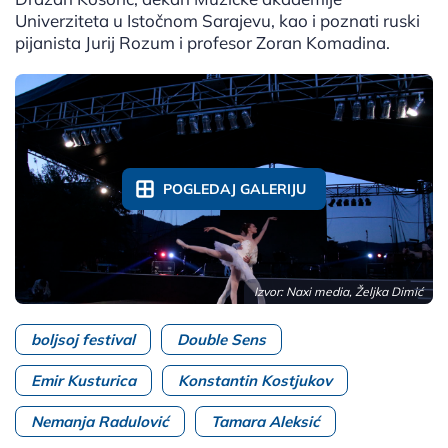
Univerziteta u Istočnom Sarajevu, kao i poznati ruski
pijanista Jurij Rozum i profesor Zoran Komadina.
POGLEDAJ GALERIJU
Izvor: Naxi media, Željka Dimić
boljsoj festival
Double Sens
Emir Kusturica
Konstantin Kostjukov
Nemanja Radulović
Tamara Aleksić