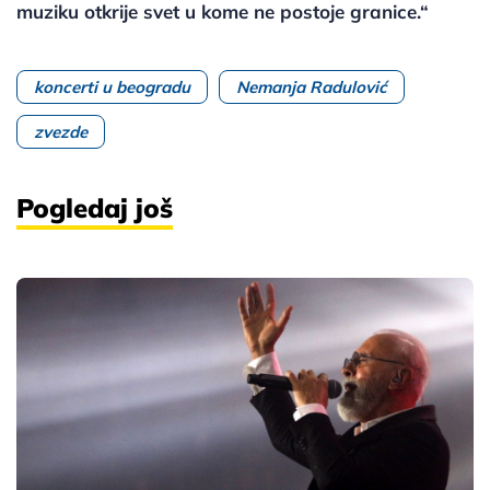
muziku otkrije svet u kome ne postoje granice.“
koncerti u beogradu
Nemanja Radulović
zvezde
Pogledaj još