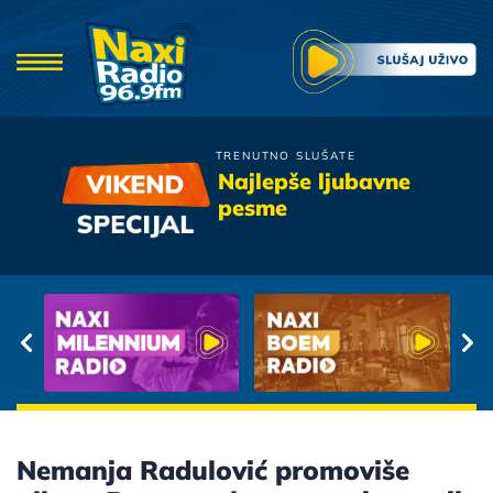
TRENUTNO SLUŠATE
Bijelo Dugme
Najlepše ljubavne
Evo Zaklecu Se
pesme
Nemanja Radulović promoviše