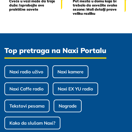
Cveće u vazi može da traje
Pet mesta u domu koja bi
duže: Isprobajte ove
trebalo da osvežite svake
praktične savete
sezone: Mali detalji prave
veliku razliku
Top pretraga na Naxi Portalu
Naxi radio uživo
Naxi kamere
Naxi Caffe radio
Naxi EX YU radio
Tekstovi pesama
Nagrade
Kako da slušam Naxi?