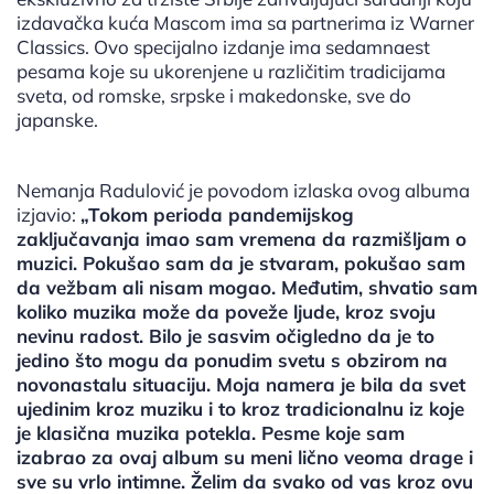
izdavačka kuća Mascom ima sa partnerima iz Warner
Classics. Ovo specijalno izdanje ima sedamnaest
pesama koje su ukorenjene u različitim tradicijama
sveta, od romske, srpske i makedonske, sve do
japanske.
Nemanja Radulović je povodom izlaska ovog albuma
izjavio:
„Tokom perioda pandemijskog
zaključavanja imao sam vremena da razmišljam o
muzici. Pokušao sam da je stvaram, pokušao sam
da vežbam ali nisam mogao. Međutim, shvatio sam
koliko muzika može da poveže ljude, kroz svoju
nevinu radost. Bilo je sasvim očigledno da je to
jedino što mogu da ponudim svetu s obzirom na
novonastalu situaciju. Moja namera je bila da svet
ujedinim kroz muziku i to kroz tradicionalnu iz koje
je klasična muzika potekla. Pesme koje sam
izabrao za ovaj album su meni lično veoma drage i
sve su vrlo intimne. Želim da svako od vas kroz ovu