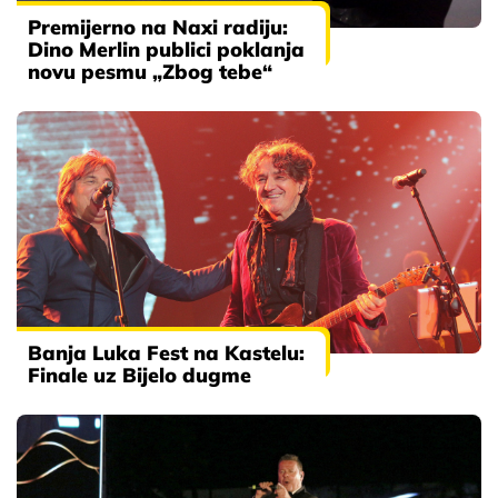
Premijerno na Naxi radiju:
Dino Merlin publici poklanja
novu pesmu „Zbog tebe“
Banja Luka Fest na Kastelu:
Finale uz Bijelo dugme