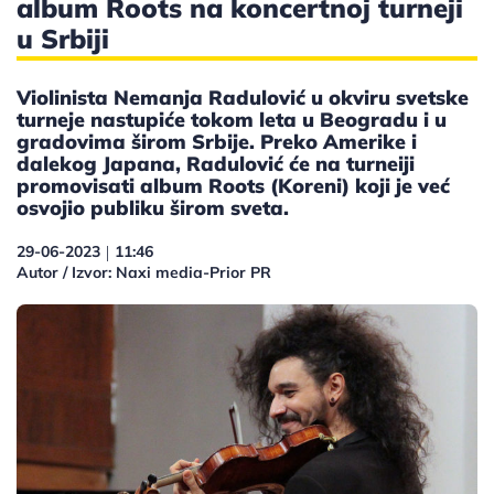
album Roots na koncertnoj turneji
u Srbiji
Violinista Nemanja Radulović u okviru svetske
turneje nastupiće tokom leta u Beogradu i u
gradovima širom Srbije. Preko Amerike i
dalekog Japana, Radulović će na turneiji
promovisati album Roots (Koreni) koji je već
osvojio publiku širom sveta.
29-06-2023
11:46
|
Autor / Izvor: Naxi media-Prior PR