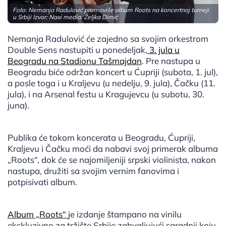
Foto: Nemanja Radulović promoviše album Roots na koncertnoj turneji
u Srbiji Izvor: Naxi media, Željka Dimić
Nemanja Radulović će zajedno sa svojim orkestrom
Double Sens nastupiti u ponedeljak,
3. jula u
Beogradu na Stadionu Tašmajdan
. Pre nastupa u
Beogradu biće održan koncert u Ćupriji (subota, 1. jul),
a posle toga i u Kraljevu (u nedelju, 9. jula), Čačku (11.
jula), i na Arsenal festu u Kragujevcu (u subotu, 30.
juna).
Publika će tokom koncerata u Beogradu, Ćupriji,
Kraljevu i Čačku moći da nabavi svoj primerak albuma
„Roots“, dok će se najomiljeniji srpski violinista, nakon
nastupa, družiti sa svojim vernim fanovima i
potpisivati album.
Album „Roots“
je izdanje štampano na vinilu
ekskluzivno za tržište Srbije zahvaljujući saradnji koju