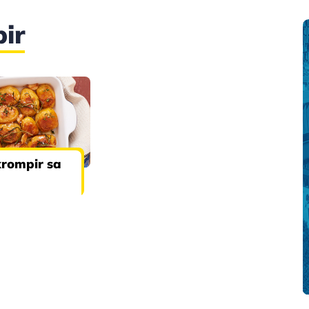
ir
krompir sa