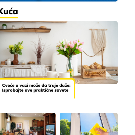
Kuća
Cveće u vazi može da traje duže:
Isprobajte ove praktične savete