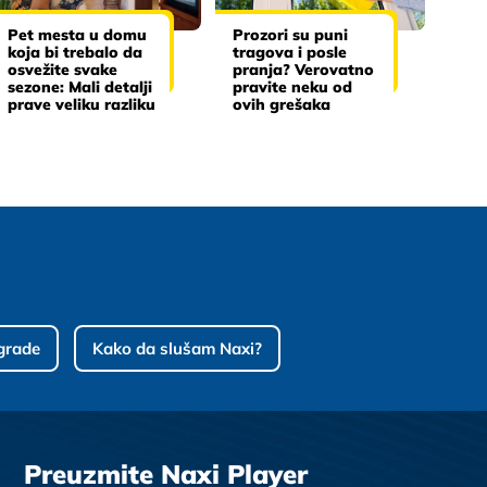
Pet mesta u domu
Prozori su puni
koja bi trebalo da
tragova i posle
osvežite svake
pranja? Verovatno
sezone: Mali detalji
pravite neku od
prave veliku razliku
ovih grešaka
grade
Kako da slušam Naxi?
Preuzmite Naxi Player