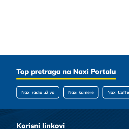
Top pretraga na Naxi Portalu
Naxi radio uživo
Naxi kamere
Naxi Caffe
Korisni linkovi