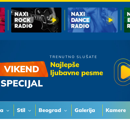
TRENUTNO SLUŠATE
Laki Pingvini
Najlepše
Moja Devojka
ljubavne pesme
va
Stil
Beograd
Galerija
Kamere