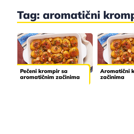
Tag: aromatični kromp
Pečeni krompir sa
Aromatični 
aromatičnim začinima
začinima