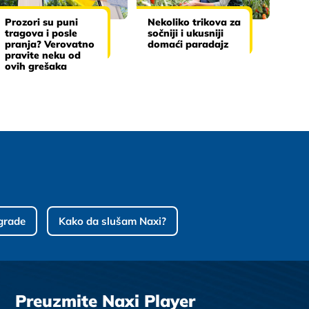
Prozori su puni
Nekoliko trikova za
tragova i posle
sočniji i ukusniji
pranja? Verovatno
domaći paradajz
pravite neku od
ovih grešaka
grade
Kako da slušam Naxi?
Preuzmite Naxi Player