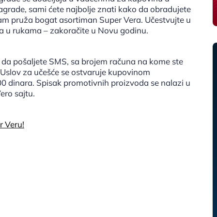
grade, sami ćete najbolje znati kako da obradujete
am pruža bogat asortiman Super Vera. Učestvujte u
ma u rukama – zakoračite u Novu godinu.
je da pošaljete SMS, sa brojem računa na kome ste
8. Uslov za učešće se ostvaruje kupovinom
 dinara. Spisak promotivnih proizvoda se nalazi u
ero sajtu.
r Veru!