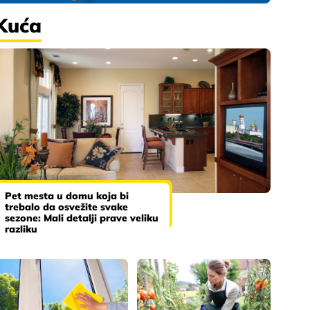
Kuća
Pet mesta u domu koja bi
trebalo da osvežite svake
sezone: Mali detalji prave veliku
razliku