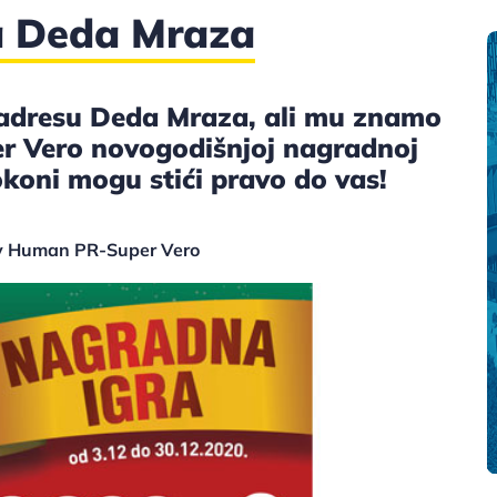
a Deda Mraza
adresu Deda Mraza, ali mu znamo
per Vero novogodišnjoj nagradnoj
pokoni mogu stići pravo do vas!
nly Human PR-Super Vero