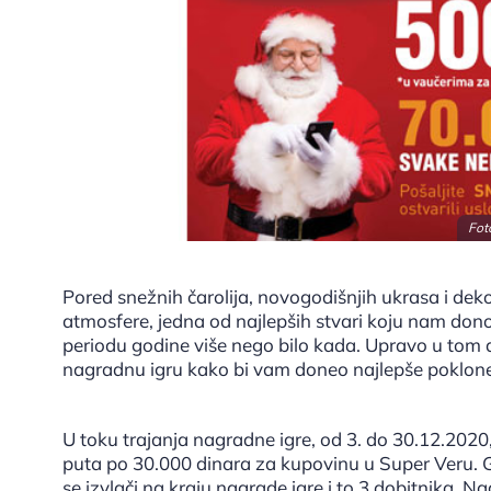
Fot
Pored snežnih čarolija, novogodišnjih ukrasa i deko
atmosfere, jedna od najlepših stvari koju nam dono
periodu godine više nego bilo kada. Upravo u tom
nagradnu igru kako bi vam doneo najlepše poklone 
U toku trajanja nagradne igre, od 3. do 30.12.2020
puta po 30.000 dinara za kupovinu u Super Veru. 
se izvlači na kraju nagrade igre i to 3 dobitnika. 