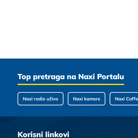
Top pretraga na Naxi Portalu
Naxi radio uživo
Naxi kamere
Naxi Caffe
Korisni linkovi