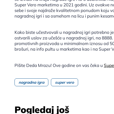
Super Vero marketima u 2021 godini. Uz ovakve na
sebe i svoje najdraže kvalitetnom ponudom koju v
nagradnoj igri i sa osmehom na licu i punim kesa
Kako biste učestvovali u nagradnoj igri potrebno 
ostvarili uslov za učešće u nagradnoj igri, na 888
promotivnih proizvoda u minimalnom iznosu od 500
brošuri, na info pultu u marketima kao i na Super V
Pišite Deda Mrazu! Ove godine on vas čeka u
Supe
nagradna igra
super vero
Pogledaj još