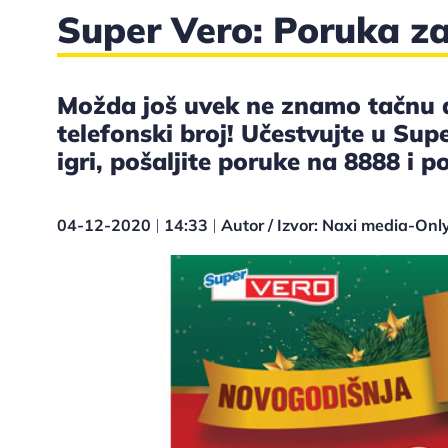
Super Vero: Poruka z
Možda još uvek ne znamo tačnu 
telefonski broj! Učestvujte u Su
igri, pošaljite poruke na 8888 i 
04-12-2020
14:33
Autor / Izvor: Naxi media-O
|
|