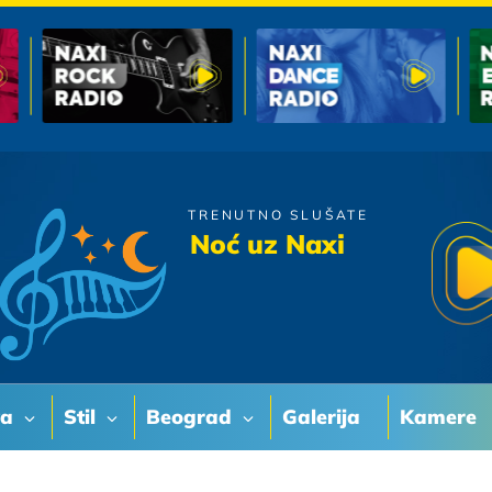
TRENUTNO SLUŠATE
Oliver Dragojevic
Noć uz Naxi
Tesko Te Zaboravljam
va
Stil
Beograd
Galerija
Kamere