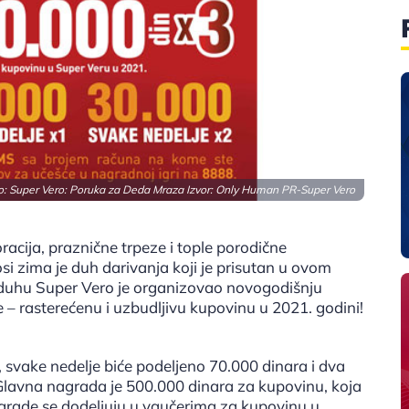
o: Super Vero: Poruka za Deda Mraza Izvor: Only Human PR-Super Vero
racija, praznične trpeze i tople porodične
si zima je duh darivanja koji je prisutan u ovom
 duhu Super Vero je organizovao novogodišnju
– rasterećenu i uzbudljivu kupovinu u 2021. godini!
, svake nedelje biće podeljeno 70.000 dinara i dva
Glavna nagrada je 500.000 dinara za kupovinu, koja
Nagrade se dodeljuju u vaučerima za kupovinu u