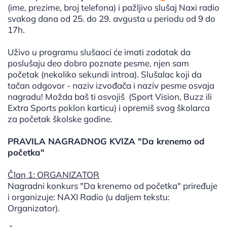
(ime, prezime, broj telefona) i pažljivo slušaj Naxi radio
svakog dana od 25. do 29. avgusta u periodu od 9 do
17h.
Uživo u programu slušaoci će imati zadatak da
poslušaju deo dobro poznate pesme, njen sam
početak (nekoliko sekundi introa). Slušalac koji da
tačan odgovor - naziv izvođača i naziv pesme osvaja
nagradu! Možda baš ti osvojiš (Sport Vision, Buzz ili
Extra Sports poklon karticu) i opremiš svog školarca
za početak školske godine.
PRAVILA NAGRADNOG KVIZA "Da krenemo od
početka"
Član 1: ORGANIZATOR
Nagradni konkurs "Da krenemo od početka" priređuje
i organizuje: NAXI Radio (u daljem tekstu:
Organizator).