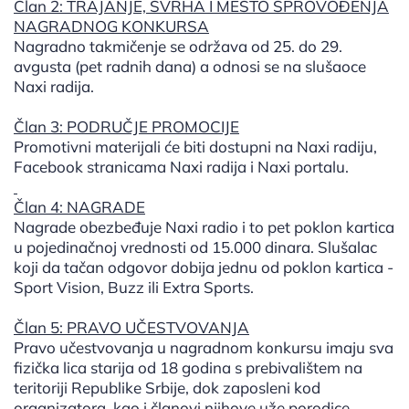
Član 2: TRAJANJE, SVRHA I MESTO SPROVOÐENJA
NAGRADNOG KONKURSA
Nagradno takmičenje se održava od 25. do 29.
avgusta (pet radnih dana) a odnosi se na slušaoce
Naxi radija.
Član 3: PODRUČJE PROMOCIJE
Promotivni materijali će biti dostupni na Naxi radiju,
Facebook stranicama Naxi radija i Naxi portalu.
Član 4: NAGRADE
Nagrade obezbeđuje Naxi radio i to pet poklon kartica
u pojedinačnoj vrednosti od 15.000 dinara. Slušalac
koji da tačan odgovor dobija jednu od poklon kartica -
Sport Vision, Buzz ili Extra Sports.
Član 5: PRAVO UČESTVOVANJA
Pravo učestvovanja u nagradnom konkursu imaju sva
fizička lica starija od 18 godina s prebivalištem na
teritoriji Republike Srbije, dok zaposleni kod
organizatora, kao i članovi njihove uže porodice