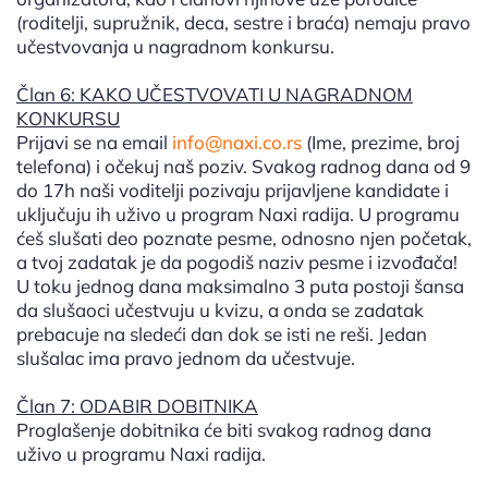
(roditelji, supružnik, deca, sestre i braća) nemaju pravo
učestvovanja u nagradnom konkursu.
Član 6: KAKO UČESTVOVATI U NAGRADNOM
KONKURSU
Prijavi se na email
info@naxi.co.rs
(Ime, prezime, broj
telefona) i očekuj naš poziv. Svakog radnog dana od 9
do 17h naši voditelji pozivaju prijavljene kandidate i
uključuju ih uživo u program Naxi radija. U programu
ćeš slušati deo poznate pesme, odnosno njen početak,
a tvoj zadatak je da pogodiš naziv pesme i izvođača!
U toku jednog dana maksimalno 3 puta postoji šansa
da slušaoci učestvuju u kvizu, a onda se zadatak
prebacuje na sledeći dan dok se isti ne reši. Jedan
slušalac ima pravo jednom da učestvuje.
Član 7: ODABIR DOBITNIKA
Proglašenje dobitnika će biti svakog radnog dana
uživo u programu Naxi radija.