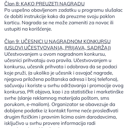
Član 8: KAKO PREUZETI NAGRADU
Po uspešno obavljenom zadatku u programu slušalac
će dobiti instrukcije kako da preuzme svoju poklon
karticu. Nagrada se ne može zameniti za novac ili
ustupiti na korišćenje.
Član 9: UČESNICI U NAGRADNOM KONKURSU
(USLOVI UČESTVOVANJA, PRIJAVA, SADRŽAJ)
Učestvovanjem u ovom nagradnom konkursu,
učesnici prihvataju ova pravila. Učestvovanjem u
konkursu, učesnik prihvata i odobrava da se podaci
koje pruži, (a ukoliko je učesnik i osvajač nagrade,
njegova priložena poštanska adresa i broj telefona),
sačuvaju i koriste u svrhu održavanja i promocije ovog
konkursa, PR objava, kao i za statističke i marketinške
svrhe (slanje reklamnog materijala poštom, sms
porukom, e-mailom). Organizator se obavezuje da
dobijene podatke iz kontakt forme neće prosleđivati
drugim fizičkim i pravnim licima osim darodavcima,
isključivo u svrhu provere informacija radi