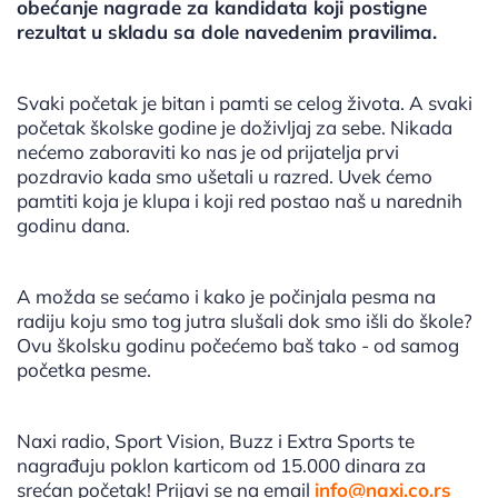
obećanje nagrade za kandidata koji postigne
rezultat u skladu sa dole navedenim pravilima.
Svaki početak je bitan i pamti se celog života. A svaki
početak školske godine je doživljaj za sebe. Nikada
nećemo zaboraviti ko nas je od prijatelja prvi
pozdravio kada smo ušetali u razred. Uvek ćemo
pamtiti koja je klupa i koji red postao naš u narednih
godinu dana.
A možda se sećamo i kako je počinjala pesma na
radiju koju smo tog jutra slušali dok smo išli do škole?
Ovu školsku godinu počećemo baš tako - od samog
početka pesme.
Naxi radio, Sport Vision, Buzz i Extra Sports te
nagrađuju poklon karticom od 15.000 dinara za
srećan početak! Prijavi se na email
info@naxi.co.rs