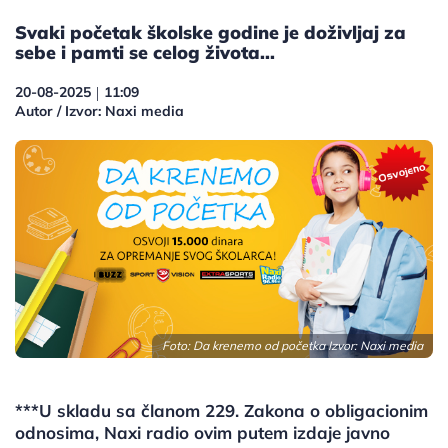
Svaki početak školske godine je doživljaj za
sebe i pamti se celog života...
20-08-2025
11:09
|
Autor / Izvor: Naxi media
Foto: Da krenemo od početka Izvor: Naxi media
***U skladu sa članom 229. Zakona o obligacionim
odnosima, Naxi radio ovim putem izdaje javno