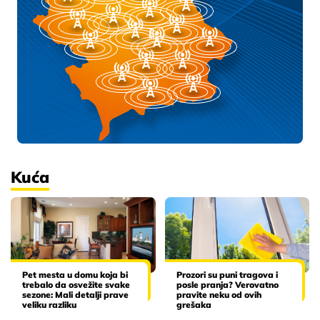
Kuća
Pet mesta u domu koja bi
Prozori su puni tragova i
trebalo da osvežite svake
posle pranja? Verovatno
sezone: Mali detalji prave
pravite neku od ovih
veliku razliku
grešaka