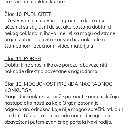
preuzimanja poklon kartice.
Član 10: PUBLICITET
Učestvovanjem u ovom nagradnom konkursu,
učesnici su saglasni da se, ako postanu dobitnici
nekog poklona, njihovo ime i slika mogu od strane
organizatora objaviti i koristiti bez naknade u
štampanom, zvučnom i video materijalu.
Član 11: POREZI
Dobitnik ne snosi nikakve poreze, obaveze niti
naknade direktno povezane s nagradama.
Član 12: MOGUĆNOST PREKIDA NAGRADNOG
KONKURSA
Nagradni konkurs se može prekinuti samo u slučaju
nastupa okolnosti za koje Organizator nije
odgovoran, odnosno koje nije mogao sprečiti, otkloniti
ili izbeći. Učesnici će o prekidu nagradne igre biti
obavešteni putem zvaničnog portala Naxi radija.