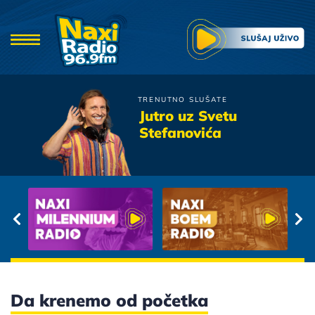
TRENUTNO SLUŠATE
Doris Dragovic
Jutro uz Svetu
To
Stefanovića
Da krenemo od početka