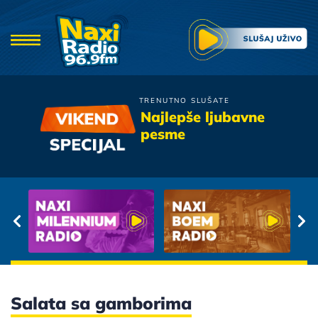
TRENUTNO SLUŠATE
Tose i Tony
Najlepše ljubavne
Lagala Nas Mala
pesme
Salata sa gamborima