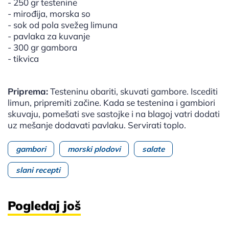
- 250 gr testenine
- mirođija, morska so
- sok od pola svežeg limuna
- pavlaka za kuvanje
- 300 gr gambora
- tikvica
Priprema:
Testeninu obariti, skuvati gambore. Iscediti
limun, pripremiti začine. Kada se testenina i gambiori
skuvaju, pomešati sve sastojke i na blagoj vatri dodati
uz mešanje dodavati pavlaku. Servirati toplo.
gambori
morski plodovi
salate
slani recepti
Pogledaj još