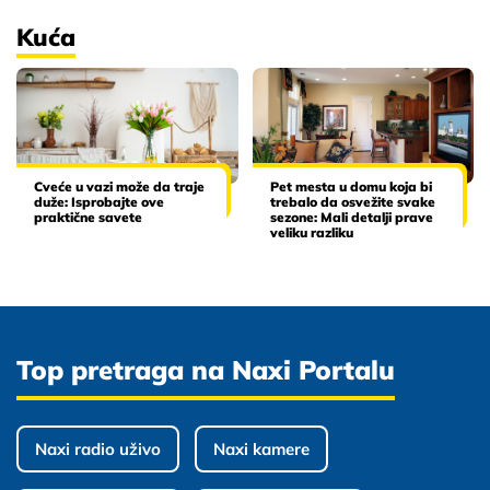
Kuća
Cveće u vazi može da traje
Pet mesta u domu koja bi
duže: Isprobajte ove
trebalo da osvežite svake
praktične savete
sezone: Mali detalji prave
veliku razliku
Top pretraga na Naxi Portalu
Naxi radio uživo
Naxi kamere