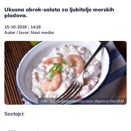
Ukusna obrok-salata za ljubitelje morskih
plodova.
15-10-2018
14:18
|
Autor / Izvor: Naxi media
Foto: Salata sa gamborima Izvor:
Bigstock-Dar1930
Sastojci: