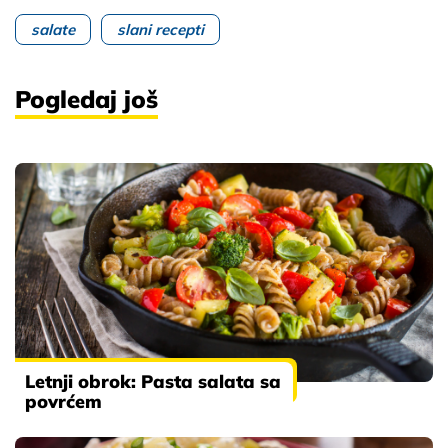
salate
slani recepti
Pogledaj još
Letnji obrok: Pasta salata sa
povrćem