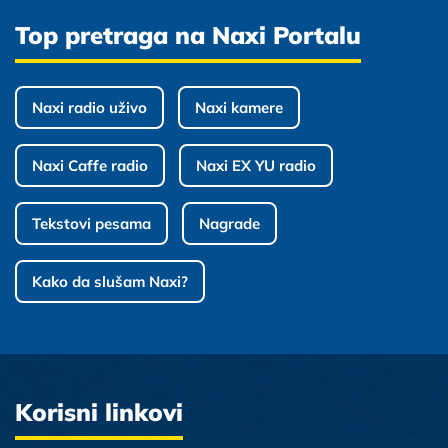
Top pretraga na Naxi Portalu
Naxi radio uživo
Naxi kamere
Naxi Caffe radio
Naxi EX YU radio
Tekstovi pesama
Nagrade
Kako da slušam Naxi?
Korisni linkovi