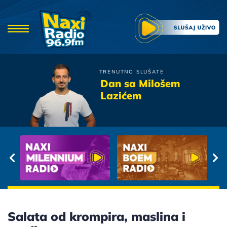
TRENUTNO SLUŠATE
Zeljko Samardzic
Dan sa Milošem
Andjele Moj
Lazićem
Salata od krompira, maslina i