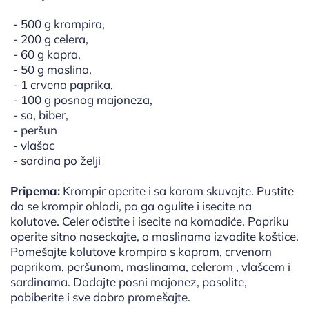
- 500 g krompira,
- 200 g celera,
- 60 g kapra,
- 50 g maslina,
- 1 crvena paprika,
- 100 g posnog majoneza,
- so, biber,
- peršun
- vlašac
- sardina po želji
Pripema:
Krompir operite i sa korom skuvajte. Pustite
da se krompir ohladi, pa ga ogulite i isecite na
kolutove. Celer očistite i isecite na komadiće. Papriku
operite sitno naseckajte, a maslinama izvadite koštice.
Pomešajte kolutove krompira s kaprom, crvenom
paprikom, peršunom, maslinama, celerom , vlašcem i
sardinama. Dodajte posni majonez, posolite,
pobiberite i sve dobro promešajte.