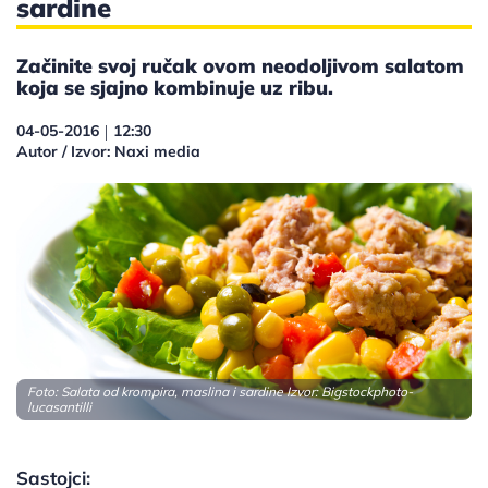
sardine
Začinite svoj ručak ovom neodoljivom salatom
koja se sjajno kombinuje uz ribu.
04-05-2016
12:30
|
Autor / Izvor: Naxi media
Foto: Salata od krompira, maslina i sardine Izvor:
Bigstockphoto-
lucasantilli
Sastojci: