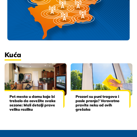
Kuća
Pet mesta u domu koja bi
Prozori su puni tragova i
trebalo da osvežite svake
posle pranja? Verovatno
sezone: Mali detalji prave
pravite neku od ovih
veliku razliku
grešaka