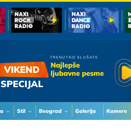
TRENUTNO SLUŠATE
Parni Valjak
Najlepše
Jesen u meni
ljubavne pesme
va
Stil
Beograd
Galerija
Kamere