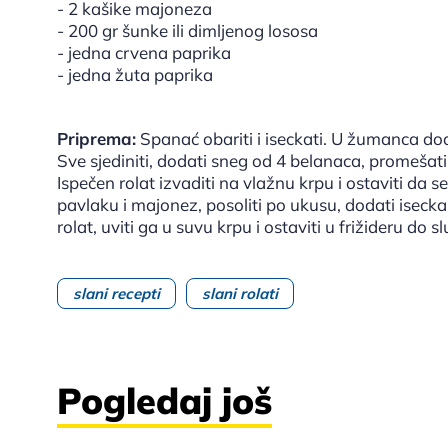
- 2 kašike majoneza
- 200 gr šunke ili dimljenog lososa
- jedna crvena paprika
- jedna žuta paprika
Priprema:
Spanać obariti i iseckati. U žumanca dod
Sve sjediniti, dodati sneg od 4 belanaca, promešat
Ispečen rolat izvaditi na vlažnu krpu i ostaviti da se 
pavlaku i majonez, posoliti po ukusu, dodati iseckan
rolat, uviti ga u suvu krpu i ostaviti u frižideru do s
slani recepti
slani rolati
Pogledaj još