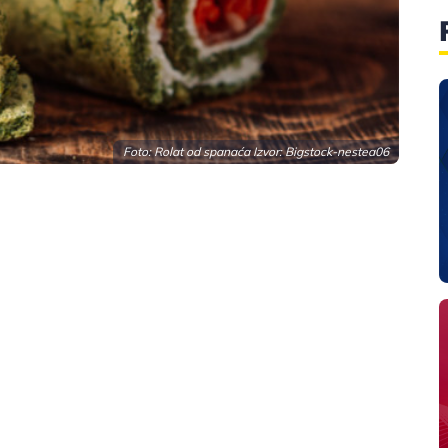
Foto: Rolat od spanaća Izvor: Bigstock-nestea06