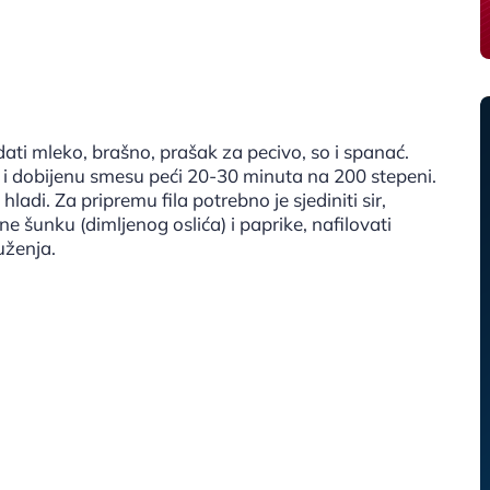
ati mleko, brašno, prašak za pecivo, so i spanać.
i i dobijenu smesu peći 20-30 minuta na 200 stepeni.
hladi. Za pripremu fila potrebno je sjediniti sir,
e šunku (dimljenog oslića) i paprike, nafilovati
luženja.