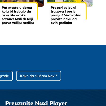
Pet mesta u domu
Prozori su puni
koja bi trebalo da
tragova i posle
osvežite svake
pranja? Verovatno
sezone: Mali detalji
pravite neku od
prave veliku razliku
ovih grešaka
grade
Kako da slušam Naxi?
Preuzmite Naxi Player