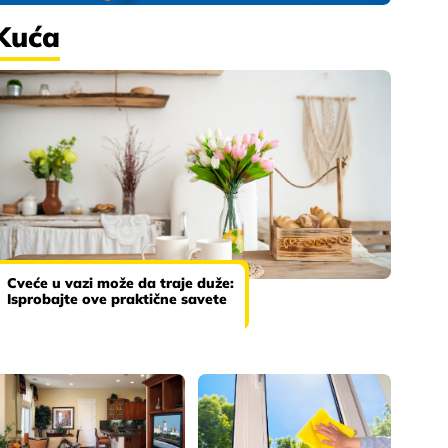
Kuća
Cveće u vazi može da traje duže:
Isprobajte ove praktične savete