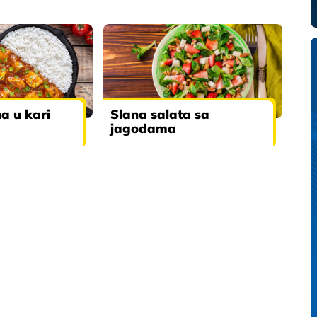
na u kari
Slana salata sa
jagodama