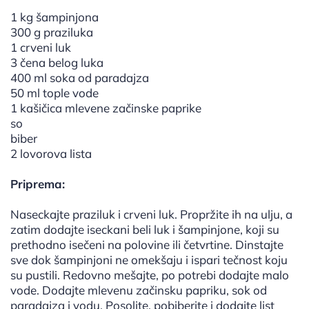
1 kg šampinjona
300 g praziluka
1 crveni luk
3 čena belog luka
400 ml soka od paradajza
50 ml tople vode
1 kašičica mlevene začinske paprike
so
biber
2 lovorova lista
Priprema:
Naseckajte praziluk i crveni luk. Propržite ih na ulju, a
zatim dodajte iseckani beli luk i šampinjone, koji su
prethodno isečeni na polovine ili četvrtine. Dinstajte
sve dok šampinjoni ne omekšaju i ispari tečnost koju
su pustili. Redovno mešajte, po potrebi dodajte malo
vode. Dodajte mlevenu začinsku papriku, sok od
paradajza i vodu. Posolite, pobiberite i dodajte list