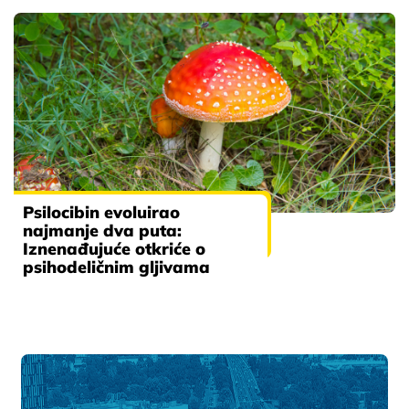
Psilocibin evoluirao
najmanje dva puta:
Iznenađujuće otkriće o
psihodeličnim gljivama