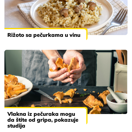
Rižoto sa pečurkama u vinu
Vlakna iz pečuraka mogu
da štite od gripa, pokazuje
studija