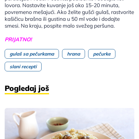
lovora. Nastavite kuvanje još oko 15-20 minuta,
povremeno mešajući. Ako želite gušći gulaš, rastvorite
kašičicu brašna ili gustina u 50 ml vode i dodajte
smesi. Na kraju, pospite malo svežeg peršuna.
PRIJATNO!
gulaš sa pečurkama
hrana
pečurke
slani recepti
Pogledaj još