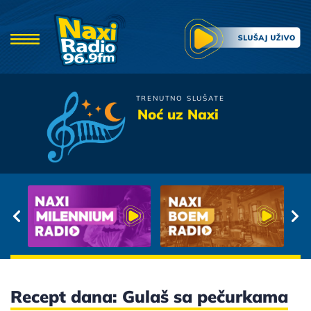
TRENUTNO SLUŠATE
Parni Valjak
Noć uz Naxi
Pusti Nek Traje
Recept dana: Gulaš sa pečurkama