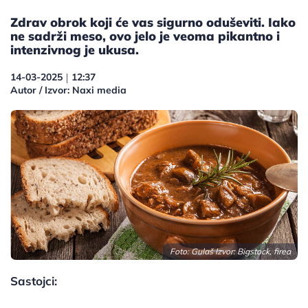
Zdrav obrok koji će vas sigurno oduševiti. Iako
ne sadrži meso, ovo jelo je veoma pikantno i
intenzivnog je ukusa.
14-03-2025
12:37
|
Autor / Izvor: Naxi media
Foto: Gulaš Izvor: Bigstock, firea
Sastojci: