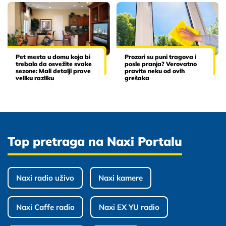
Pet mesta u domu koja bi
Prozori su puni tragova i
trebalo da osvežite svake
posle pranja? Verovatno
sezone: Mali detalji prave
pravite neku od ovih
veliku razliku
grešaka
Top pretraga na Naxi Portalu
Naxi radio uživo
Naxi kamere
Naxi Caffe radio
Naxi EX YU radio