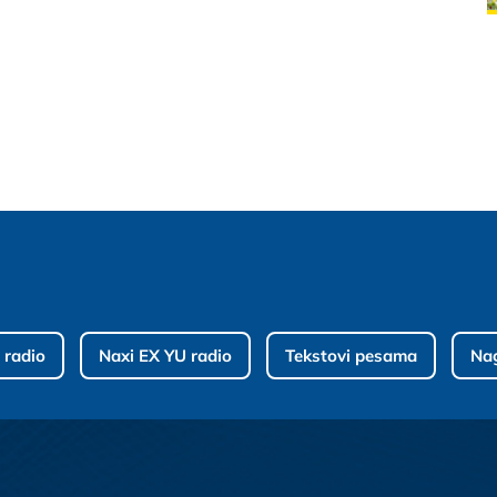
 radio
Naxi EX YU radio
Tekstovi pesama
Na