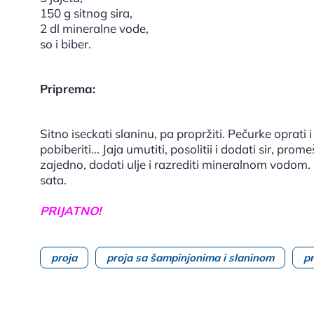
150 g sitnog sira,
2 dl mineralne vode,
so i biber.
Priprema:
Sitno iseckati slaninu, pa propržiti. Pečurke oprati i 
pobiberiti... Jaja umutiti, posolitii i dodati sir, p
zajedno, dodati ulje i razrediti mineralnom vodom. 
sata.
PRIJATNO!
proja
proja sa šampinjonima i slaninom
p