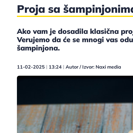
Proja sa šampinjonim
Ako vam je dosadila klasična proj
Verujemo da će se mnogi vas oduše
šampinjona.
11-02-2025
13:24
Autor / Izvor: Naxi media
|
|