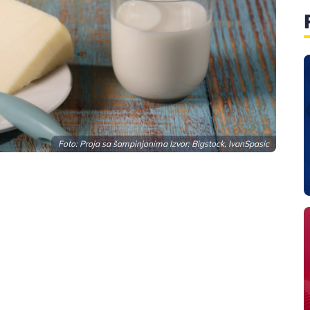
Foto: Proja sa šampinjonima Izvor: Bigstock, IvanSpasic