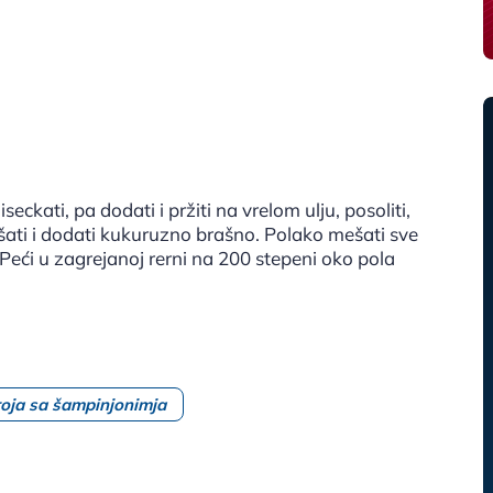
iseckati, pa dodati i pržiti na vrelom ulju, posoliti,
romešati i dodati kukuruzno brašno. Polako mešati sve
Peći u zagrejanoj rerni na 200 stepeni oko pola
roja sa šampinjonimja