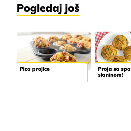
Pogledaj još
Pica projice
Proja sa sp
slaninom!