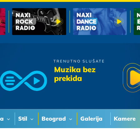
TRENUTNO SLUŠATE
Doris Dragovic
Muzika bez
Moram
prekida
va
Stil
Beograd
Galerija
Kamere