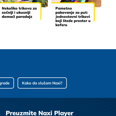
Nekoliko trikova za
Pametno
sočniji i ukusniji
pakovanje za put:
domaći paradajz
Jednostavni trikovi
koji štede prostor u
koferu
grade
Kako da slušam Naxi?
Preuzmite Naxi Player