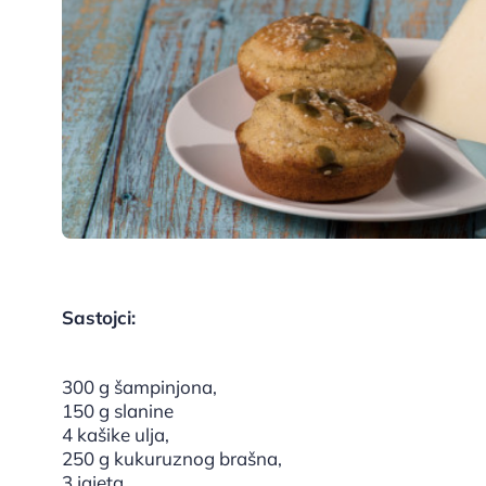
Sastojci:
300 g šampinjona,
150 g slanine
4 kašike ulja,
250 g kukuruznog brašna,
3 jajeta,