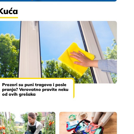
Kuća
Prozori su puni tragova i posle
pranja? Verovatno pravite neku
od ovih grešaka