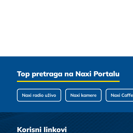
Top pretraga na Naxi Portalu
Naxi radio uživo
Naxi kamere
Naxi Caffe
Korisni linkovi