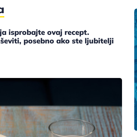
a
a isprobajte ovaj recept.
viti, posebno ako ste ljubitelji