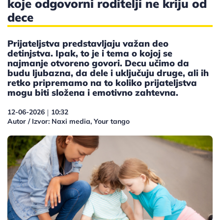
koje odgovorni roditelji ne kriju od
dece
Prijateljstva predstavljaju važan deo
detinjstva. Ipak, to je i tema o kojoj se
najmanje otvoreno govori. Decu učimo da
budu ljubazna, da dele i uključuju druge, ali ih
retko pripremamo na to koliko prijateljstva
mogu biti složena i emotivno zahtevna.
12-06-2026
10:32
|
Autor / Izvor: Naxi media, Your tango