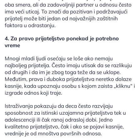
oba smera, ali da zadovoljniji partner u odnosu često
ima veći uticaj. To znači da pozitivan i podržavajući
prijatelj može biti jedan od najvažnijih zaštitnih
faktora u odrastanju.
4. Za pravo prijateljstvo ponekad je potrebno
vreme
Mnogi mladi ljudi osećaju se loše ako nemaju
najboljeg prijatelja. Često imaju utisak da se razlikuju
od drugih i da im je zbog toga teže da se uklope.
Međutim, prava i duboka prijateljstva neretko dolaze
kasnije, kada upoznaju osobu s kojom zaista „kliknu“ i
izgrade odnos koji traje.
Istraživanja pokazuju da deca često razvijaju
sposobnost za istinski uzajamna prijateljstva tek u
adolescenciji ili čak ranoj odrasloj dobi. Jedno
kvalitetno prijateljstvo, čak i ako se pojavi kasnije,
vrednije je od mnoštva površnih odnosa.