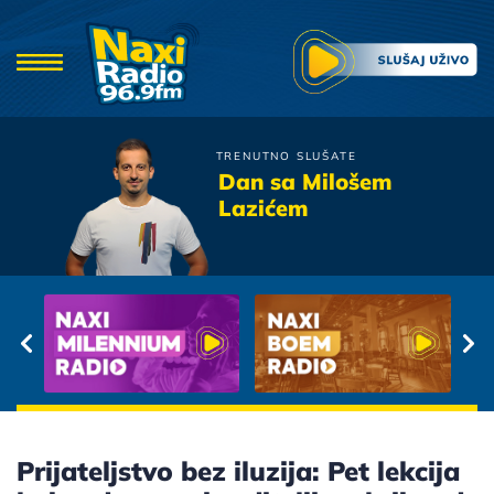
TRENUTNO SLUŠATE
Dino Dvornik
Dan sa Milošem
Tebi Pripadam
Lazićem
Prijateljstvo bez iluzija: Pet lekcija