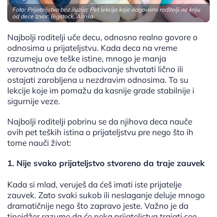
Foto: Prijateljstvo bez iluzija: Pet lekcija koje odgovorni roditelji ne kriju
od dece Izvor: Bigstock, Alinsa
Najbolji roditelji uče decu, odnosno realno govore o
odnosima u prijateljstvu. Kada deca na vreme
razumeju ove teške istine, mnogo je manja
verovatnoća da će odbacivanje shvatati lično ili
ostajati zarobljena u nezdravim odnosima. To su
lekcije koje im pomažu da kasnije grade stabilnije i
sigurnije veze.
Najbolji roditelji pobrinu se da njihova deca nauče
ovih pet teških istina o prijateljstvu pre nego što ih
tome nauči život:
1. Nije svako prijateljstvo stvoreno da traje zauvek
Kada si mlad, veruješ da ćeš imati iste prijatelje
zauvek. Zato svaki sukob ili neslaganje deluje mnogo
dramatičnije nego što zapravo jeste. Važno je da
tinejdžer razume da će neka prijateljstva trajati ceo