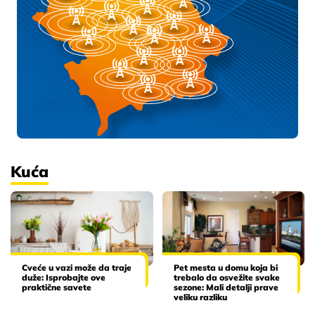
Kuća
Cveće u vazi može da traje
Pet mesta u domu koja bi
duže: Isprobajte ove
trebalo da osvežite svake
praktične savete
sezone: Mali detalji prave
veliku razliku