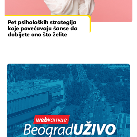
Pet psiholoških strategija
koje povećavaju šanse da
dobijete ono što želite