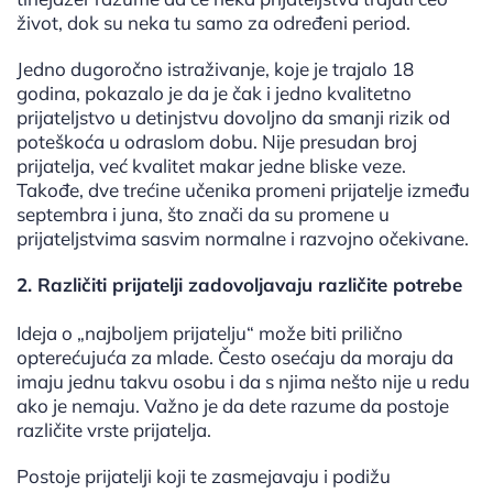
život, dok su neka tu samo za određeni period.
Jedno dugoročno istraživanje, koje je trajalo 18
godina, pokazalo je da je čak i jedno kvalitetno
prijateljstvo u detinjstvu dovoljno da smanji rizik od
poteškoća u odraslom dobu. Nije presudan broj
prijatelja, već kvalitet makar jedne bliske veze.
Takođe, dve trećine učenika promeni prijatelje između
septembra i juna, što znači da su promene u
prijateljstvima sasvim normalne i razvojno očekivane.
2. Različiti prijatelji zadovoljavaju različite potrebe
Ideja o „najboljem prijatelju“ može biti prilično
opterećujuća za mlade. Često osećaju da moraju da
imaju jednu takvu osobu i da s njima nešto nije u redu
ako je nemaju. Važno je da dete razume da postoje
različite vrste prijatelja.
Postoje prijatelji koji te zasmejavaju i podižu