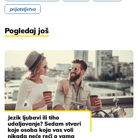
prijateljstvo
Pogledaj još
Jezik ljubavi ili tiho
udaljavanje? Sedam stvari
koje osoba koja vas voli
nikada neće reći o vama