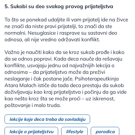
5. Sukobi su deo svakog pravog prijateljstva
To što se ponekad udaljite ili vam prijatelj ide na živce
ne znači da niste pravi prijatelji, to znači da ste
normalni. Nesuglasice i rasprave su sastavni deo
odnosa, ali nije vredno održavati konflikt.
Važno je naučiti kako da se kroz sukob prođe i kako
da se odnos popravi. Kada deca nauče da rešavaju
konflikte, usvajaju jednu od najvažnijih lekcija o
odnosima – da prijateljstvo može da preživi
neslaganje i čak postane jače. Psihoterapeutkinja
Atara Malach ističe da tada deca prestaju da sukob
doživljavaju kao kraj prijateljstva i počinju da ga vide
kao nešto kroz šta se može proći – uz iskrenost,
poštovanje i malo truda.
lekcije koje deca treba da savladaju
lekcije o prijateljstvu
lifestyle
porodica