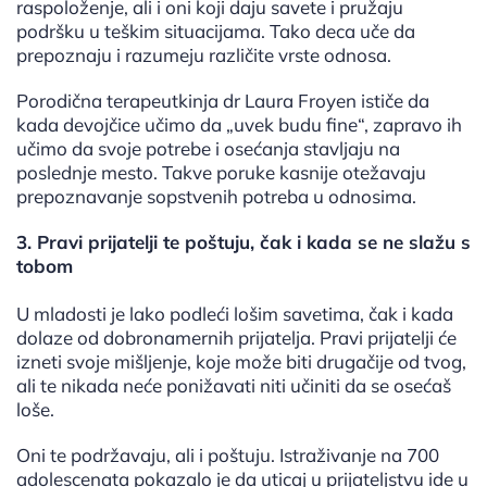
raspoloženje, ali i oni koji daju savete i pružaju
podršku u teškim situacijama. Tako deca uče da
prepoznaju i razumeju različite vrste odnosa.
Porodična terapeutkinja dr Laura Froyen ističe da
kada devojčice učimo da „uvek budu fine“, zapravo ih
učimo da svoje potrebe i osećanja stavljaju na
poslednje mesto. Takve poruke kasnije otežavaju
prepoznavanje sopstvenih potreba u odnosima.
3. Pravi prijatelji te poštuju, čak i kada se ne slažu s
tobom
U mladosti je lako podleći lošim savetima, čak i kada
dolaze od dobronamernih prijatelja. Pravi prijatelji će
izneti svoje mišljenje, koje može biti drugačije od tvog,
ali te nikada neće ponižavati niti učiniti da se osećaš
loše.
Oni te podržavaju, ali i poštuju. Istraživanje na 700
adolescenata pokazalo je da uticaj u prijateljstvu ide u