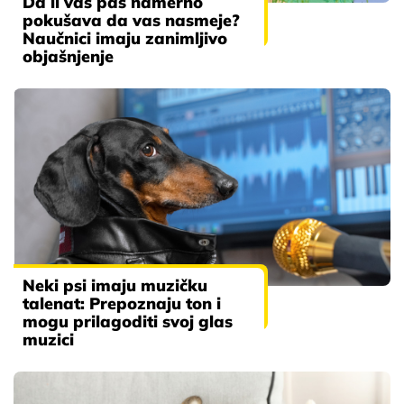
Da li vaš pas namerno
pokušava da vas nasmeje?
Naučnici imaju zanimljivo
objašnjenje
Neki psi imaju muzičku
talenat: Prepoznaju ton i
mogu prilagoditi svoj glas
muzici