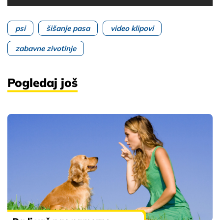
psi
šišanje pasa
video klipovi
zabavne zivotinje
Pogledaj još