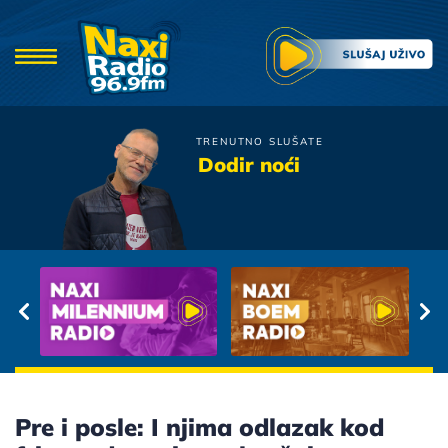
TRENUTNO SLUŠATE
Bijelo Dugme
Dodir noći
Lazes
Pre i posle: I njima odlazak kod