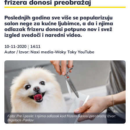
frizera donosi preobražaj
Poslednjih godina sve više se popularizuju
salon nege za kućne ljubimce, a da i njima
odlazak frizeru donosi potpuno nov i svež
izgled svedoči i naredni video.
10-11-2020
14:11
|
Autor / Izvor: Naxi media-Woky Toky YouTube
Foto: Pre i posle: I njima odlazak kod frizera odnosi preobražaj Izvor:
Bigstock-Parilov