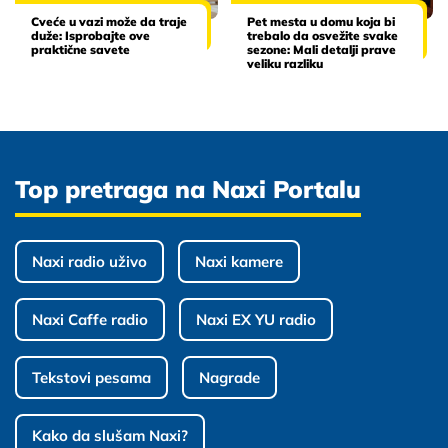
Cveće u vazi može da traje
Pet mesta u domu koja bi
duže: Isprobajte ove
trebalo da osvežite svake
praktične savete
sezone: Mali detalji prave
veliku razliku
Top pretraga na Naxi Portalu
Naxi radio uživo
Naxi kamere
Naxi Caffe radio
Naxi EX YU radio
Tekstovi pesama
Nagrade
Kako da slušam Naxi?