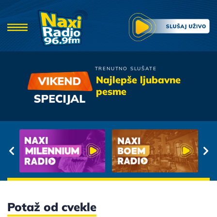
TRENUTNO SLUŠATE
Trio Passage
Najlepše ljubavne
Posle Devet Godina
pesme
Potaž od cvekle