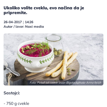
Ukoliko volite cveklu, evo načina da je
pripremite.
26-04-2017
14:26
|
Autor / Izvor: Naxi media
Foto: Potaž od cvekle Izvor:
Bigstockphoto-Anna Ileish
Sastojci:
- 750 g cvekle