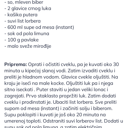
- so, mleven biber
- 2 glavice crnog luka
- kašika putera
- suvi list lorbera
- 600 ml supe od mesa (instant)
- sok od pola limuna
- 100 g pavlake
- malo sveže mirođije
Priprema:
Oprati i očistiti cveklu, pa je kuvati oko 30
minuta u kipećoj slanoj vodi. Zatim izvaditi cveklu i
preliti je hladnom vodom. Glavice cvekle oljuštiti. Na
kraju je iseći na male kocke. Oljuštiti luk pa i njega
sitno iseckati . Puter staviti u jedan veliki lonac i
zagrejati. Prvo staklasto propržiti luk. Zatim dodati
cveklu i prodinstati je. Ubaciti list lorbera. Sve preliti
supom od mesa (instant) i začiniti solju i biberom.
Supu poklopiti i kuvati je još oko 20 minuta na
umerenoj toploti. Odstraniti suvi lorberov list. Dodati u
supu sok od pola limuna, a zatim električnim