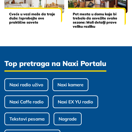
Cveće u vazi može da traje
Pet mesta u domu koja bi
duže: Isprobajte ove
trebalo da osvežite svake
praktične savete
sezone: Mali detalji prave
veliku razliku
Top pretraga na Naxi Portalu
Naxi radio uživo
Naxi kamere
Naxi Caffe radio
Naxi EX YU radio
Tekstovi pesama
Nagrade