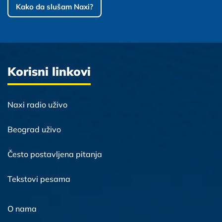
Kako da slušam Naxi?
Korisni linkovi
Naxi radio uživo
Beograd uživo
Često postavljena pitanja
Tekstovi pesama
O nama