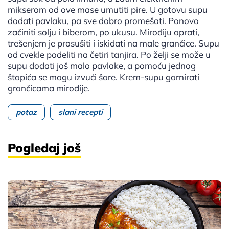
mikserom od ove mase umutiti pire. U gotovu supu
dodati pavlaku, pa sve dobro promešati. Ponovo
začiniti solju i biberom, po ukusu. Mirođiju oprati,
trešenjem je prosušiti i iskidati na male grančice. Supu
od cvekle podeliti na četiri tanjira. Po želji se može u
supu dodati još malo pavlake, a pomoću jednog
štapića se mogu izvući šare. Krem-supu garnirati
grančicama mirođije.
potaz
slani recepti
Pogledaj još