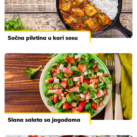
Sočna piletina u kari sosu
Slana salata sa jagodama