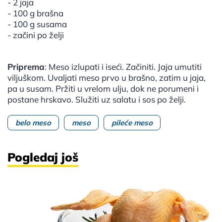
- 2 jaja
- 100 g brašna
- 100 g susama
- začini po želji
Priprema
: Meso izlupati i iseći. Začiniti. Jaja umutiti
viljuškom. Uvaljati meso prvo u brašno, zatim u jaja,
pa u susam. Pržiti u vrelom ulju, dok ne porumeni i
postane hrskavo. Služiti uz salatu i sos po želji.
belo meso
meso
pileće meso
Pogledaj još