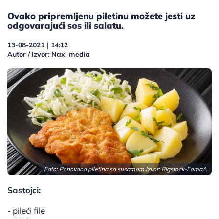
Ovako pripremljenu piletinu možete jesti uz
odgovarajući sos ili salatu.
13-08-2021
14:12
|
Autor / Izvor: Naxi media
Foto: Pohovana piletina sa susamom Izvor: Bigstock-FomaA
Sastojci:
- pileći file