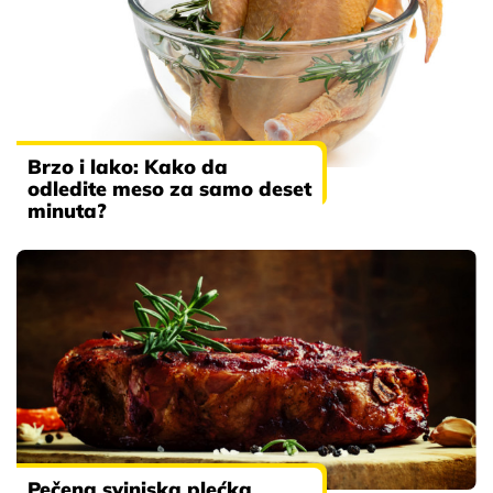
Brzo i lako: Kako da
odledite meso za samo deset
minuta?
Pečena svinjska plećka