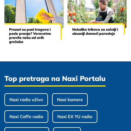
Prozori su puni tragova i
Nekoliko trikova za sočniji i
posle pranja? Verovatno
ukusniji domaći paradajz
pravite neku od ovih
grešaka
Top pretraga na Naxi Portalu
Naxi radio uživo
Naxi kamere
Naxi Caffe radio
Naxi EX YU radio