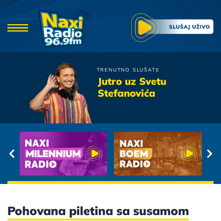
TRENUTNO SLUŠATE
Zana
Jutro uz Svetu
Sto ne znam gde si sad
Stefanovića
Pohovana piletina sa susamom