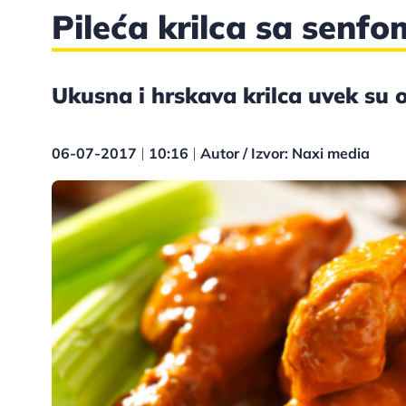
Pileća krilca sa senfo
Ukusna i hrskava krilca uvek su o
06-07-2017
10:16
Autor / Izvor: Naxi media
|
|