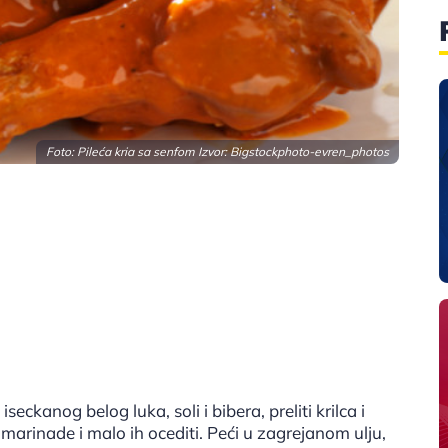
Foto: Pileća kria sa senfom Izvor:
Bigstockphoto-evren_photos
ckanog belog luka, soli i bibera, preliti krilca i
 iz marinade i malo ih ocediti. Peći u zagrejanom ulju,