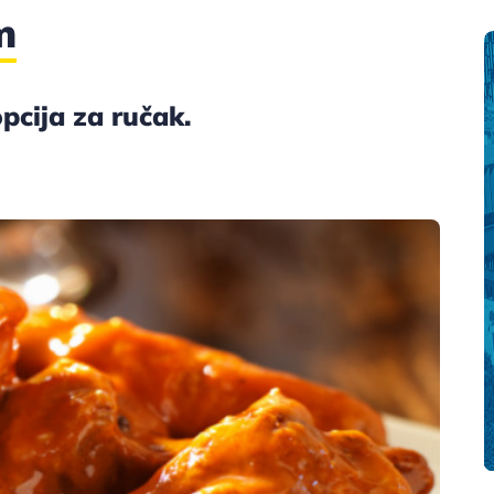
m
pcija za ručak.