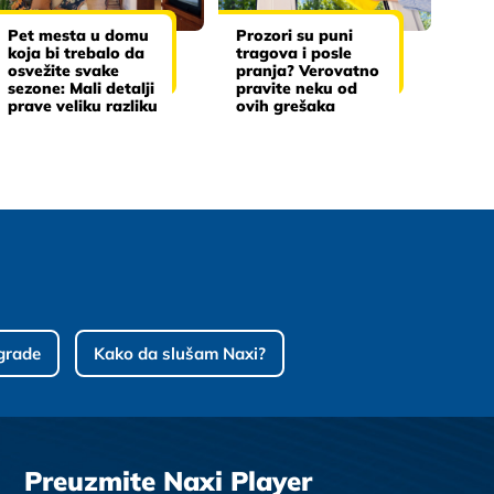
Pet mesta u domu
Prozori su puni
koja bi trebalo da
tragova i posle
osvežite svake
pranja? Verovatno
sezone: Mali detalji
pravite neku od
prave veliku razliku
ovih grešaka
grade
Kako da slušam Naxi?
Preuzmite Naxi Player