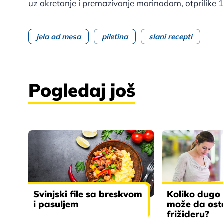
uz okretanje i premazivanje marinadom, otprilike 
jela od mesa
piletina
slani recepti
Pogledaj još
Svinjski file sa breskvom
Koliko dugo 
i pasuljem
može da ost
frižideru?