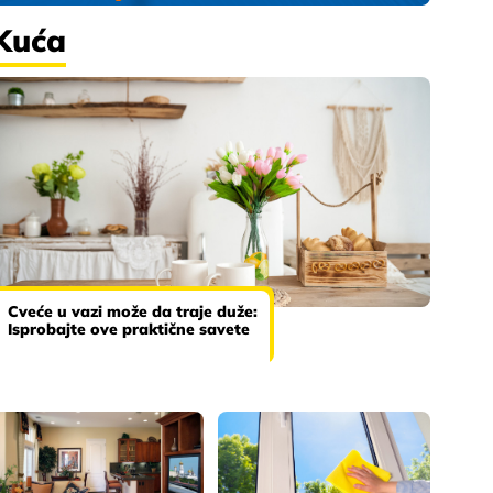
Kuća
Cveće u vazi može da traje duže:
Isprobajte ove praktične savete