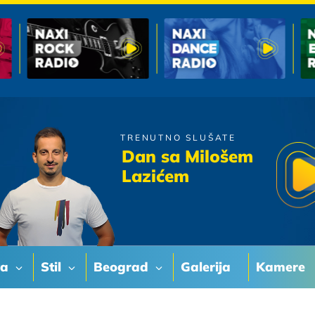
TRENUTNO SLUŠATE
Djavoli
Dan sa Milošem
Ona Nikog Nema
Lazićem
va
Stil
Beograd
Galerija
Kamere