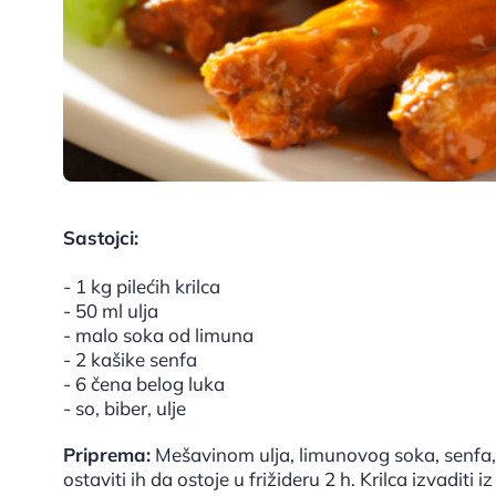
Sastojci:
- 1 kg pilećih krilca
- 50 ml ulja
- malo soka od limuna
- 2 kašike senfa
- 6 čena belog luka
- so, biber, ulje
Priprema:
Mešavinom ulja, limunovog soka, senfa, ise
ostaviti ih da ostoje u frižideru 2 h. Krilca izvaditi