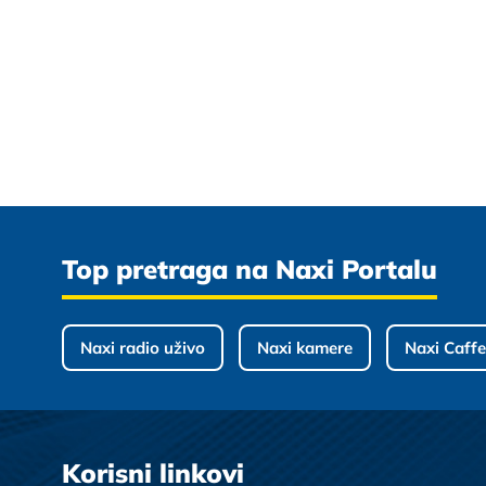
Top pretraga na Naxi Portalu
Naxi radio uživo
Naxi kamere
Naxi Caffe
Korisni linkovi