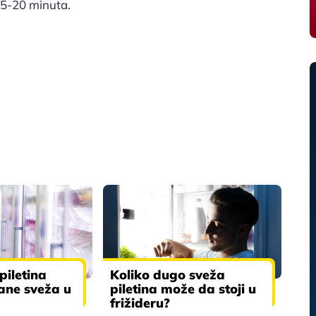
15-20 minuta.
piletina
Koliko dugo sveža
ane sveža u
piletina može da stoji u
frižideru?