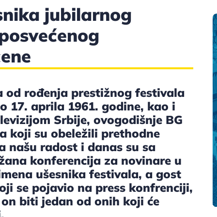
nika jubilarnog
 posvećenog
cene
od rođenja prestižnog festivala
 17. aprila 1961. godine, kao i
levizijom Srbije, ovogodišnje BG
 koji su obeležili prethodne
na našu radost i danas su sa
ana konferencija za novinare u
imena ušesnika festivala, a gost
oji se pojavio na press konfrenciji,
on biti jedan od onih koji će
.