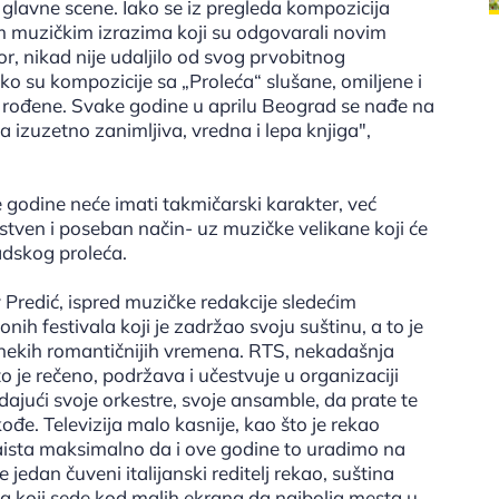
n glavne scene. Iako se iz pregleda kompozicija
m muzičkim izrazima koji su odgovarali novim
r, nikad nije udaljilo od svog prvobitnog
iko su kompozicije sa „Proleća“ slušane, omiljene i
 rođene. Svake godine u aprilu Beograd se nađe na
a izuzetno zanimljiva, vredna i lepa knjiga",
 godine neće imati takmičarski karakter, već
edinstven i poseban način- uz muzičke velikane koji će
adskog proleća.
v Predić, ispred muzičke redakcije sledećim
nih festivala koji je zadržao svoju suštinu, a to je
z nekih romantičnijih vremena. RTS, nekadašnja
 je rečeno, podržava i učestvuje u organizaciji
dajući svoje orkestre, svoje ansamble, da prate te
ođe. Televizija malo kasnije, kao što je rekao
aista maksimalno da i ove godine to uradimo na
jedan čuveni italijanski reditelj rekao, suština
a koji sede kod malih ekrana da najbolja mesta u