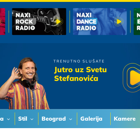
TRENUTNO SLUŠATE
Bajaga
Jutro uz Svetu
Muzika Na Struju
Stefanovića
va
Stil
Beograd
Galerija
Kamere