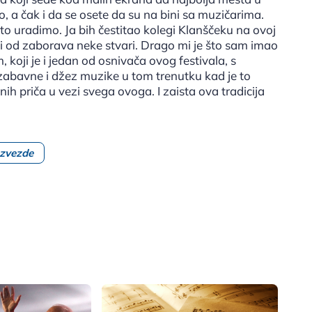
o, a čak i da se osete da su na bini sa muzičarima.
to uradimo. Ja bih čestitao kolegi Klanščeku na ovoj
ti od zaborava neke stvari. Drago mi je što sam imao
 koji je i jedan od osnivača ovog festivala, s
zabavne i džez muzike u tom trenutku kad je to
ih priča u vezi svega ovoga. I zaista ova tradicija
zvezde