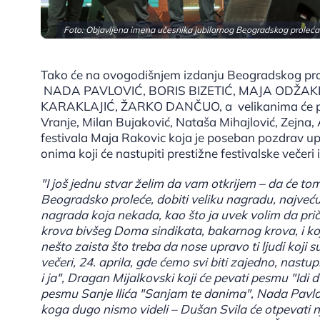
Foto: Objavljena imena učesnika jubilarnog Beogradskog proleća
Tako će na ovogodišnjem izdanju Beogradskog p
NADA PAVLOVIĆ, BORIS BIZETIĆ, MAJA ODŽAK
KARAKLAJIĆ, ŽARKO DANČUO, a velikanima će podr
Vranje, Milan Bujaković, Nataša Mihajlović, Zejna,
festivala Maja Rakovic koja je poseban pozdrav upu
onima koji će nastupiti prestižne festivalske večeri 
"I još jednu stvar želim da vam otkrijem – da će tom p
Beogradsko proleće, dobiti veliku nagradu, najveć
nagrada koja nekada, kao što ja uvek volim da prič
krova bivšeg Doma sindikata, bakarnog krova, i koj
nešto zaista što treba da nose upravo ti ljudi koji 
večeri, 24. aprila, gde ćemo svi biti zajedno, nastu
i ja", Dragan Mijalkovski koji će pevati pesmu "Idi
pesmu Sanje Ilića "Sanjam te danima", Nada Pavlov
koga dugo nismo videli – Dušan Svila će otpevati 