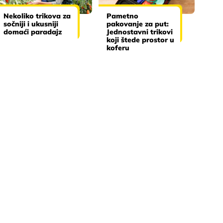
Nekoliko trikova za
Pametno
sočniji i ukusniji
pakovanje za put:
domaći paradajz
Jednostavni trikovi
koji štede prostor u
koferu