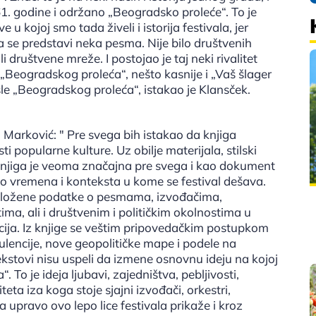
 ‘61. godine i održano „Beogradsko proleće“. To je
u kojoj smo tada živeli i istorija festivala, jer
 da se predstavi neka pesma. Nije bilo društvenih
 društvene mreže. I postojao je taj neki rivalitet
 „Beogradskog proleća“, nešto kasnije i „Vaš šlager
le „Beogradskog proleća“, istakao je Klansček.
 Marković: " Pre svega bih istakao da knjiga
i popularne kulture. Uz obilje materijala, stilski
knjiga je veoma značajna pre svega i kao dokument
vo vremena i konteksta u kome se festival dešava.
i izložene podatke o pesmama, izvođačima,
a, ali i društvenim i političkim okolnostima u
cija. Iz knjige se veštim pripovedačkim postupkom
bulencije, nove geopolitičke mape i podele na
tekstovi nisu uspeli da izmene osnovnu ideju na kojoj
To je ideja ljubavi, zajedništva, pebljivosti,
eta iza koga stoje sjajni izvođači, orkestri,
a upravo ovo lepo lice festivala prikaže i kroz