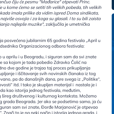
čuo čiju će pesmu "Mađarice" otpevati Princ.
 u kome ćemo se setiti tih velikih pobeda, tih velikih
ada imala prilike da vidim ispred Doma sindikata,
više osvojio i za koga su glasali. I to su bili zaista
ljanja najlepše muzike",
zaključila je umetnička
a posvećena jubilarnim 65 godina festivala „April u
edsednika Organizacionog odbora festivala:
 u aprilu i u Beogradu, i siguran sam da svi znate
ne sa kojom je tada pobedio Zdravko Čolić na
no dve godine je trajao taj proces prikupljanja
kupljanje i iščitavanje svih novinskih članaka iz tog
vano, pa do današnjih dana, pre svega iz „Politike“,
sti“ itd. I tako je skupljen materijal i nastala je i
da kao istorija jednog festivala, međutim,
g šireg društvenog i kulturnog konteksta. Možemo
amog grada Beograda. Jer ako se podsetimo samo, ja ću
iguran sam svi znate, Đorđe Marjanović je otpevao
nači to je na neki način i istorija jednog grada, i