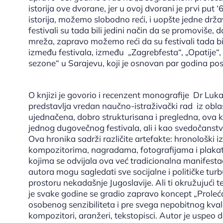
istorija ove dvorane, jer u ovoj dvorani je prvi put
istorija, možemo slobodno reći, i uopšte jedne države 
festivali su tada bili jedini način da se promoviše,
mreža, zapravo možemo reći da su festivali tada bili
između festivala, između „Zagrebfesta“, „Opatije“,
sezone“ u Sarajevu, koji je osnovan par godina pos
O knjizi je govorio i recenzent monografije Dr Luka
predstavlja vredan naučno-istraživački rad iz oblast
ujednačena, dobro strukturisana i pregledna, ova 
jednog dugovečnog festivala, ali i kao svedočanst
Ova hronika sadrži različite artefakte: hronološk
kompozitorima, nagradama, fotografijama i plakatim
kojima se odvijala ova već tradicionalna manifesta
autora mogu sagledati sve socijalne i političke tur
prostoru nekadašnje Jugoslavije. Ali ti okružujući 
je svake godine se gradio zapravo koncept „Proleća“. 
osobenog senzibiliteta i pre svega nepobitnog kvalit
kompozitori, aranžeri, tekstopisci. Autor je uspeo d