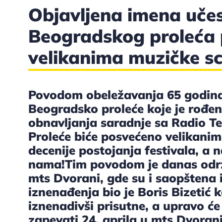
Objavljena imena učes
Beogradskog proleća
velikanima muzičke s
Povodom obeležavanja 65 godina 
Beogradsko proleće koje je rođeno
obnavljanja saradnje sa Radio Te
Proleće biće posvećeno velikanima
decenije postojanja festivala, a 
nama!Tim povodom je danas održ
mts Dvorani, gde su i saopštena 
iznenađenja bio je Boris Bizetić k
iznenadivši prisutne, a upravo će 
zapevati 24. aprila u mts Dvorani