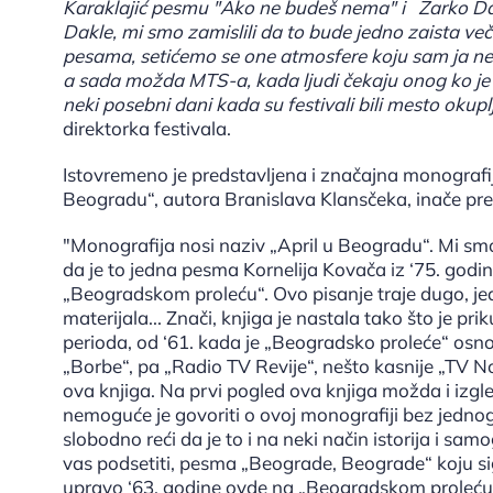
Karaklajić pesmu "Ako ne budeš nema" i Žarko Dan
Dakle, mi smo zamislili da to bude jedno zaista veče
pesama, setićemo se one atmosfere koju sam ja nek
a sada možda MTS-a, kada ljudi čekaju onog ko je naj
neki posebni dani kada su festivali bili mesto okup
direktorka festivala.
Istovremeno je predstavljena i značajna monografij
Beogradu“, autora Branislava Klansčeka, inače pr
"Monografija nosi naziv „April u Beogradu“. Mi smo
da je to jedna pesma Kornelija Kovača iz ‘75. godi
„Beogradskom proleću“. Ovo pisanje traje dugo, jed
materijala... Znači, knjiga je nastala tako što je pri
perioda, od ‘61. kada je „Beogradsko proleće“ osno
„Borbe“, pa „Radio TV Revije“, nešto kasnije „TV Novo
ova knjiga. Na prvi pogled ova knjiga možda i izgle
nemoguće je govoriti o ovoj monografiji bez jedno
slobodno reći da je to i na neki način istorija i s
vas podsetiti, pesma „Beograde, Beograde“ koju s
upravo ‘63. godine ovde na „Beogradskom proleću“. Z