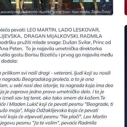
 posvećenog velikanima muzičke scene Izvor: Naxi media, Željka Dimić
roleća pevati: LEO MARTIN, LADO LESKOVAR,
LIJEVSKA, DRAGAN MIJALKOVSKI, RADMILA
šku pružiti mlade snage: Dušan Svilar, Princ od
 Ana Peten. To je najavila umetnička direktorka
tila gostu Borisu Bizetiću i prvog ga najavila među
i dodala:
rilikom svi naši dragi - veterani, ljudi koji su nosili
u nagradu Beogradskog proleća, a to je ona
am, u sebi nosi deo istorije, ta nagrada koja ima deo
a je zapravo jedno pravo umetničko delo. I to je
su izneli sav taj teret, ako tako smem da kažem.Te
piće i Mladen Lukić koji će pevati pesmu "Beograde, ti
 dušo moja", Maja Odžaklijevska koja će pevati
ić koja će otpevati pesmu "Ne plači", Leo Martin
njegovu pesmu "Ja te volim", pevaće Radmila