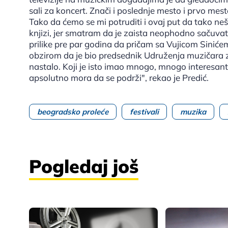
sali za koncert. Znači i poslednje mesto i prvo mest
Tako da ćemo se mi potruditi i ovaj put da tako neš
knjizi, jer smatram da je zaista neophodno sačuva
prilike pre par godina da pričam sa Vujicom Sinićem,
obzirom da je bio predsednik Udruženja muzičara 
nastalo. Koji je isto imao mnogo, mnogo interesantn
apsolutno mora da se podrži", rekao je Predić.
beogradsko proleće
festivali
muzika
Pogledaj još