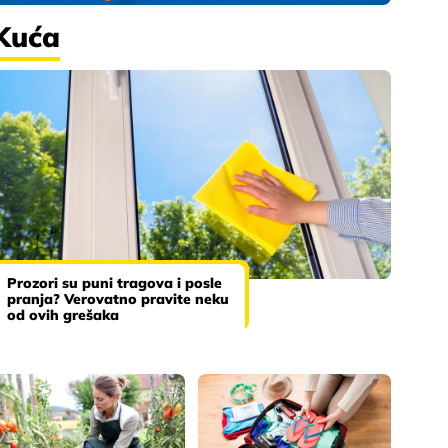
Kuća
Prozori su puni tragova i posle
pranja? Verovatno pravite neku
od ovih grešaka