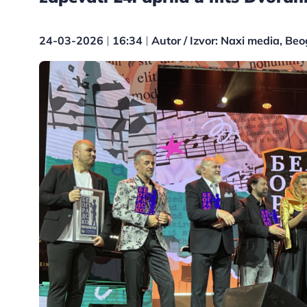
24-03-2026
16:34
Autor / Izvor: Naxi media, Be
|
|