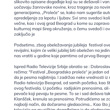
slikovito opisane događaje koji su se dešavali i va
uočavaju žanrovske novine, kroz traganje za novi
generacijama, „Proleće“ se, kako nam sugeriše auto
opredeljenja za lepotu i ljubav. Svi smo svedoci kol
večne, kao i ovaj grad Beograd u kome su zapravo
kulturnoj mapi šireg okruženja, o čemu svedoči i ov
zaključio je
Podsetimo, zbog obeležavanja jubileja festival ove
revijalni, kojim će veliki jubilej biti obeležen na j
nas vratiti u godine koje pamtimo od prvog Beogr
Ispred Radio Televizije Srbije obratio se : Dobrosla
rečima: "Festival „Beogradsko proleće“ je jedan od o
da je pesma najbitnija. I zadržao neke vrednosti i
Radio-televizija Beograd, od samih početka, kao što
ovog festivala. U početku radijskim prenosima, ali 
pevače koji pevaju te pesme. To se i sad dešava tak
Klanšček, krenula sa prenosima. Potrudićemo se z
najbolji način, da dočaramo gledaocima... Kao što je 
televizije na muzičkim događajima je da gledaocim