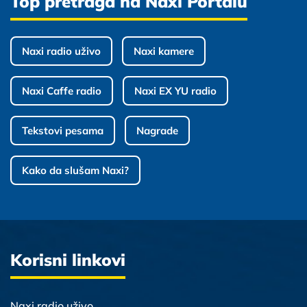
Top pretraga na Naxi Portalu
Naxi radio uživo
Naxi kamere
Naxi Caffe radio
Naxi EX YU radio
Tekstovi pesama
Nagrade
Kako da slušam Naxi?
Korisni linkovi
Naxi radio uživo