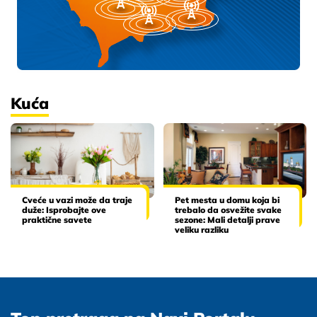
Kuća
Cveće u vazi može da traje
Pet mesta u domu koja bi
duže: Isprobajte ove
trebalo da osvežite svake
praktične savete
sezone: Mali detalji prave
veliku razliku