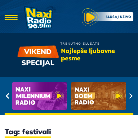
TRENUTNO SLUŠATE
Riblja Corba
Najlepše ljubavne
Kad sam bio mlad
pesme
Tag: festivali