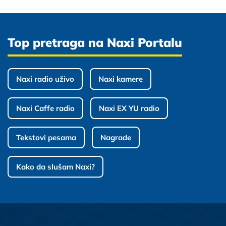
Top pretraga na Naxi Portalu
Naxi radio uživo
Naxi kamere
Naxi Caffe radio
Naxi EX YU radio
Tekstovi pesama
Nagrade
Kako da slušam Naxi?