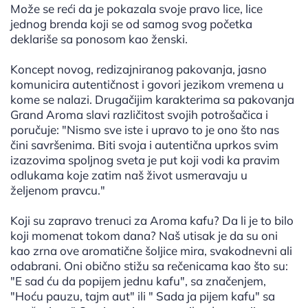
Može se reći da je pokazala svoje pravo lice, lice
jednog brenda koji se od samog svog početka
deklariše sa ponosom kao ženski.
Koncept novog, redizajniranog pakovanja, jasno
komunicira autentičnost i govori jezikom vremena u
kome se nalazi. Drugačijim karakterima sa pakovanja
Grand Aroma slavi različitost svojih potrošačica i
poručuje: "Nismo sve iste i upravo to je ono što nas
čini savršenima. Biti svoja i autentična uprkos svim
izazovima spoljnog sveta je put koji vodi ka pravim
odlukama koje zatim naš život usmeravaju u
željenom pravcu."
Koji su zapravo trenuci za Aroma kafu? Da li je to bilo
koji momenat tokom dana? Naš utisak je da su oni
kao zrna ove aromatične šoljice mira, svakodnevni ali
odabrani. Oni obično stižu sa rečenicama kao što su:
"E sad ću da popijem jednu kafu", sa značenjem,
"Hoću pauzu, tajm aut" ili " Sada ja pijem kafu" sa