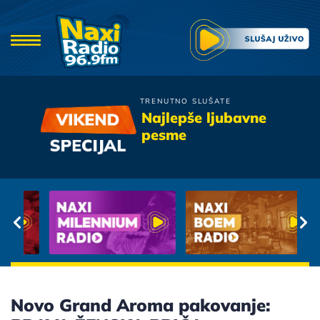
TRENUTNO SLUŠATE
Moby Dick
Najlepše ljubavne
Nostalgija
pesme
Novo Grand Aroma pakovanje: