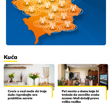
Kuća
Cveće u vazi može da traje
Pet mesta u domu koja bi
duže: Isprobajte ove
trebalo da osvežite svake
praktične savete
sezone: Mali detalji prave
veliku razliku