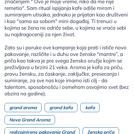
značenjem " Ovo je moje vreme, niko da me nije
remetio". Sam ritual ispijanja kafe odiše mirom i
sumiranjem utisaka, jednako je prijatan kao društveni
i kao "sama sa sobom" mini događaj. Ti trenuci u
kojima se žena ne odriče sebe, u kojima se vraća sebi
su najdragoceniji za njen život.
Zato su i poruke ove kampanje koja prati i ističe novo
pakovanje, različite i u duhu ove ženske "mantre”, a
priča kao takva je pre svega žensko oružje kojim se
preživljava u brzini 21 veka. Aroma je kafa za priču,
pravu žensku, za ćaskanje, zaključke, presecanja i
sumiranje, za sve nas koje imamo isti cilj - da
talentom, sposobnošću i osmehom osvojimo svet (bez
obzira na godine).
grand aroma
grand kafa
kafa
Nova Grand Aroma
redizajnirano pakovanje Grand
ženska priča