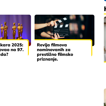
skara 2025:
Revija filmova
fovao na 97.
nominovanih za
ada?
prestižno filmsko
priznanje.