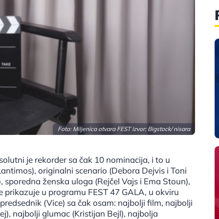
Foto: Miljenica otvara FEST Izvor:
Bigstock/ nisara
solutni je rekorder sa čak 10 nominacija, i to u
Lantimos), originalni scenario (Debora Dejvis i Toni
 sporedna ženska uloga (Rejčel Vajs i Ema Stoun),
se prikazuje u programu FEST 47 GALA, u okviru
predsednik (Vice) sa čak osam: najbolji film, najbolji
, najbolji glumac (Kristijan Bejl), najbolja