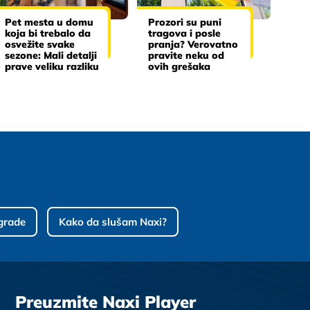
Pet mesta u domu
Prozori su puni
koja bi trebalo da
tragova i posle
osvežite svake
pranja? Verovatno
sezone: Mali detalji
pravite neku od
prave veliku razliku
ovih grešaka
grade
Kako da slušam Naxi?
Preuzmite Naxi Player