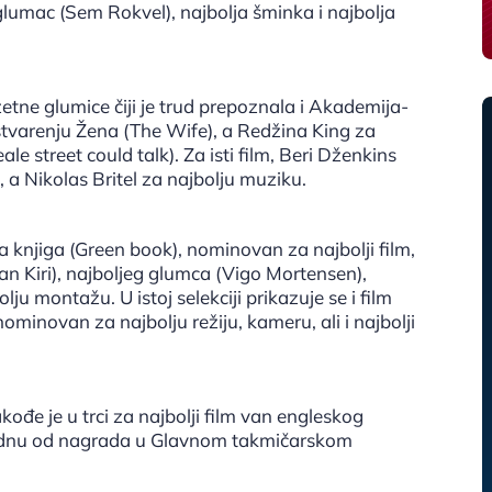
glumac (Sem Rokvel), najbolja šminka i najbolja
tne glumice čiji je trud prepoznala i Akademija-
tvarenju Žena (The Wife), a Redžina King za
le street could talk). Za isti film, Beri Dženkins
, a Nikolas Britel za najbolju muziku.
 knjiga (Green book), nominovan za najbolji film,
ajan Kiri), najboljeg glumca (Vigo Mortensen),
ju montažu. U istoj selekciji prikazuje se i film
nominovan za najbolju režiju, kameru, ali i najbolji
ođe je u trci za najbolji film van engleskog
ednu od nagrada u Glavnom takmičarskom