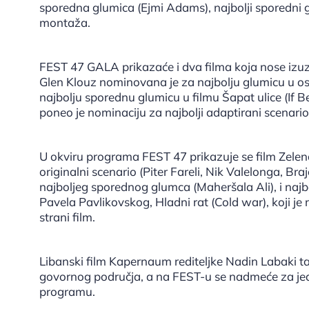
sporedna glumica (Ejmi Adams), najbolji sporedni 
montaža.
FEST 47 GALA prikazaće i dva filma koja nose izuze
Glen Klouz nominovana je za najbolju glumicu u os
najbolju sporednu glumicu u filmu Šapat ulice (If Bea
poneo je nominaciju za najbolji adaptirani scenario
U okviru programa FEST 47 prikazuje se film Zelena
originalni scenario (Piter Fareli, Nik Valelonga, Br
najboljeg sporednog glumca (Maheršala Ali), i najbol
Pavela Pavlikovskog, Hladni rat (Cold war), koji je 
strani film.
Libanski film Kapernaum rediteljke Nadin Labaki tak
govornog područja, a na FEST-u se nadmeće za j
programu.