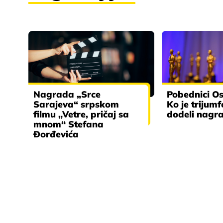
Nagrada „Srce
Pobednici O
Sarajeva“ srpskom
Ko je trijum
filmu „Vetre, pričaj sa
dodeli nagr
mnom“ Stefana
Đorđevića