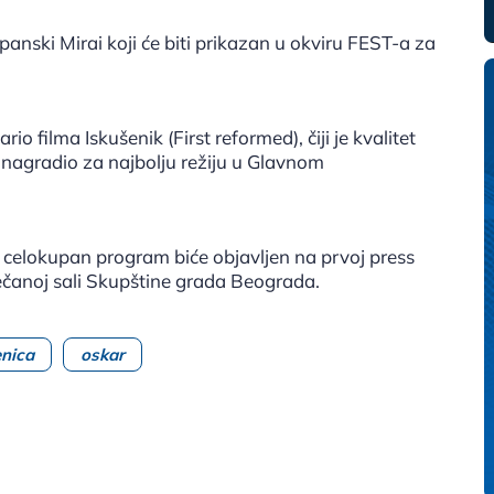
panski Mirai koji će biti prikazan u okviru FEST-a za
io filma Iskušenik (First reformed), čiji je kvalitet
e nagradio za najbolju režiju u Glavnom
a celokupan program biće objavljen na prvoj press
večanoj sali Skupštine grada Beograda.
enica
oskar