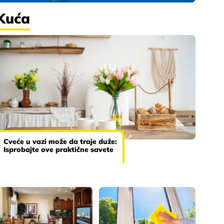
Kuća
Cveće u vazi može da traje duže:
Isprobajte ove praktične savete