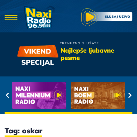
TRENUTNO SLUŠATE
Galija
Najlepše ljubavne
Kotor
pesme
Tag: oskar