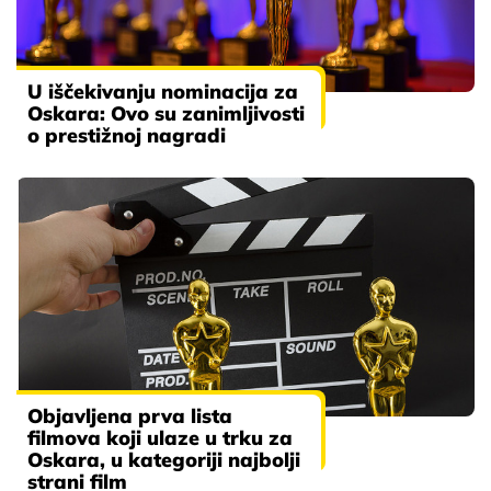
U iščekivanju nominacija za
Oskara: Ovo su zanimljivosti
o prestižnoj nagradi
Objavljena prva lista
filmova koji ulaze u trku za
Oskara, u kategoriji najbolji
strani film