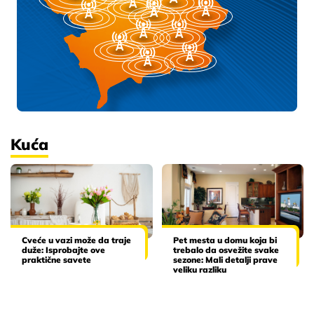
Kuća
Cveće u vazi može da traje
Pet mesta u domu koja bi
duže: Isprobajte ove
trebalo da osvežite svake
praktične savete
sezone: Mali detalji prave
veliku razliku