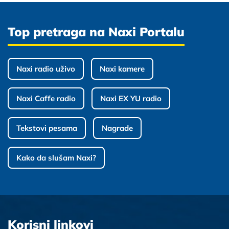
Top pretraga na Naxi Portalu
Naxi radio uživo
Naxi kamere
Naxi Caffe radio
Naxi EX YU radio
Tekstovi pesama
Nagrade
Kako da slušam Naxi?
Korisni linkovi