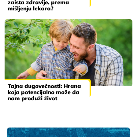
zaista zdravije, prema
mišljenju lekara?
Tajna dugovečnosti: Hrana
koja potencijalno može da
nam produži život