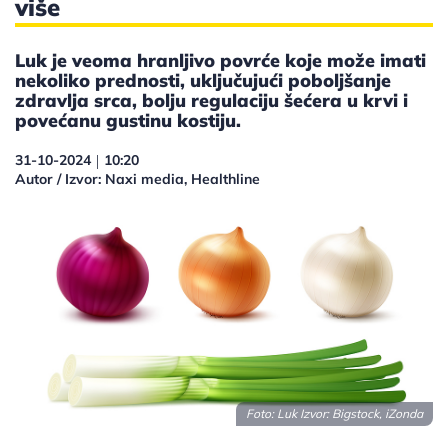
više
Luk je veoma hranljivo povrće koje može imati
nekoliko prednosti, uključujući poboljšanje
zdravlja srca, bolju regulaciju šećera u krvi i
povećanu gustinu kostiju.
31-10-2024
10:20
|
Autor / Izvor: Naxi media, Healthline
Foto: Luk Izvor: Bigstock, iZonda