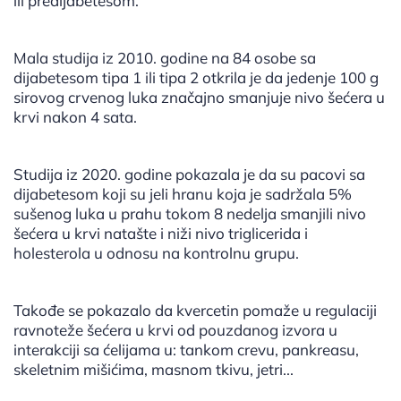
ili predijabetesom.
Mala studija iz 2010. godine na 84 osobe sa
dijabetesom tipa 1 ili tipa 2 otkrila je da jedenje 100 g
sirovog crvenog luka značajno smanjuje nivo šećera u
krvi nakon 4 sata.
Studija iz 2020. godine pokazala je da su pacovi sa
dijabetesom koji su jeli hranu koja je sadržala 5%
sušenog luka u prahu tokom 8 nedelja smanjili nivo
šećera u krvi natašte i niži nivo triglicerida i
holesterola u odnosu na kontrolnu grupu.
Takođe se pokazalo da kvercetin pomaže u regulaciji
ravnoteže šećera u krvi od pouzdanog izvora u
interakciji sa ćelijama u: tankom crevu, pankreasu,
skeletnim mišićima, masnom tkivu, jetri...