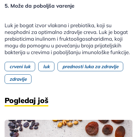
5. Može da poboljša varenje
Luk je bogat izvor vlakana i prebiotika, koji su
neophodni za optimalno zdravlje creva. Luk je bogat
prebioticima inulinom i fruktooligosaharidima, koji
mogu da pomognu u povećanju broja prijateljskih
bakterija u crevima i poboljšanju imunološke funkcije.
crveni luk
luk
prednosti luka za zdravlje
zdravlje
Pogledaj još