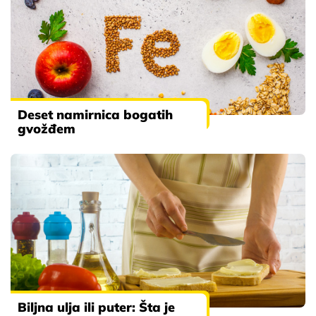
Deset namirnica bogatih
gvožđem
Biljna ulja ili puter: Šta je