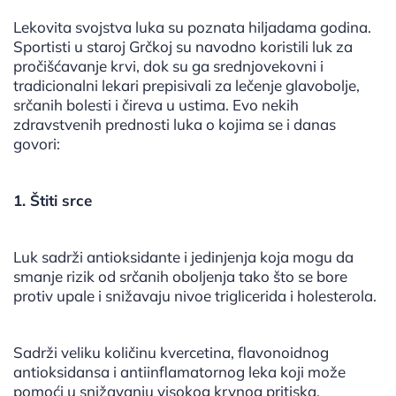
Lekovita svojstva luka su poznata hiljadama godina.
Sportisti u staroj Grčkoj su navodno koristili luk za
pročišćavanje krvi, dok su ga srednjovekovni i
tradicionalni lekari prepisivali za lečenje glavobolje,
srčanih bolesti i čireva u ustima. Evo nekih
zdravstvenih prednosti luka o kojima se i danas
govori:
1. Štiti srce
Luk sadrži antioksidante i jedinjenja koja mogu da
smanje rizik od srčanih oboljenja tako što se bore
protiv upale i snižavaju nivoe triglicerida i holesterola.
Sadrži veliku količinu kvercetina, flavonoidnog
antioksidansa i antiinflamatornog leka koji može
pomoći u snižavanju visokog krvnog pritiska.