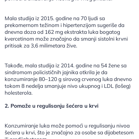
Mala studija iz 2015. godine na 70 ljudi sa
prekomernom težinom i hipertenzijom sugeriše da
dnevna doza od 162 mg ekstrakta luka bogatog
kvercetinom može značajno da smanji sistolni krvni
pritisak za 3,6 milimetara žive.
Takođe, mala studija iz 2014. godine na 54 žene sa
sindromom policističnih jajnika otkrila je da
konzumiranje 80–120 g sirovog crvenog luka dnevno
tokom 8 nedelja smanjuje nivo ukupnog i LDL (lošeg)
holesterola.
2. Pomaže u regulisanju šećera u krvi
Konzumiranje luka može pomoći u regulisanju nivoa
šećera u krvi, što je značajno za osobe sa dijabetesom