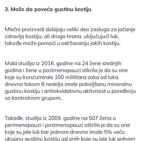
3. Može da poveća gustinu kostiju
Mlečni proizvodi dobijaju veliki deo zasluga za jačanje
zdravlja kostiju, ali druga hrana, uključujući luk,
takođe može pomoći u održavanju jakih kostiju.
Mala studija iz 2016. godine na 24 žene srednjih
godina i žene u postmenopauzi otkrila je da su one
koje su konzumirale 100 mililitara soka od luka
dnevno tokom 8 nedelja imale poboljšanu mineralnu
gustinu kostiju i antioksidativnu aktivnost u poređenju
sa kontrolnom grupom.
Takođe, studija iz 2009. godine na 507 žena u
perimenopauzi i postmenopauzi otkrila je da su one
koje su jele luk bar jednom dnevno imale 5% veću
ukupnu gustinu kostiju od onih koje su jele luk jednom