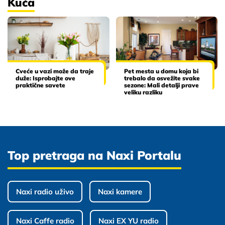
Kuća
Cveće u vazi može da traje
Pet mesta u domu koja bi
duže: Isprobajte ove
trebalo da osvežite svake
praktične savete
sezone: Mali detalji prave
veliku razliku
Top pretraga na Naxi Portalu
Naxi radio uživo
Naxi kamere
Naxi Caffe radio
Naxi EX YU radio