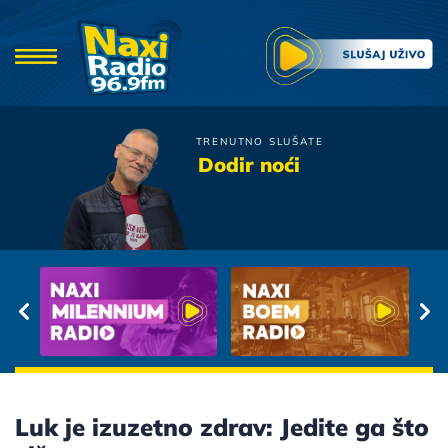
TRENUTNO SLUŠATE
Parni Valjak
Dodir noći
Samo ti
Luk je izuzetno zdrav: Jedite ga što