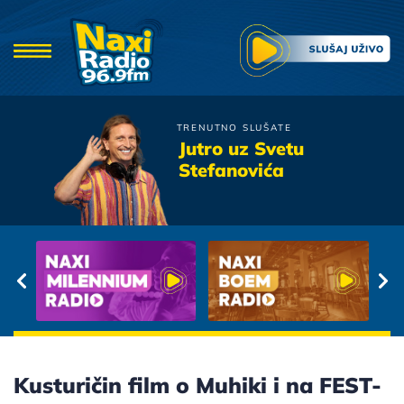
TRENUTNO SLUŠATE
Djavoli
Jutro uz Svetu
Pricaj Mi O Ljubavi
Stefanovića
Kusturičin film o Muhiki i na FEST-