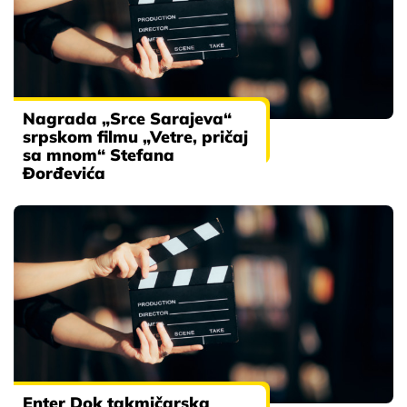
Nagrada „Srce Sarajeva“
srpskom filmu „Vetre, pričaj
sa mnom“ Stefana
Đorđevića
Enter Dok takmičarska