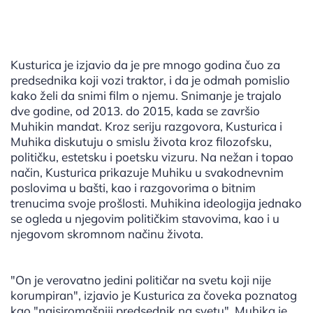
Kusturica je izjavio da je pre mnogo godina čuo za
predsednika koji vozi traktor, i da je odmah pomislio
kako želi da snimi film o njemu. Snimanje je trajalo
dve godine, od 2013. do 2015, kada se završio
Muhikin mandat. Kroz seriju razgovora, Kusturica i
Muhika diskutuju o smislu života kroz filozofsku,
političku, estetsku i poetsku vizuru. Na nežan i topao
način, Kusturica prikazuje Muhiku u svakodnevnim
poslovima u bašti, kao i razgovorima o bitnim
trenucima svoje prošlosti. Muhikina ideologija jednako
se ogleda u njegovim političkim stavovima, kao i u
njegovom skromnom načinu života.
"On je verovatno jedini političar na svetu koji nije
korumpiran", izjavio je Kusturica za čoveka poznatog
kao "najsiromašniji predsednik na svetu". Muhika je