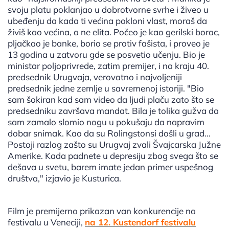
svoju platu poklanjao u dobrotvorne svrhe i živeo u
ubeđenju da kada ti većina pokloni vlast, moraš da
živiš kao većina, a ne elita. Počeo je kao gerilski borac,
pljačkao je banke, borio se protiv fašista, i proveo je
13 godina u zatvoru gde se posvetio učenju. Bio je
ministar poljoprivrede, zatim premijer, i na kraju 40.
predsednik Urugvaja, verovatno i najvoljeniji
predsednik jedne zemlje u savremenoj istoriji. "Bio
sam šokiran kad sam video da ljudi plaču zato što se
predsedniku završava mandat. Bila je tolika gužva da
sam zamalo slomio nogu u pokušaju da napravim
dobar snimak. Kao da su Rolingstonsi došli u grad...
Postoji razlog zašto su Urugvaj zvali Švajcarska Južne
Amerike. Kada padnete u depresiju zbog svega što se
dešava u svetu, barem imate jedan primer uspešnog
društva," izjavio je Kusturica.
Film je premijerno prikazan van konkurencije na
festivalu u Veneciji,
na 12. Kustendorf festivalu