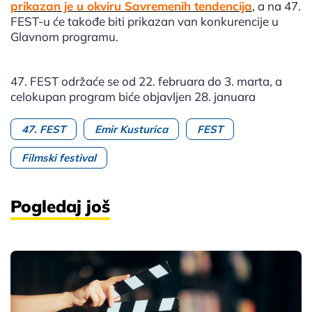
prikazan je u okviru Savremenih tendencija
, a na 47.
FEST-u će takođe biti prikazan van konkurencije u
Glavnom programu.
47. FEST održaće se od 22. februara do 3. marta, a
celokupan program biće objavljen 28. januara
47. FEST
Emir Kusturica
FEST
Filmski festival
Pogledaj još