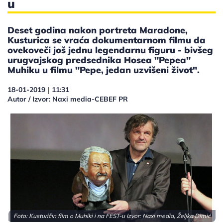
u
Deset godina nakon portreta Maradone,
Kusturica se vraća dokumentarnom filmu da
ovekoveči još jednu legendarnu figuru - bivšeg
urugvajskog predsednika Hosea "Pepea"
Muhiku u filmu "Pepe, jedan uzvišeni život".
18-01-2019
11:31
|
Autor / Izvor: Naxi media-CEBEF PR
Foto: Kusturičin film o Muhiki i na FEST-u Izvor: Naxi media, Željka Dimić