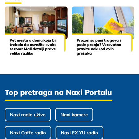
Pet mesta u domu koja bi
Prozori su puni tragova i
trebalo da osvežite svake
posle pranja? Verovatno
sezone: Mali detalji prave
pravite neku od ovih
veliku razliku
grešaka
Top pretraga na Naxi Portalu
Naxi radio uživo
Naxi kamere
Naxi Caffe radio
Naxi EX YU radio