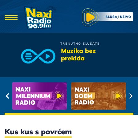
TRENUTNO SLUŠATE
Oliver Dragojevic
Muzika bez
Jeska Od Jubavi
prekida
Kus kus s povrćem