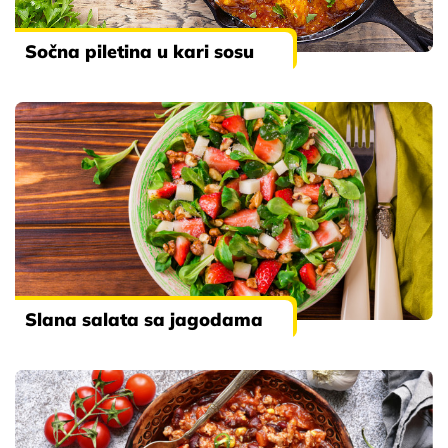
Sočna piletina u kari sosu
Slana salata sa jagodama