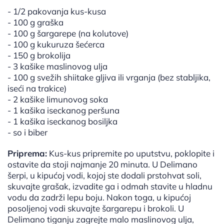
- 1/2 pakovanja kus-kusa
- 100 g graška
- 100 g šargarepe (na kolutove)
- 100 g kukuruza šećerca
- 150 g brokolija
- 3 kašike maslinovog ulja
- 100 g svežih shiitake gljiva ili vrganja (bez stabljika,
iseći na trakice)
- 2 kašike limunovog soka
- 1 kašika iseckanog peršuna
- 1 kašika iseckanog bosiljka
- so i biber
Priprema:
Kus-kus pripremite po uputstvu, poklopite i
ostavite da stoji najmanje 20 minuta. U Delimano
šerpi, u kipućoj vodi, kojoj ste dodali prstohvat soli,
skuvajte grašak, izvadite ga i odmah stavite u hladnu
vodu da zadrži lepu boju. Nakon toga, u kipućoj
posoljenoj vodi skuvajte šargarepu i brokoli. U
Delimano tiganju zagrejte malo maslinovog ulja,