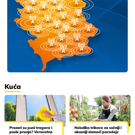
Kuća
Prozori su puni tragova i
Nekoliko trikova za sočniji i
posle pranja? Verovatno
ukusniji domaći paradajz