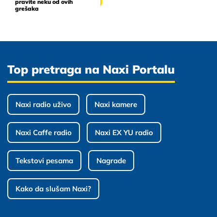
pravite neku od ovih
grešaka
Top pretraga na Naxi Portalu
Naxi radio uživo
Naxi kamere
Naxi Caffe radio
Naxi EX YU radio
Tekstovi pesama
Nagrade
Kako da slušam Naxi?