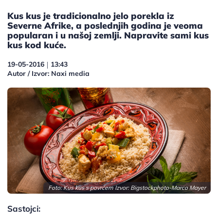
Kus kus je tradicionalno jelo porekla iz
Severne Afrike, a poslednjih godina je veoma
popularan i u našoj zemlji. Napravite sami kus
kus kod kuće.
19-05-2016
13:43
|
Autor / Izvor: Naxi media
Foto: Kus kus s povrćem Izvor:
Bigstockphoto-Marco Mayer
Sastojci: