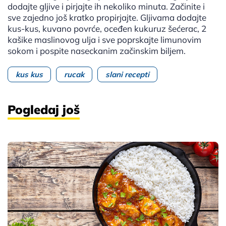
dodajte gljive i pirjajte ih nekoliko minuta. Začinite i
sve zajedno još kratko propirjajte. Gljivama dodajte
kus-kus, kuvano povrće, oceđen kukuruz šećerac, 2
kašike maslinovog ulja i sve poprskajte limunovim
sokom i pospite naseckanim začinskim biljem.
kus kus
rucak
slani recepti
Pogledaj još