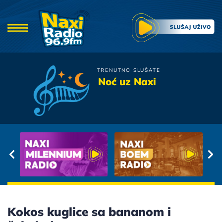
TRENUTNO SLUŠATE
Viktorija
Noć uz Naxi
Ljubav Je Samo Rec
Kokos kuglice sa bananom i