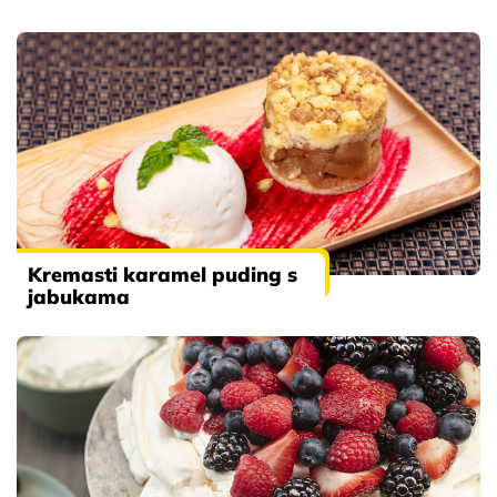
Kremasti karamel puding s
jabukama