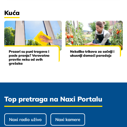
Kuća
Prozori su puni tragova i
Nekoliko trikova za sočniji i
posle pranja? Verovatno
ukusniji domaći paradajz
pravite neku od ovih
grešaka
Top pretraga na Naxi Portalu
Naxi radio uživo
Naxi kamere