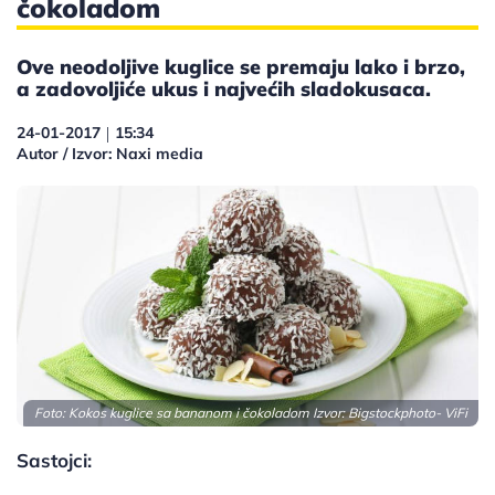
čokoladom
Ove neodoljive kuglice se premaju lako i brzo,
a zadovoljiće ukus i najvećih sladokusaca.
24-01-2017
15:34
|
Autor / Izvor: Naxi media
Foto: Kokos kuglice sa bananom i čokoladom Izvor:
Bigstockphoto- ViFi
Sastojci: