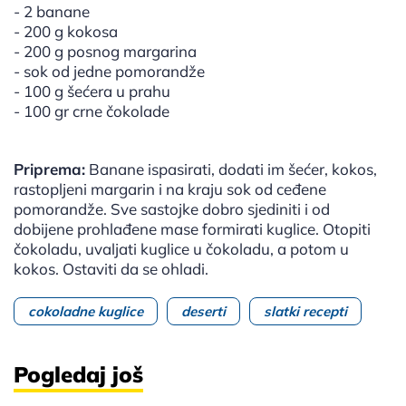
- 2 banane
- 200 g kokosa
- 200 g posnog margarina
- sok od jedne pomorandže
- 100 g šećera u prahu
- 100 gr crne čokolade
Priprema:
Banane ispasirati, dodati im šećer, kokos,
rastopljeni margarin i na kraju sok od ceđene
pomorandže. Sve sastojke dobro sjediniti i od
dobijene prohlađene mase formirati kuglice. Otopiti
čokoladu, uvaljati kuglice u čokoladu, a potom u
kokos. Ostaviti da se ohladi.
cokoladne kuglice
deserti
slatki recepti
Pogledaj još