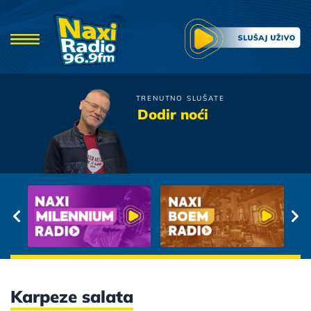
TRENUTNO SLUŠATE
Dino Merlin
Dodir noći
Krive Karte
Karpeze salata