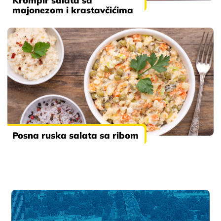
Krompir salata sa
majonezom i krastavčićima
Posna ruska salata sa ribom