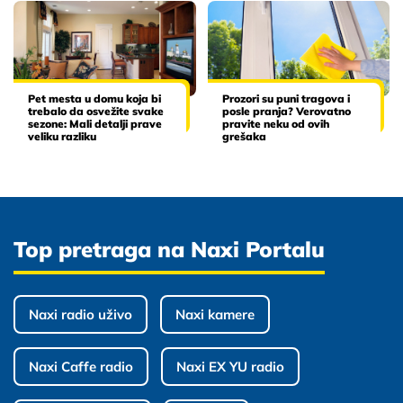
Pet mesta u domu koja bi
Prozori su puni tragova i
trebalo da osvežite svake
posle pranja? Verovatno
sezone: Mali detalji prave
pravite neku od ovih
veliku razliku
grešaka
Top pretraga na Naxi Portalu
Naxi radio uživo
Naxi kamere
Naxi Caffe radio
Naxi EX YU radio