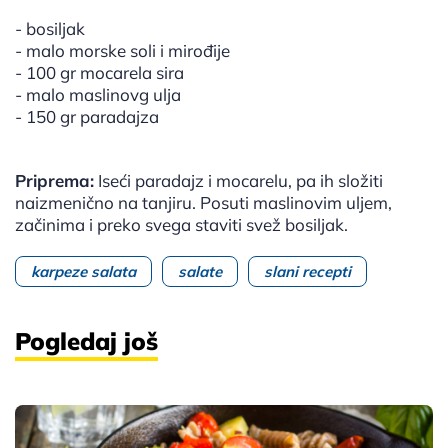
- bosiljak
- malo morske soli i mirođije
- 100 gr mocarela sira
- malo maslinovg ulja
- 150 gr paradajza
Priprema:
Iseći paradajz i mocarelu, pa ih složiti
naizmenično na tanjiru. Posuti maslinovim uljem,
začinima i preko svega staviti svež bosiljak.
karpeze salata
salate
slani recepti
Pogledaj još