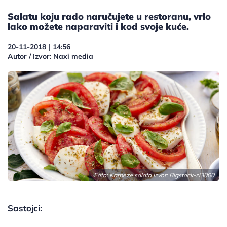
Salatu koju rado naručujete u restoranu, vrlo
lako možete naparaviti i kod svoje kuće.
20-11-2018
14:56
|
Autor / Izvor: Naxi media
Foto: Karpeze salata Izvor:
Bigstock-zi3000
Sastojci: