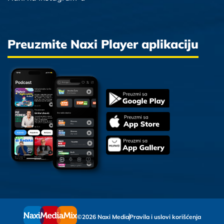
Preuzmite Naxi Player aplikaciju
©2026 Naxi Media
Pravila i uslovi korišćenja