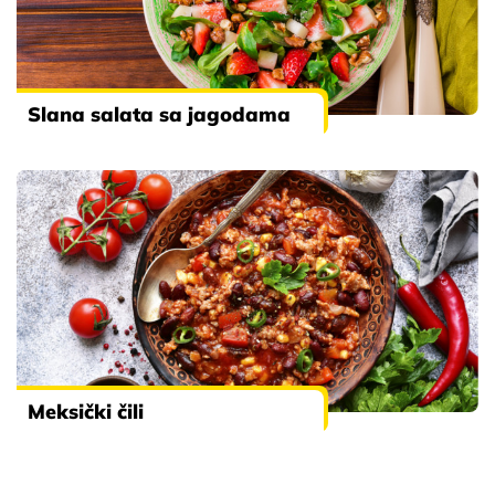
Slana salata sa jagodama
Meksički čili