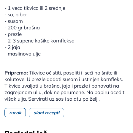
- 1 veća tikvica ili 2 srednje
- so, biber
- susam
- 200 gr brašna
- prezle
- 2-3 supene kašike kornfleksa
- 2 jaja
- maslinovo ulje
Priprema:
Tikvice očistiti, posoliti i iseći na šnite ili
kolutove. U prezle dodati susam i ustinjen kornfleks.
Tikvice uvaljati u brašno, jaja i prezle i pohovati na
zagrejanom ulju, dok ne porumene. Na papiru ocediti
višak ulja. Servirati uz sos i salatu po želji.
rucak
slani recepti