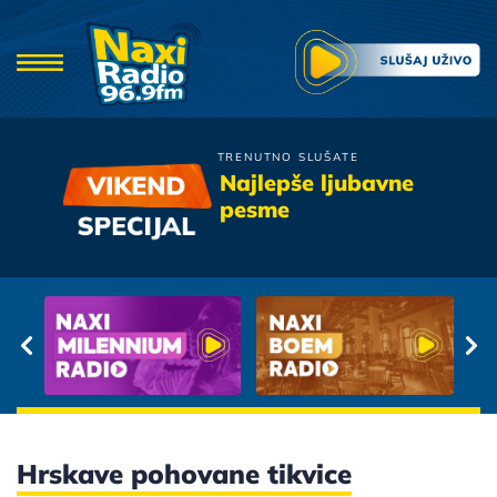
TRENUTNO SLUŠATE
Riblja Corba
Najlepše ljubavne
Kad Hodas
pesme
Hrskave pohovane tikvice