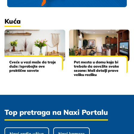
Kuća
Cveće u vazi može da traje
Pet mesta u domu koja bi
duže: Isprobajte ove
trebalo da osvežite svake
praktične savete
sezone: Mali detalji prave
veliku razliku
Top pretraga na Naxi Portalu
Naxi radio uživo
Naxi kamere