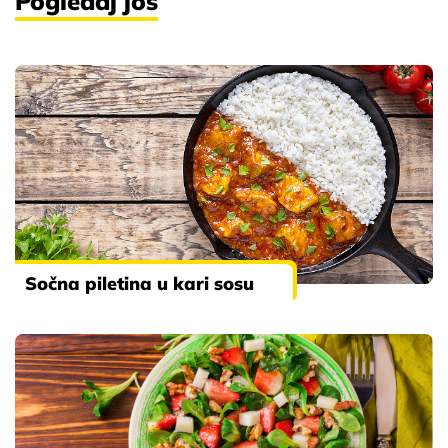
Pogledaj još
Sočna piletina u kari sosu