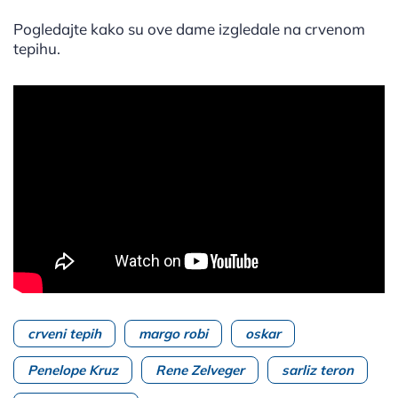
Pogledajte kako su ove dame izgledale na crvenom
tepihu.
crveni tepih
margo robi
oskar
Penelope Kruz
Rene Zelveger
sarliz teron