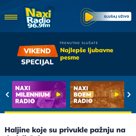
TRENUTNO SLUŠATE
Zdravko Colic
Najlepše ljubavne
Mastilo I Voda
pesme
Haljine koje su privukle pažnju na