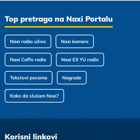
Top pretraga na Naxi Portalu
Naxi radio uživo
Naxi kamere
Naxi Caffe radio
Naxi EX YU radio
Tekstovi pesama
Nagrade
Kako da slušam Naxi?
Korisni linkovi