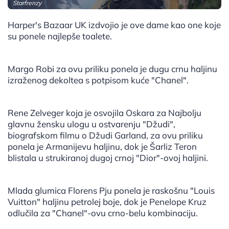
Starfrenzy
Harper's Bazaar UK izdvojio je ove dame kao one koje
su ponele najlepše toalete.
Margo Robi za ovu priliku ponela je dugu crnu haljinu
izraženog dekoltea s potpisom kuće "Chanel".
Rene Zelveger koja je osvojila Oskara za Najbolju
glavnu žensku ulogu u ostvarenju "Džudi",
biografskom filmu o Džudi Garland, za ovu priliku
ponela je Armanijevu haljinu, dok je Šarliz Teron
blistala u strukiranoj dugoj crnoj "Dior"-ovoj haljini.
Mlada glumica Florens Pju ponela je raskošnu "Louis
Vuitton" haljinu petrolej boje, dok je Penelope Kruz
odlučila za "Chanel"-ovu crno-belu kombinaciju.