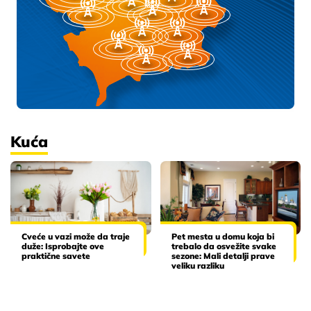
Kuća
Cveće u vazi može da traje
Pet mesta u domu koja bi
duže: Isprobajte ove
trebalo da osvežite svake
praktične savete
sezone: Mali detalji prave
veliku razliku