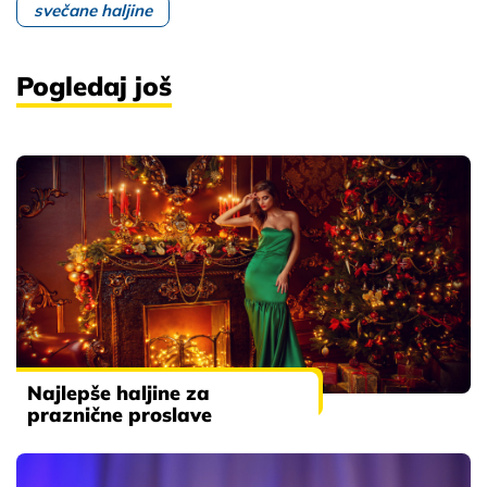
svečane haljine
Pogledaj još
Najlepše haljine za
praznične proslave