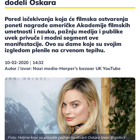
dodeli Oskara
Pored isčekivanja koja će filmska ostvarenja
poneti nagrade američke Akademije filmskih
umetnosti i nauka, pažnju medija i publike
uvek privuče i modni segment ove
manifestacije. Ovo su dame koje su svojim
izgledom plenile na crvenom tepihu.
10-02-2020
14:32
|
Autor / Izvor: Naxi media-Harper's bazaar UK YouTube
Foto: Haljine koje su privukle pažnju na dodeli Oskara Izvor:
Bigstock-