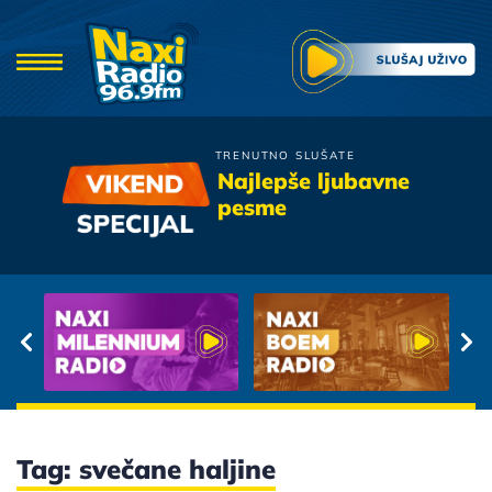
TRENUTNO SLUŠATE
Vlado Georgiev
Najlepše ljubavne
Zbogom Ljubavi
pesme
Tag: svečane haljine