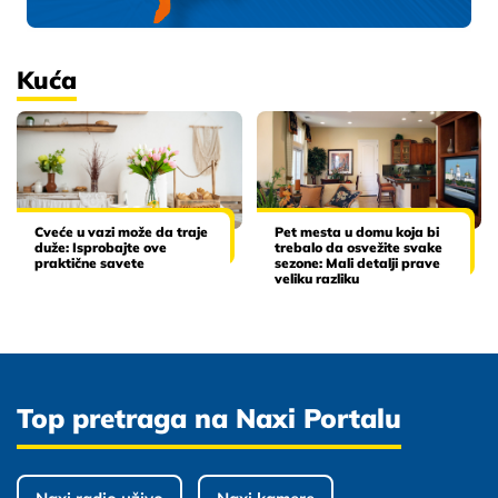
Kuća
Cveće u vazi može da traje
Pet mesta u domu koja bi
duže: Isprobajte ove
trebalo da osvežite svake
praktične savete
sezone: Mali detalji prave
veliku razliku
Top pretraga na Naxi Portalu