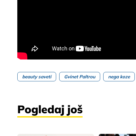
beauty saveti
Gvinet Paltrou
nega koze
Pogledaj još