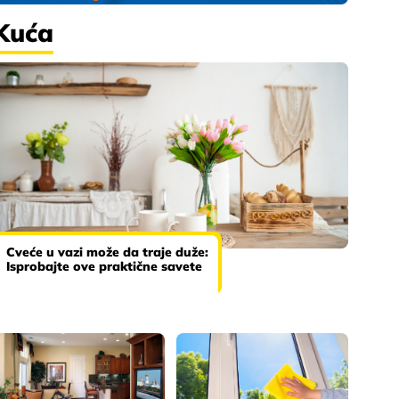
Kuća
Cveće u vazi može da traje duže:
Isprobajte ove praktične savete