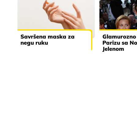
Savršena maska za
Glamurozno 
negu ruku
Parizu sa N
Jelenom