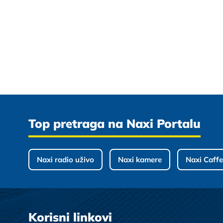
Top pretraga na Naxi Portalu
Naxi radio uživo
Naxi kamere
Naxi Caffe
Korisni linkovi