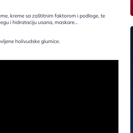
me, kreme sa zaštitnim faktorom i podloge, te
egu i hidrataciju usana, maskare...
avljene holivudske glumice.