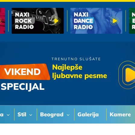
TRENUTNO SLUŠATE
Zdravko Colic
Najlepše
Zagrli Me
ljubavne pesme
va
Stil
Beograd
Galerija
Kamere