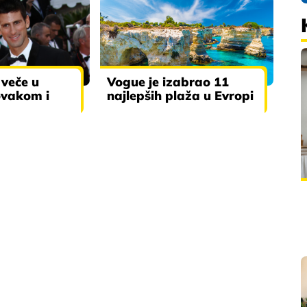
veče u
Vogue je izabrao 11
ovakom i
najlepših plaža u Evropi