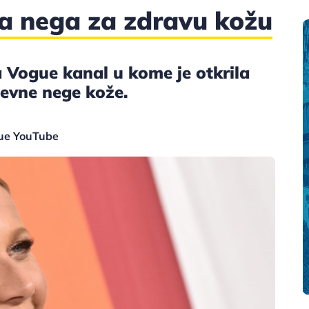
na nega za zdravu kožu
a Vogue kanal u kome je otkrila
evne nege kože.
gue YouTube