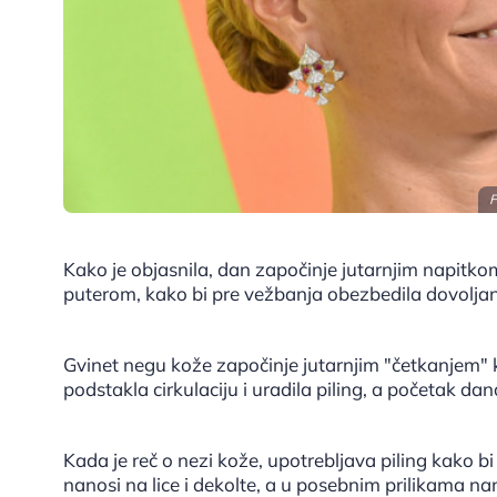
F
Kako je objasnila, dan započinje jutarnjim napitk
puterom, kako bi pre vežbanja obezbedila dovolja
Gvinet negu kože započinje jutarnjim "četkanjem
podstakla cirkulaciju i uradila piling, a početak dan
Kada je reč o nezi kože, upotrebljava piling kako bi
nanosi na lice i dekolte, a u posebnim prilikama n