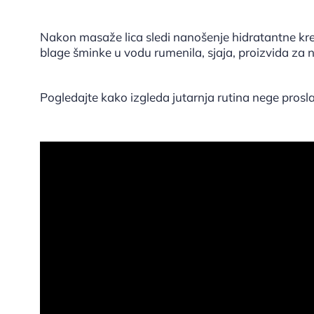
Nakon masaže lica sledi nanošenje hidratantne kre
blage šminke u vodu rumenila, sjaja, proizvida za n
Pogledajte kako izgleda jutarnja rutina nege prosl