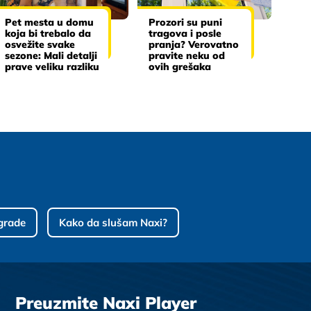
Pet mesta u domu
Prozori su puni
koja bi trebalo da
tragova i posle
osvežite svake
pranja? Verovatno
sezone: Mali detalji
pravite neku od
prave veliku razliku
ovih grešaka
grade
Kako da slušam Naxi?
Preuzmite Naxi Player