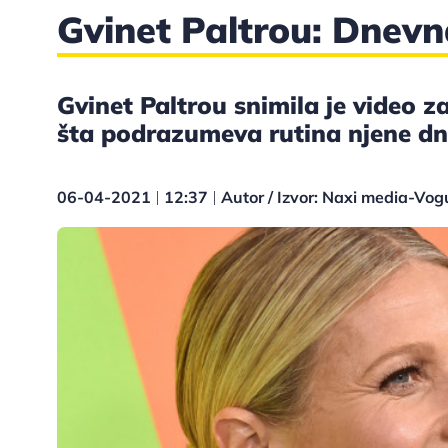
Gvinet Paltrou: Dnev
Gvinet Paltrou snimila je video z
šta podrazumeva rutina njene dn
06-04-2021
12:37
Autor / Izvor: Naxi media-Vo
|
|