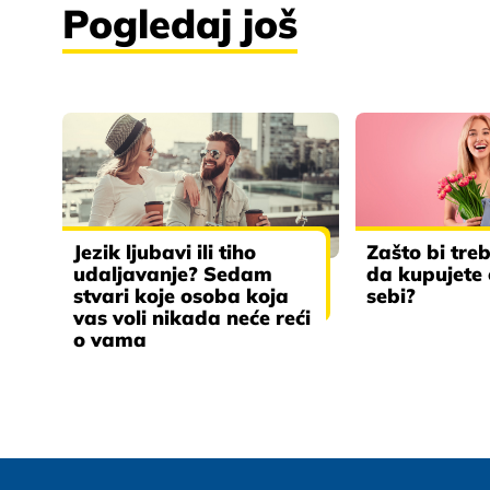
Pogledaj još
Jezik ljubavi ili tiho
Zašto bi tre
udaljavanje? Sedam
da kupujete
stvari koje osoba koja
sebi?
vas voli nikada neće reći
o vama