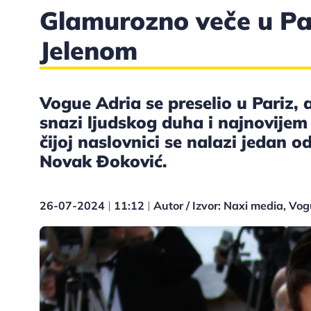
Glamurozno veče u Pa
Jelenom
Vogue Adria se preselio u Pariz, 
snazi ljudskog duha i najnovije
čijoj naslovnici se nalazi jedan od
Novak Đoković.
26-07-2024
11:12
Autor / Izvor: Naxi media, Vo
|
|