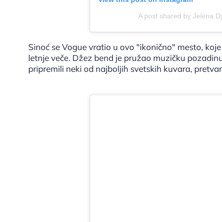
A post shared by Jelena D
Sinoć se Vogue vratio u ovo "ikonično" mesto, koj
letnje veče. Džez bend je pružao muzičku pozadinu,
pripremili neki od najboljih svetskih kuvara, pretv