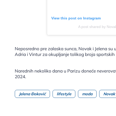
View this post on Instagram
A post shared by Nova
Neposredno pre zalaska sunca, Novak i Jelena su up
Adria i Vintur za okupljanje tolikog broja sportskih
Narednih nekoliko dana u Parizu doneće neverovat
2024.
Jelena Đoković
lifestyle
moda
Novak 