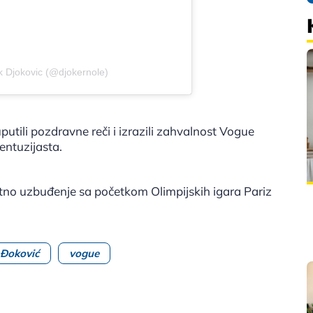
k Djokovic (@djokernole)
utili pozdravne reči i izrazili zahvalnost Vogue
 entuzijasta.
no uzbuđenje sa početkom Olimpijskih igara Pariz
Đoković
vogue