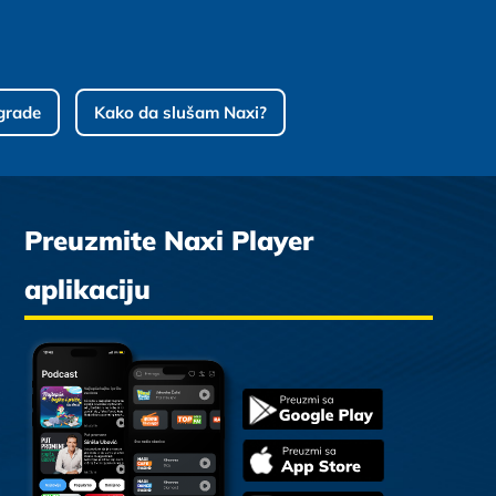
grade
Kako da slušam Naxi?
Preuzmite Naxi Player
aplikaciju