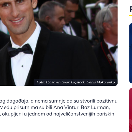
Foto: Djokovici Izvor: Bigstock, Denis Makarenko
og događaja, a nema sumnje da su stvorili pozitivnu
 Među prisutnima su bili Ana Vintur, Baz Lurman,
 okupljeni u jednom od najveličanstvenijih pariskih