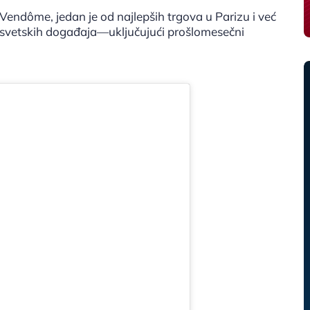
 Vendôme, jedan je od najlepših trgova u Parizu i već
 svetskih događaja—uključujući prošlomesečni