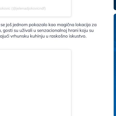
jokovic (@jelenadjokovicndf)
e se još jednom pokazalo kao magična lokacija za
 gosti su uživali u senzacionalnoj hrani koju su
arajući vrhunsku kuhinju u raskošno iskustvo.