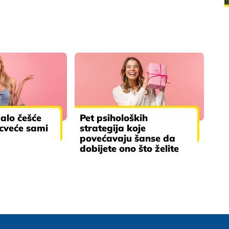
balo češće
Pet psiholoških
 cveće sami
strategija koje
povećavaju šanse da
dobijete ono što želite