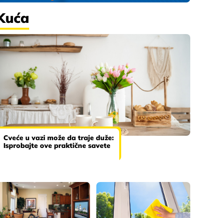
Kuća
Cveće u vazi može da traje duže:
Isprobajte ove praktične savete