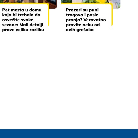
Pet mesta u domu
Prozori su puni
koja bi trebalo da
tragova i posle
osvežite svake
pranja? Verovatno
sezone: Mali detalji
pravite neku od
prave veliku razliku
ovih grešaka