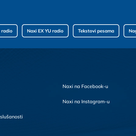
 radio
Naxi EX YU radio
Tekstovi pesama
Na
Naxi na Facebook-u
Naxi na Instagram-u
 slušanosti