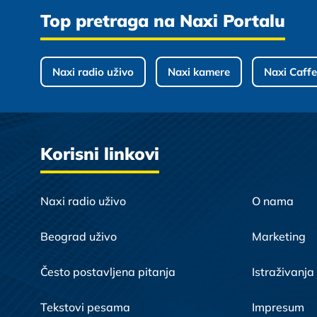
Top pretraga na Naxi Portalu
Naxi radio uživo
Naxi kamere
Naxi Caffe
Korisni linkovi
Naxi radio uživo
O nama
Beograd uživo
Marketing
Često postavljena pitanja
Istraživanja
Tekstovi pesama
Impresum