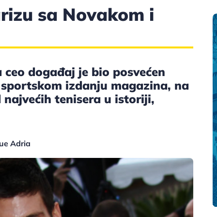
rizu sa Novakom i
a ceo događaj je bio posvećen
m sportskom izdanju magazina, na
 najvećih tenisera u istoriji,
gue Adria