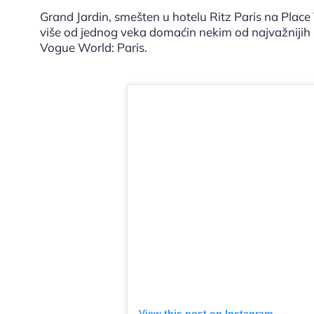
Grand Jardin, smešten u hotelu Ritz Paris na Place
više od jednog veka domaćin nekim od najvažnijih
Vogue World: Paris.
View this post on Instagram