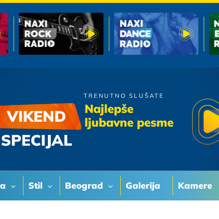
TRENUTNO SLUŠATE
Zeljko Joksimovic
Najlepše
Balada
ljubavne pesme
va
Stil
Beograd
Galerija
Kamere