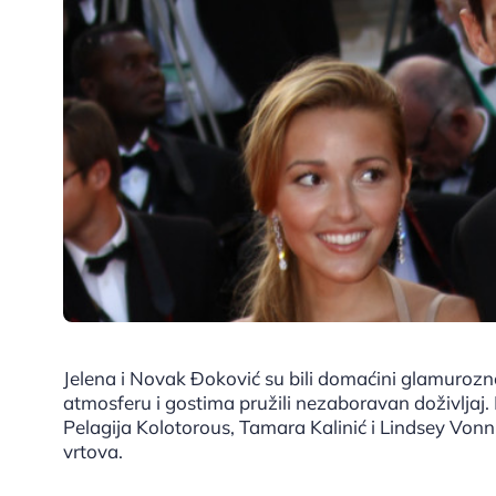
Jelena i Novak Đoković su bili domaćini glamurozn
atmosferu i gostima pružili nezaboravan doživljaj.
Pelagija Kolotorous, Tamara Kalinić i Lindsey Vonn,
vrtova.