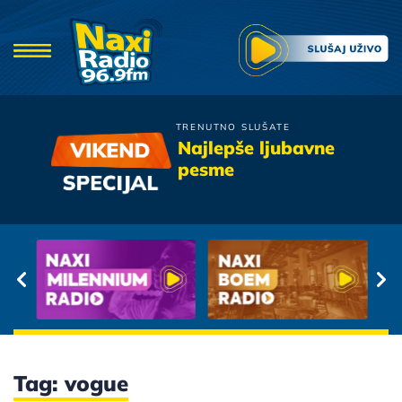
TRENUTNO SLUŠATE
Vanna
Najlepše ljubavne
Ako Je Vredelo Ista
pesme
Tag: vogue