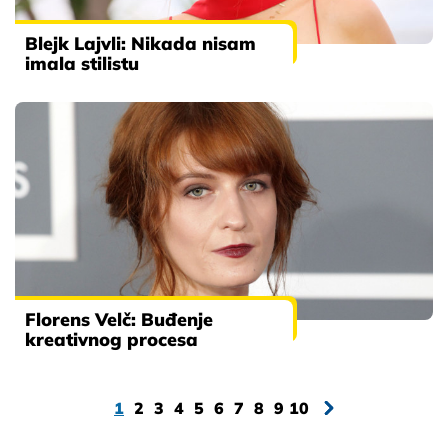
Blejk Lajvli: Nikada nisam
imala stilistu
Florens Velč: Buđenje
kreativnog procesa
1
2
3
4
5
6
7
8
9
10