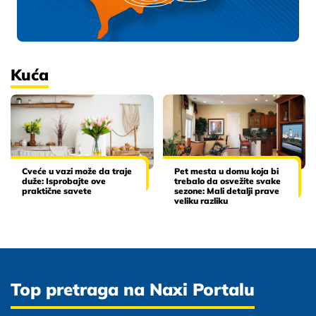
Kuća
Cveće u vazi može da traje
Pet mesta u domu koja bi
duže: Isprobajte ove
trebalo da osvežite svake
praktične savete
sezone: Mali detalji prave
veliku razliku
Top pretraga na Naxi Portalu