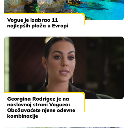
Vogue je izabrao 11
najlepših plaža u Evropi
Georgina Rodrigez je na
naslovnoj strani Voguea:
Obožavaćete njene odevne
kombinacije