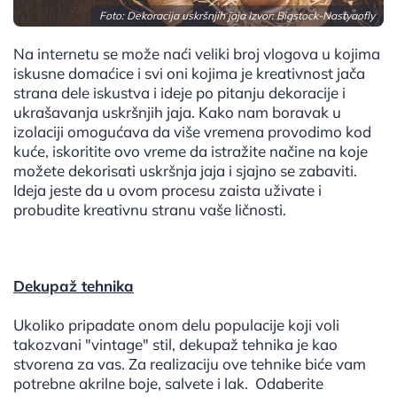
Foto: Dekoracija uskršnjih jaja Izvor:
Bigstock-Nastyaofly
Na internetu se može naći veliki broj vlogova u kojima
iskusne domaćice i svi oni kojima je kreativnost jača
strana dele iskustva i ideje po pitanju dekoracije i
ukrašavanja uskršnjih jaja. Kako nam boravak u
izolaciji omogućava da više vremena provodimo kod
kuće, iskoritite ovo vreme da istražite načine na koje
možete dekorisati uskršnja jaja i sjajno se zabaviti.
Ideja jeste da u ovom procesu zaista uživate i
probudite kreativnu stranu vaše ličnosti.
Dekupaž tehnika
Ukoliko pripadate onom delu populacije koji voli
takozvani "vintage" stil, dekupaž tehnika je kao
stvorena za vas. Za realizaciju ove tehnike biće vam
potrebne akrilne boje, salvete i lak. Odaberite