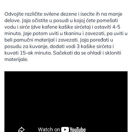
Odvojite različite svilene dezene i isecite ih na manje
delove. Jaja očistite u posudi u kojoj ćete pomešati
vodu i sirće (dve kafene kašike sirćeta) i ostaviti 4-5
minuta. Jaje potom uviti u tkaninu i zavezati, pa uviti u
beli pamučni materijal i zavezati. Jaja poređati u
posudu za kuvanje, dodati vodi 3 kašike sirćeta i
kuvati 15-ak minuta. Sačekati da se ohladi i skloniti
materijale.