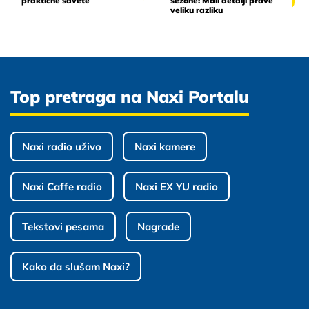
praktične savete
sezone: Mali detalji prave
veliku razliku
Top pretraga na Naxi Portalu
Naxi radio uživo
Naxi kamere
Naxi Caffe radio
Naxi EX YU radio
Tekstovi pesama
Nagrade
Kako da slušam Naxi?