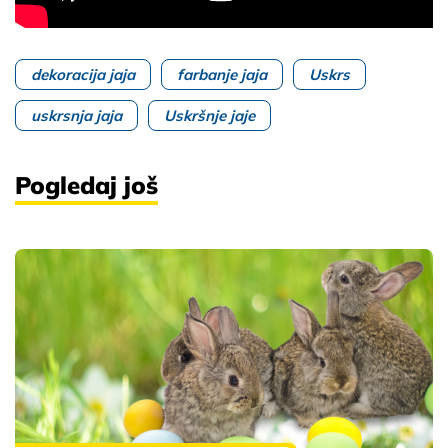
dekoracija jaja
farbanje jaja
Uskrs
uskrsnja jaja
Uskršnje jaje
Pogledaj još