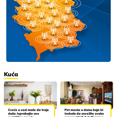
Kuća
Cveće u vazi može da traje
Pet mesta u domu koja bi
duže: Isprobajte ove
trebalo da osvežite svake