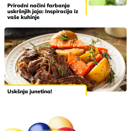
Prirodni načini farbanja
uskršnjih jaja: Inspiracija iz
vaše kuhinje
Uskšnja junetina!