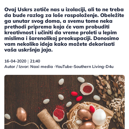
Ovaj Uskrs zatiče nas u izolaciji, ali to ne treba
da bude razlog za loše raspoloženje. Obeležite
ga unutar svog doma, a svemu tome neka
prethodi priprema koja će vam probuditi
kreativnost i učiniti da vreme proleti u lepim
mislima i šarenolikoj preokupaciji. Donosimo
vam nekoliko ideja kako možete dekorisati
vaša uskršnja jaja.
16-04-2020
21:40
|
Autor / Izvor: Naxi media -YouTube-Southern Living-D4u