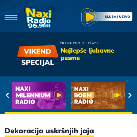
TRENUTNO SLUŠATE
Prljavo Kazaliste
Najlepše ljubavne
Kise jesenje
pesme
Dekoracija uskršnjih jaja