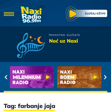
TRENUTNO SLUŠATE
Oliver Dragojevic
Noć uz Naxi
Vjerujem U Andjele
Tag: farbanje jaja