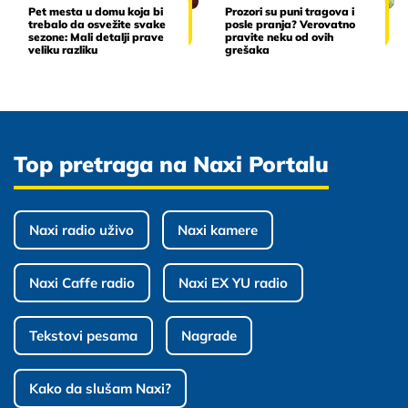
Pet mesta u domu koja bi
Prozori su puni tragova i
trebalo da osvežite svake
posle pranja? Verovatno
sezone: Mali detalji prave
pravite neku od ovih
veliku razliku
grešaka
Top pretraga na Naxi Portalu
Naxi radio uživo
Naxi kamere
Naxi Caffe radio
Naxi EX YU radio
Tekstovi pesama
Nagrade
Kako da slušam Naxi?