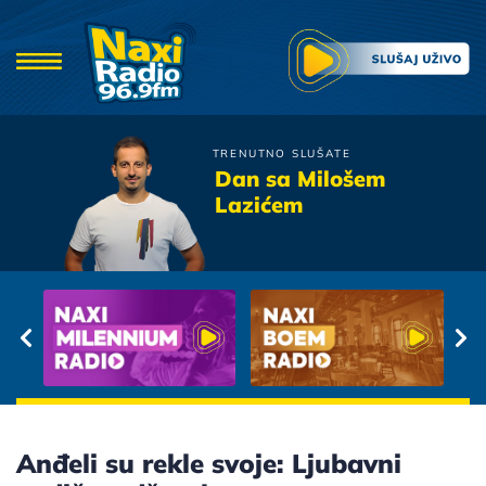
TRENUTNO SLUŠATE
Oliver Mandic
Dan sa Milošem
Smejem se a plakao bih
Lazićem
Anđeli su rekle svoje: Ljubavni