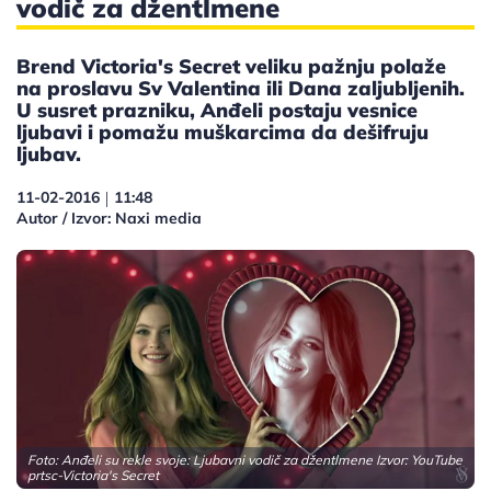
vodič za džentlmene
Brend Victoria's Secret veliku pažnju polaže
na proslavu Sv Valentina ili Dana zaljubljenih.
U susret prazniku, Anđeli postaju vesnice
ljubavi i pomažu muškarcima da dešifruju
ljubav.
11-02-2016
11:48
|
Autor / Izvor: Naxi media
Foto: Anđeli su rekle svoje: Ljubavni vodič za džentlmene Izvor:
YouTube
prtsc-Victoria's Secret