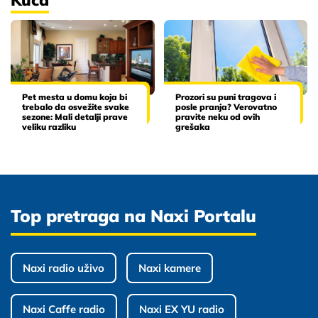
Kuća
Pet mesta u domu koja bi
Prozori su puni tragova i
trebalo da osvežite svake
posle pranja? Verovatno
sezone: Mali detalji prave
pravite neku od ovih
veliku razliku
grešaka
Top pretraga na Naxi Portalu
Naxi radio uživo
Naxi kamere
Naxi Caffe radio
Naxi EX YU radio