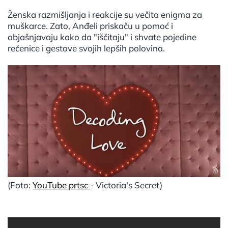
Ženska razmišljanja i reakcije su večita enigma za
muškarce. Zato, Anđeli priskaču u pomoć i
objašnjavaju kako da "iščitaju" i shvate pojedine
rečenice i gestove svojih lepših polovina.
(Foto:
YouTube prtsc
- Victoria's Secret)