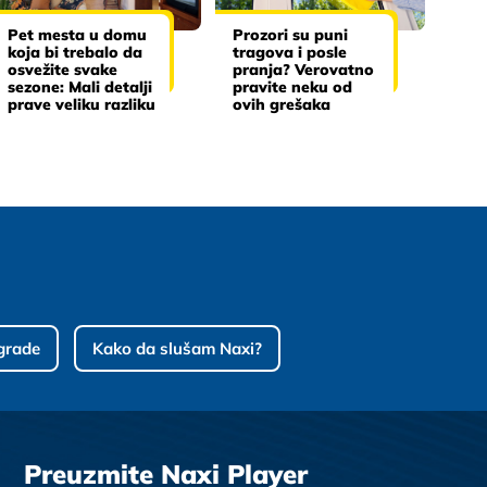
Pet mesta u domu
Prozori su puni
koja bi trebalo da
tragova i posle
osvežite svake
pranja? Verovatno
sezone: Mali detalji
pravite neku od
prave veliku razliku
ovih grešaka
grade
Kako da slušam Naxi?
Preuzmite Naxi Player