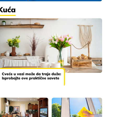
Kuća
Cveće u vazi može da traje duže:
Isprobajte ove praktične savete