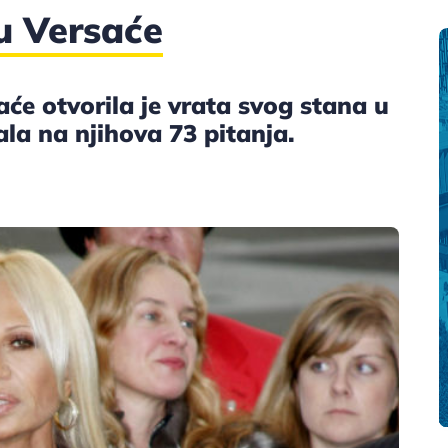
u Versaće
e otvorila je vrata svog stana u
la na njihova 73 pitanja.