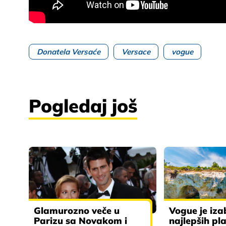
Donatela Versaće
Versace
vogue
Pogledaj još
Glamurozno veče u
Vogue je iza
Parizu sa Novakom i
najlepših pl