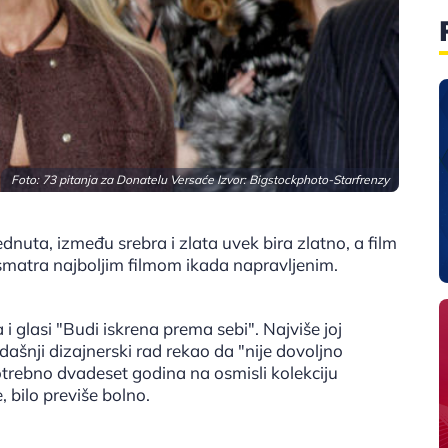
Foto: 73 pitanja za Donatelu Versaće Izvor:
Bigstockphoto-Starfrenzy
nuta, između srebra i zlata uvek bira zlatno, a film
 smatra najboljim filmom ikada napravljenim.
a i glasi "Budi iskrena prema sebi". Najviše joj
ašnji dizajnerski rad rekao da "nije dovoljno
 potrebno dvadeset godina na osmisli kolekciju
 bilo previše bolno.