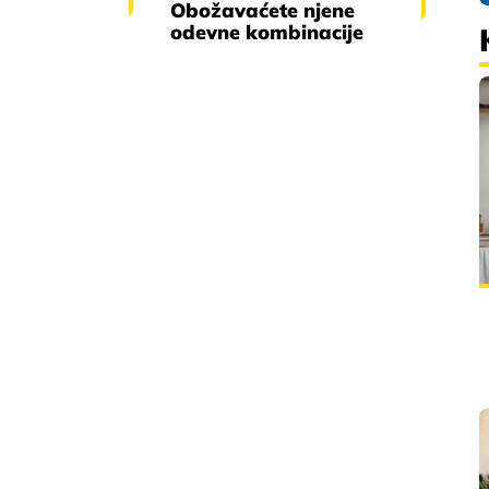
Obožavaćete njene
odevne kombinacije