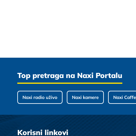
Top pretraga na Naxi Portalu
Naxi radio uživo
Naxi kamere
Naxi Caffe
Korisni linkovi