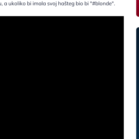
u, a ukoliko bi imala svoj hašteg bio bi "#blonde".