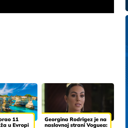
brao 11
Georgina Rodrigez je na
aža u Evropi
naslovnoj strani Voguea: