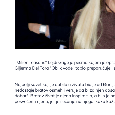
"Milion reasons" Lejdi Gage je pesma kojom je opsed
Giljerma Del Tora "Oblik vode" toplo preporučuje i
Najbolji savet koji je dobila u životu bio je od Đanij
nedostaje bratov osmeh i veruje da bi za njen dosad
dobar". Bratov život je njena inspiracija, a bilo je
posvećenu njenu, jer je sećanje na njega, kako kaže,