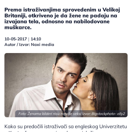
Prema istraživanjima sprovedenim u Velikoj
Britaniji, otkriveno je da žene ne padaju na
izvajana tela, odnosno na nabilodovane
muškarce.
10-05-2017
14:10
|
Autor / Izvor: Naxi media
Foto: Ženama bilderi nisu najviše seksi Izvor:
Bigstockphoto- olly2
Kako su predočili istraživači sa engleskog Univerzitetu