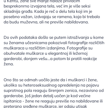
u Kentu, žene sve manje nalaze privlačim
besprekonrno izvajana tela, već im je više seksi
skladnija građa. Kada je reč o delu tela koji im je
posebno važan, izdvajaju se ramena, koja bi trebalo
da budu muževna, ali ne previše nabildovana.
Do ovih podataka došlo se putem istraživanja u kome
su ženama učesnicama pokazivali fotografije različitih
muškaraca u različitim izdanjima. Fotografije su
obuhvatale muškarce u elegantnoj ili ležernoj
garderobi, donjem vešu...a potom bi pratili reakcije
žena.
Ono što se odmah uočilo jeste da i muškarci i žene,
ukoliko su heteroseksualnog opredelenja na pojavu
suprotnog pola reaguju širenjem zenica, nezavisno od
garderobe. Još jedan detalj uočen je kod većine
ispitanica - žene ne reaguju previše na nabildovane ili
preterano sređene muškarce, jer odaju utisak