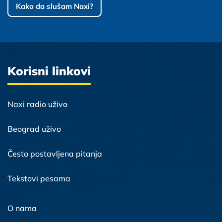
Kako da slušam Naxi?
Korisni linkovi
Naxi radio uživo
Beograd uživo
Često postavljena pitanja
Tekstovi pesama
O nama