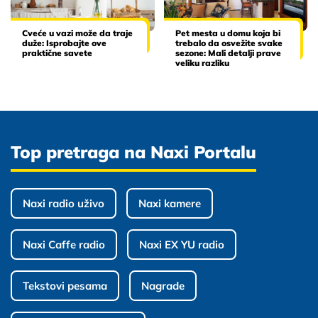
Cveće u vazi može da traje
Pet mesta u domu koja bi
duže: Isprobajte ove
trebalo da osvežite svake
praktične savete
sezone: Mali detalji prave
veliku razliku
Top pretraga na Naxi Portalu
Naxi radio uživo
Naxi kamere
Naxi Caffe radio
Naxi EX YU radio
Tekstovi pesama
Nagrade