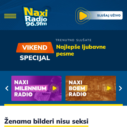
TRENUTNO SLUŠATE
Djordje Balasevic
Najlepše ljubavne
Ja Luzer
pesme
Ženama bilderi nisu seksi