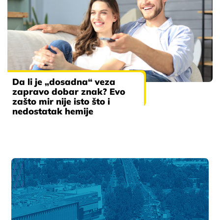
Da li je „dosadna“ veza
zapravo dobar znak? Evo
zašto mir nije isto što i
nedostatak hemije