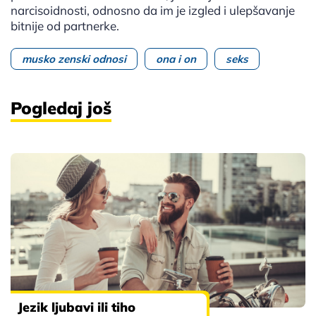
narcisoidnosti, odnosno da im je izgled i ulepšavanje
bitnije od partnerke.
musko zenski odnosi
ona i on
seks
Pogledaj još
Jezik ljubavi ili tiho