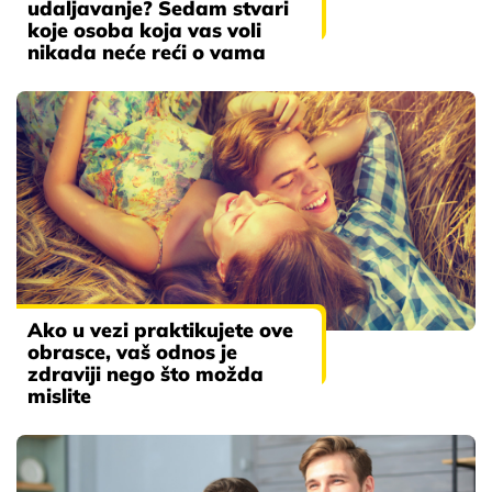
udaljavanje? Sedam stvari
koje osoba koja vas voli
nikada neće reći o vama
Ako u vezi praktikujete ove
obrasce, vaš odnos je
zdraviji nego što možda
mislite