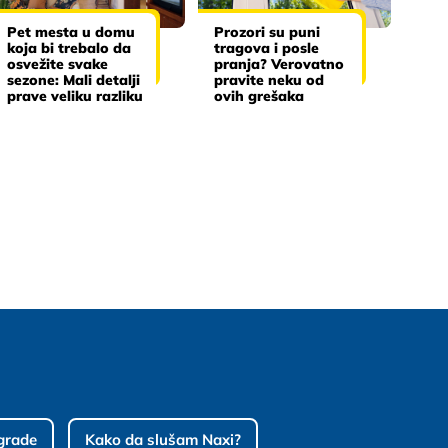
Pet mesta u domu
Prozori su puni
koja bi trebalo da
tragova i posle
osvežite svake
pranja? Verovatno
sezone: Mali detalji
pravite neku od
prave veliku razliku
ovih grešaka
grade
Kako da slušam Naxi?