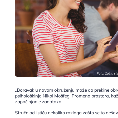
Foto: Zašto st
„Boravak u novom okruženju može da prekine obr
psihološkinja Nikol Mošfeg. Promena prostora, kaže
započinjanje zadataka.
Stručnjaci ističu nekoliko razloga zašto se to dešav