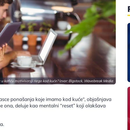
e u kafiću motivisaniji nego kod kuće? Izvor: Bigstock, Wavebreak Media
asce ponašanja koje imamo kod kuće“, objašnjava
 ona, deluje kao mentalni “reset” koji olakšava
a.