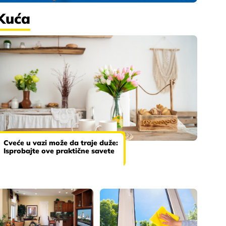
Kuća
Cveće u vazi može da traje duže:
Isprobajte ove praktične savete