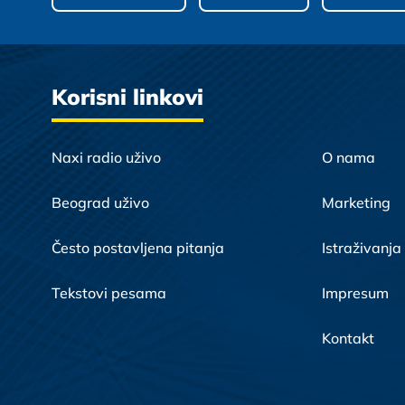
Korisni linkovi
Naxi radio uživo
O nama
Beograd uživo
Marketing
Često postavljena pitanja
Istraživanja
Tekstovi pesama
Impresum
Kontakt