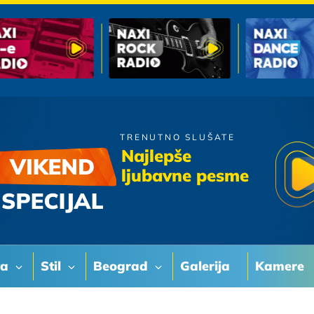
TRENUTNO SLUŠATE
Vanna
Najlepše
Ako Je Vredelo Ista
ljubavne pesme
va
Stil
Beograd
Galerija
Kamere