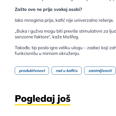
Zašto ovo ne prija svakoj osobi?
Iako mnogima prija, kafić nije univerzalno rešenje.
„Buka i gužva mogu biti previše stimulativni za ljud
senzorne faktore“, kaže Mošfeg.
Takođe, tip posla igra veliku ulogu – zadaci koji z
funkcionišu u mirnom okruženju.
produktivnost
rad u kafiću
zanimljivosti
Pogledaj još