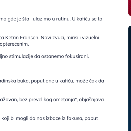
 gde je šta i ulazimo u rutinu. U kafiću se to
 Ketrin Fransen. Novi zvuci, mirisi i vizuelni
eopterećenim.
oljno stimulacije da ostanemo fokusirani.
adinska buka, poput one u kafiću, može čak da
žovan, bez prevelikog ometanja“, objašnjava
oji bi mogli da nas izbace iz fokusa, poput