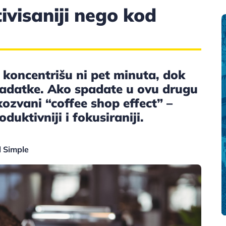
ivisaniji nego kod
 koncentrišu ni pet minuta, dok
yadatke. Ako spadate u ovu drugu
kozvani “coffee shop effect” –
uktivniji i fokusiraniji.
l Simple