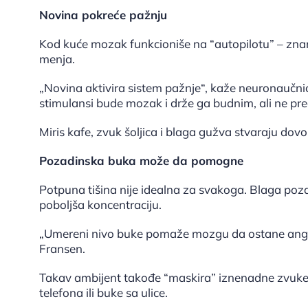
Novina pokreće pažnju
Kod kuće mozak funkcioniše na “autopilotu” – znamo
menja.
„Novina aktivira sistem pažnje“, kaže neuronaučnica
stimulansi bude mozak i drže ga budnim, ali ne pr
Miris kafe, zvuk šoljica i blaga gužva stvaraju dov
Pozadinska buka može da pomogne
Potpuna tišina nije idealna za svakoga. Blaga poz
poboljša koncentraciju.
„Umereni nivo buke pomaže mozgu da ostane anga
Fransen.
Takav ambijent takođe “maskira” iznenadne zvuke k
telefona ili buke sa ulice.