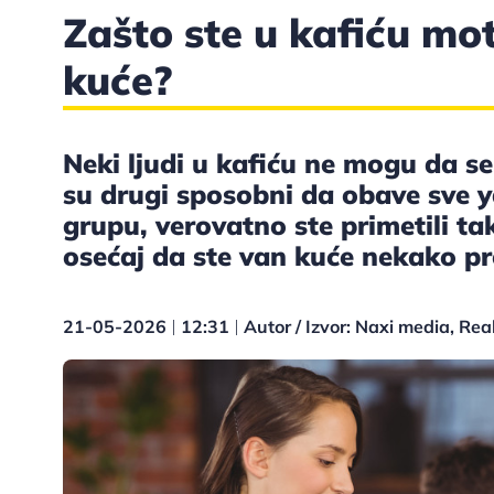
Zašto ste u kafiću mot
kuće?
Neki ljudi u kafiću ne mogu da se
su drugi sposobni da obave sve 
grupu, verovatno ste primetili ta
osećaj da ste van kuće nekako prod
21-05-2026
12:31
Autor / Izvor: Naxi media, Rea
|
|