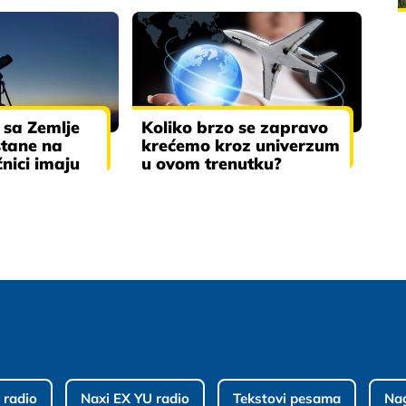
a sa Zemlje
Koliko brzo se zapravo
tane na
krećemo kroz univerzum
nici imaju
u ovom trenutku?
 radio
Naxi EX YU radio
Tekstovi pesama
Na