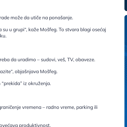
ji rade može da utiče na ponašanje.
 su u grupi“, kaže Mošfeg. To stvara blagi osećaj
ku.
treba da uradimo – sudovi, veš, TV, obaveze.
dlazite“, objašnjava Mošfeg.
 “prekida” iz okruženja.
raničenje vremena – radno vreme, parking ili
 povećava produktivnost.