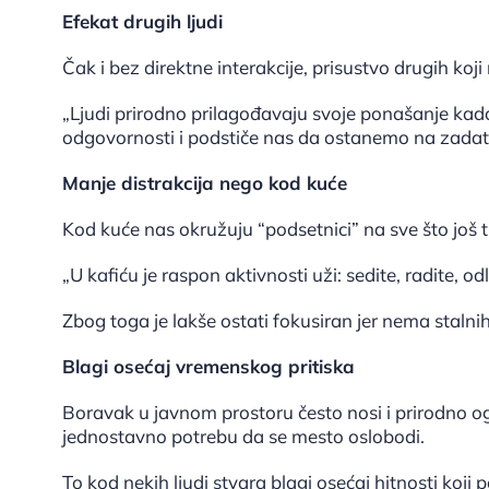
Efekat drugih ljudi
Čak i bez direktne interakcije, prisustvo drugih ko
„Ljudi prirodno prilagođavaju svoje ponašanje kada
odgovornosti i podstiče nas da ostanemo na zadat
Manje distrakcija nego kod kuće
Kod kuće nas okružuju “podsetnici” na sve što još 
„U kafiću je raspon aktivnosti uži: sedite, radite, o
Zbog toga je lakše ostati fokusiran jer nema stalnih
Blagi osećaj vremenskog pritiska
Boravak u javnom prostoru često nosi i prirodno og
jednostavno potrebu da se mesto oslobodi.
To kod nekih ljudi stvara blagi osećaj hitnosti koji