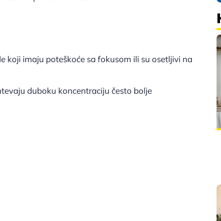
e koji imaju poteškoće sa fokusom ili su osetljivi na
ahtevaju duboku koncentraciju često bolje