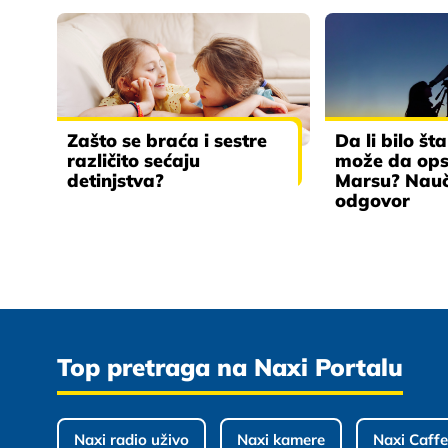
Zašto se braća i sestre
Da li bilo št
različito sećaju
može da ops
detinjstva?
Marsu? Nauč
odgovor
Top pretraga na Naxi Portalu
Naxi radio uživo
Naxi kamere
Naxi Caffe