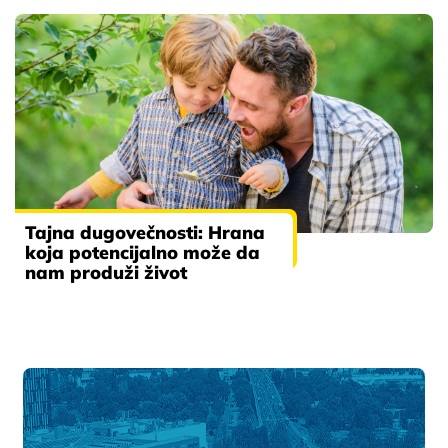
Tajna dugovečnosti: Hrana
koja potencijalno može da
nam produži život