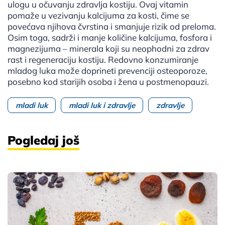
ulogu u očuvanju zdravlja kostiju. Ovaj vitamin
pomaže u vezivanju kalcijuma za kosti, čime se
povećava njihova čvrstina i smanjuje rizik od preloma.
Osim toga, sadrži i manje količine kalcijuma, fosfora i
magnezijuma – minerala koji su neophodni za zdrav
rast i regeneraciju kostiju. Redovno konzumiranje
mladog luka može doprineti prevenciji osteoporoze,
posebno kod starijih osoba i žena u postmenopauzi.
mladi luk
mladi luk i zdravlje
zdravlje
Pogledaj još