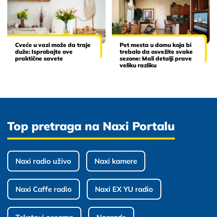
Cveće u vazi može da traje
Pet mesta u domu koja bi
duže: Isprobajte ove
trebalo da osvežite svake
praktične savete
sezone: Mali detalji prave
veliku razliku
Top pretraga na Naxi Portalu
Naxi radio uživo
Naxi kamere
Naxi Caffe radio
Naxi EX YU radio