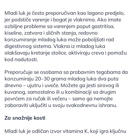
Mladi luk je često preporučivan kao lagano predjelo,
jer podstiče varenje i bogat je vlaknima. Ako imate
ozbiljne probleme sa varenjem poput gastritisa,
kiseline, zatvora i sličnih stanja, redovno
konzumiranje mladog luka može poboljšati rad
digestivnog sistema. Vlakna iz mladog luka
olakšavaju kretanje stolice, aktiviraju creva i pomažu
kod nadutosti.
Preporučuje se osobama sa probavnim tegobama da
konzumiraju 20–30 grama mladog luka dva puta
dnevno – ujutru i uveče. Možete ga jesti sirovog ili
kuvanog, samostalno ili u kombinaciji sa drugim
povrćem za ručak ili večeru – samo ga nemojte
zaboraviti uključiti u svoju svakodnevnu ishranu.
Za snažnije kosti
Mladi luk je odličan izvor vitamina K, koji igra ključnu