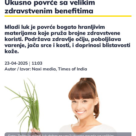
Ukusno povrće sa velikim
zdravstvenim benefitima
Mladi luk je povrće bogato hranljivim
materijama koje pruža brojne zdravstvene
koristi. Podržava zdravlje očiju, poboljšava
varenje, jača srce i kosti, i doprinosi blistavosti
kože.
23-04-2025
11:03
|
Autor / Izvor: Naxi media, Times of India
Foto: Zašto je mladi luk dobar za vas? Ukusno povrće sa velikim