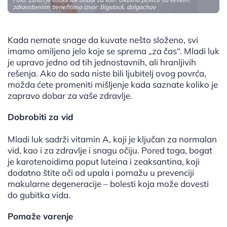
zdravstvenim benefitima Izvor: Bigstock, dolgachov
Kada nemate snage da kuvate nešto složeno, svi
imamo omiljeno jelo koje se sprema „za čas“. Mladi luk
je upravo jedno od tih jednostavnih, ali hranljivih
rešenja. Ako do sada niste bili ljubitelj ovog povrća,
možda ćete promeniti mišljenje kada saznate koliko je
zapravo dobar za vaše zdravlje.
Dobrobiti za vid
Mladi luk sadrži vitamin A, koji je ključan za normalan
vid, kao i za zdravlje i snagu očiju. Pored toga, bogat
je karotenoidima poput luteina i zeaksantina, koji
dodatno štite oči od upala i pomažu u prevenciji
makularne degeneracije – bolesti koja može dovesti
do gubitka vida.
Pomaže varenje