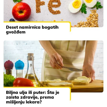
Deset namirnica bogatih
gvožđem
Biljna ulja ili puter: Šta je
zaista zdravije, prema
mišljenju lekara?