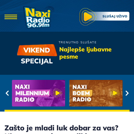
TRENUTNO SLUŠATE
Sergej Cetkovic
Najlepše ljubavne
Nazovi Me
pesme
Zašto je mladi luk dobar za vas?