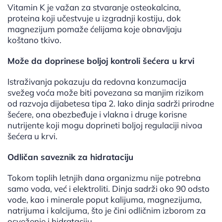
Vitamin K je važan za stvaranje osteokalcina,
proteina koji učestvuje u izgradnji kostiju, dok
magnezijum pomaže ćelijama koje obnavljaju
koštano tkivo.
Može da doprinese boljoj kontroli šećera u krvi
Istraživanja pokazuju da redovna konzumacija
svežeg voća može biti povezana sa manjim rizikom
od razvoja dijabetesa tipa 2. Iako dinja sadrži prirodne
šećere, ona obezbeđuje i vlakna i druge korisne
nutrijente koji mogu doprineti boljoj regulaciji nivoa
šećera u krvi.
Odličan saveznik za hidrataciju
Tokom toplih letnjih dana organizmu nije potrebna
samo voda, već i elektroliti. Dinja sadrži oko 90 odsto
vode, kao i minerale poput kalijuma, magnezijuma,
natrijuma i kalcijuma, što je čini odličnim izborom za
osveženje i hidrataciju.