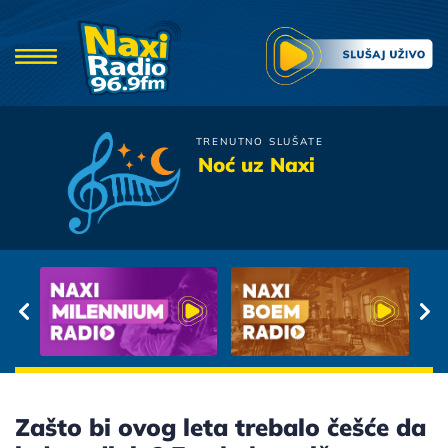
TRENUTNO SLUŠATE
Idoli
Noć uz Naxi
Ljubavi
Zašto bi ovog leta trebalo češće da