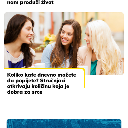
nam produži život
Koliko kafe dnevno možete
da popijete? Stručnjaci
otkrivaju količinu koja je
dobra za srce