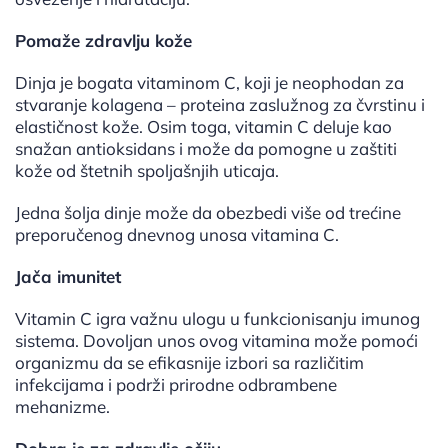
Pomaže zdravlju kože
Dinja je bogata vitaminom C, koji je neophodan za
stvaranje kolagena – proteina zaslužnog za čvrstinu i
elastičnost kože. Osim toga, vitamin C deluje kao
snažan antioksidans i može da pomogne u zaštiti
kože od štetnih spoljašnjih uticaja.
Jedna šolja dinje može da obezbedi više od trećine
preporučenog dnevnog unosa vitamina C.
Jača imunitet
Vitamin C igra važnu ulogu u funkcionisanju imunog
sistema. Dovoljan unos ovog vitamina može pomoći
organizmu da se efikasnije izbori sa različitim
infekcijama i podrži prirodne odbrambene
mehanizme.