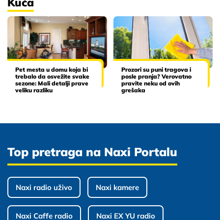
Kuća
Pet mesta u domu koja bi
Prozori su puni tragova i
trebalo da osvežite svake
posle pranja? Verovatno
sezone: Mali detalji prave
pravite neku od ovih
veliku razliku
grešaka
Top pretraga na Naxi Portalu
Naxi radio uživo
Naxi kamere
Naxi Caffe radio
Naxi EX YU radio