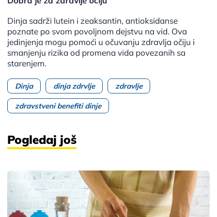
Dobra je za zdravlje očiju
Dinja sadrži lutein i zeaksantin, antioksidanse
poznate po svom povoljnom dejstvu na vid. Ova
jedinjenja mogu pomoći u očuvanju zdravlja očiju i
smanjenju rizika od promena vida povezanih sa
starenjem.
Dinja
dinja zdrvlje
zdravlje
zdravstveni benefiti dinje
Pogledaj još