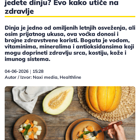
jedete dinju? Evo kako utiče na
zdravlje
Dinja je jedno od omiljenih letnjih osveženja, ali
osim prijatnog ukusa, ova voćka donosi i
brojne zdravstvene koristi. Bogata je vodom,
vitaminima, mineralima i antioksidansima koji
mogu doprineti zdravlju srca, kostiju, kože i
imunog sistema.
04-06-2026
15:28
|
Autor / Izvor: Naxi media, Healthline