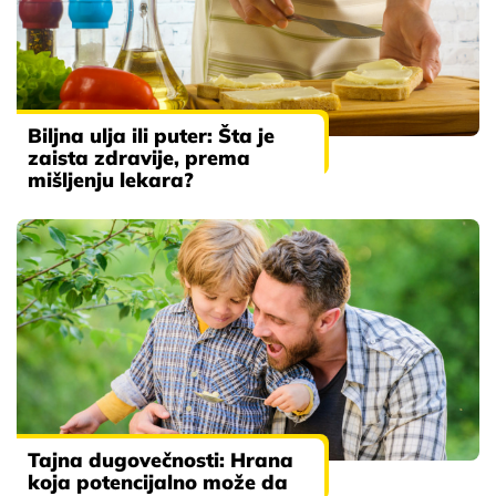
Biljna ulja ili puter: Šta je
zaista zdravije, prema
mišljenju lekara?
Tajna dugovečnosti: Hrana
koja potencijalno može da