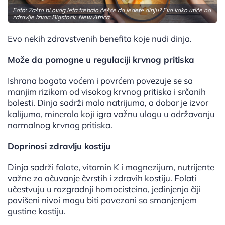
Foto: Zašto bi ovog leta trebalo češće da jedete dinju? Evo kako utiče na
zdravlje Izvor: Bigstock, New Africa
Evo nekih zdravstvenih benefita koje nudi dinja.
Može da pomogne u regulaciji krvnog pritiska
Ishrana bogata voćem i povrćem povezuje se sa
manjim rizikom od visokog krvnog pritiska i srčanih
bolesti. Dinja sadrži malo natrijuma, a dobar je izvor
kalijuma, minerala koji igra važnu ulogu u održavanju
normalnog krvnog pritiska.
Doprinosi zdravlju kostiju
Dinja sadrži folate, vitamin K i magnezijum, nutrijente
važne za očuvanje čvrstih i zdravih kostiju. Folati
učestvuju u razgradnji homocisteina, jedinjenja čiji
povišeni nivoi mogu biti povezani sa smanjenjem
gustine kostiju.