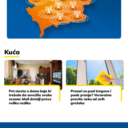
Kuća
Pet mesta u domu koja bi
Prozori su puni tragova i
trebalo da osvežite svake
posle pranja? Verovatno
sezone: Mali detalji prave
pravite neku od ovih
veliku razliku
grešaka