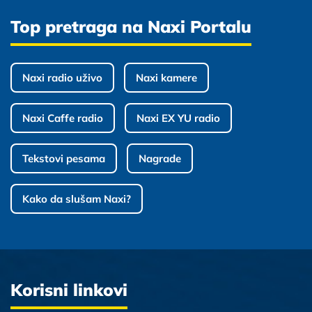
Top pretraga na Naxi Portalu
Naxi radio uživo
Naxi kamere
Naxi Caffe radio
Naxi EX YU radio
Tekstovi pesama
Nagrade
Kako da slušam Naxi?
Korisni linkovi