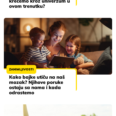
krećemo kroz univerzum u
ovom trenutku?
ZANIMLJIVOSTI
Kako bajke utiču na naš
mozak? Njihove poruke
ostaju sa nama i kada
odrastemo