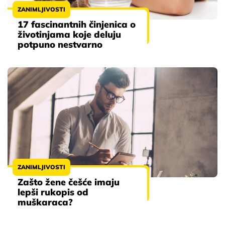
ZANIMLJIVOSTI
17 fascinantnih činjenica o
životinjama koje deluju
potpuno nestvarno
ZANIMLJIVOSTI
Zašto žene češće imaju
lepši rukopis od
muškaraca?