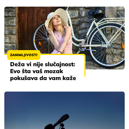
ZANIMLJIVOSTI
Deža vi nije slučajnost:
Evo šta vaš mozak
pokušava da vam kaže