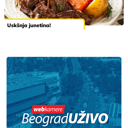
Uskšnja junetina!