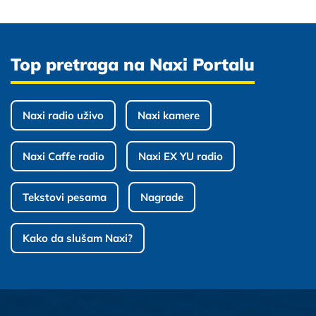
Top pretraga na Naxi Portalu
Naxi radio uživo
Naxi kamere
Naxi Caffe radio
Naxi EX YU radio
Tekstovi pesama
Nagrade
Kako da slušam Naxi?