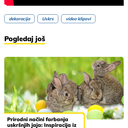
dekoracija
Uskrs
video klipovi
Pogledaj još
Prirodni načini farbanja
uskršnjih jaja: Inspiracija iz