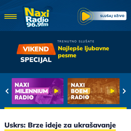
TRENUTNO SLUŠATE
Kerber
Najlepše ljubavne
Kad ljubav izda
pesme
Uskrs: Brze ideje za ukrašavanje