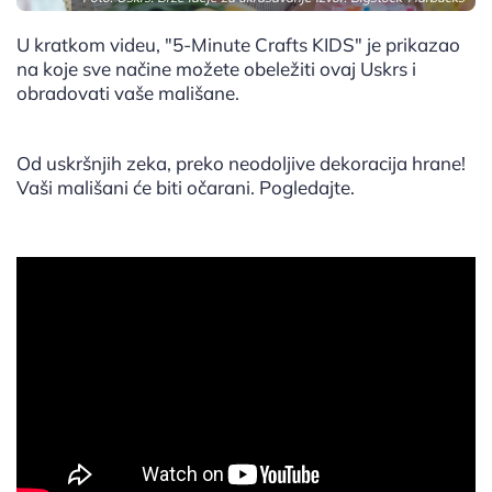
U kratkom videu, "5-Minute Crafts KIDS" je prikazao
na koje sve načine možete obeležiti ovaj Uskrs i
obradovati vaše mališane.
Od uskršnjih zeka, preko neodoljive dekoracija hrane!
Vaši mališani će biti očarani. Pogledajte.