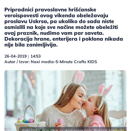
Pripradnici pravoslavne hrišćanske
veroispovesti ovog vikenda obeležavaju
proslavu Uskrsa, pa ukoliko do sada niste
osmislili na koje sve načine možete obeležiti
ovaj praznik, nudimo vam par saveta.
Dekoracija hrane, enterijera i poklona nikada
nije bila zanimljivija.
26-04-2019
14:53
|
Autor / Izvor: Naxi media-5-Minute Crafts KIDS
Foto: Uskrs: Brze ideje za ukrašavanje Izvor:
Bigstock-Harbucks