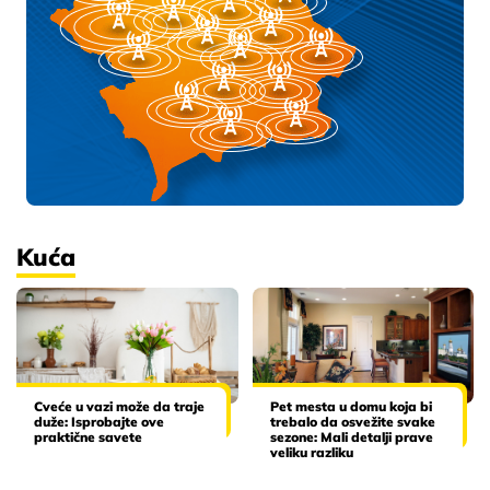
Kuća
Cveće u vazi može da traje
Pet mesta u domu koja bi
duže: Isprobajte ove
trebalo da osvežite svake
praktične savete
sezone: Mali detalji prave
veliku razliku