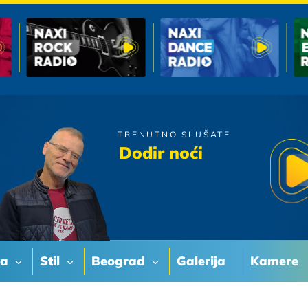
TRENUTNO SLUŠATE
Crvena Jabuka
Dodir noći
Vjetar
va
Stil
Beograd
Galerija
Kamere