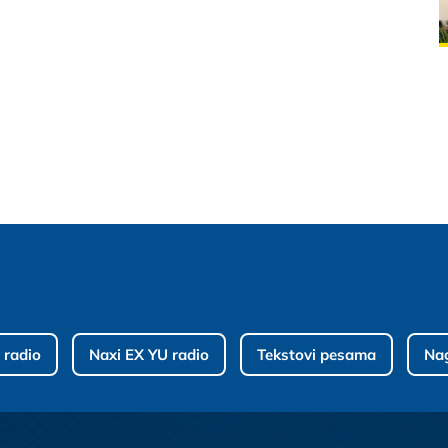
 radio
Naxi EX YU radio
Tekstovi pesama
Na