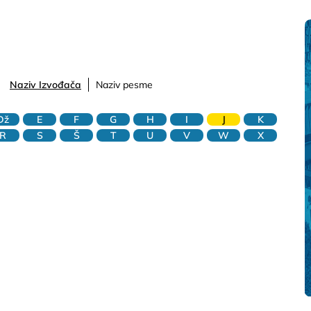
Naziv Izvođača
Naziv pesme
Dž
E
F
G
H
I
J
K
R
S
Š
T
U
V
W
X