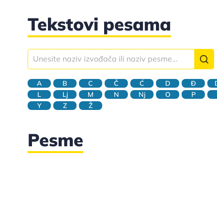
Tekstovi pesama
A
B
C
Č
Ć
D
Đ
L
Lj
M
N
Nj
O
P
Y
Z
Ž
Pesme