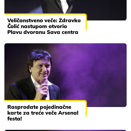
Veličanstveno veče: Zdravko
Čolić nastupom otvorio
Plavu dvoranu Sava centra
Rasprodate pojedinačne
karte za treće veče Arsenal
festa!