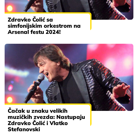
Zdravko Čolić sa
simfonijskim orkestrom na
Arsenal festu 2024!
Čačak u znaku velikih
muzičkih zvezda: Nastupaju
Zdravko Čolić i Vlatko
Stefanovski