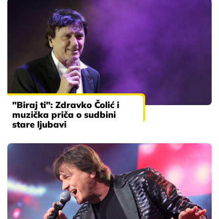
"Biraj ti": Zdravko Čolić i
muzička priča o sudbini
stare ljubavi