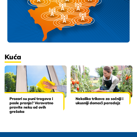
Kuća
Prozori su puni tragova i
Nekoliko trikova za sočniji i
posle pranja? Verovatno
ukusniji domaći paradajz
pravite neku od ovih
grešaka