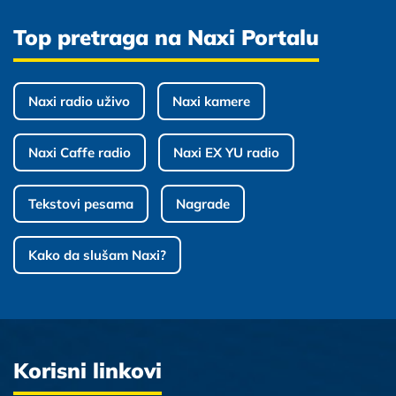
Top pretraga na Naxi Portalu
Naxi radio uživo
Naxi kamere
Naxi Caffe radio
Naxi EX YU radio
Tekstovi pesama
Nagrade
Kako da slušam Naxi?
Korisni linkovi