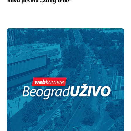
novu pesmu „Zbog tebe“