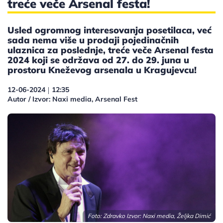
treće veče Arsenal festa!
Usled ogromnog interesovanja posetilaca, već
sada nema više u prodaji pojedinačnih
ulaznica za poslednje, treće veče Arsenal festa
2024 koji se održava od 27. do 29. juna u
prostoru Kneževog arsenala u Kragujevcu!
12-06-2024
12:35
|
Autor / Izvor: Naxi media, Arsenal Fest
Foto: Zdravko Izvor: Naxi media, Željka Dimić