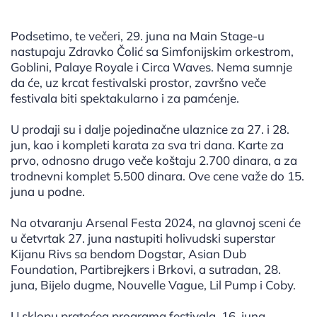
Podsetimo, te večeri, 29. juna na Main Stage-u
nastupaju Zdravko Čolić sa Simfonijskim orkestrom,
Goblini, Palaye Royale i Circa Waves. Nema sumnje
da će, uz krcat festivalski prostor, završno veče
festivala biti spektakularno i za pamćenje.
U prodaji su i dalje pojedinačne ulaznice za 27. i 28.
jun, kao i kompleti karata za sva tri dana. Karte za
prvo, odnosno drugo veče koštaju 2.700 dinara, a za
trodnevni komplet 5.500 dinara. Ove cene važe do 15.
juna u podne.
Na otvaranju Arsenal Festa 2024, na glavnoj sceni će
u četvrtak 27. juna nastupiti holivudski superstar
Kijanu Rivs sa bendom Dogstar, Asian Dub
Foundation, Partibrejkers i Brkovi, a sutradan, 28.
juna, Bijelo dugme, Nouvelle Vague, Lil Pump i Coby.
U sklopu pratećeg programa festivala, 16. juna