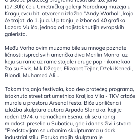
(17:30h) će u Umetničkoj galeriji Narodnog muzeja u
Kragujevcu biti otvorena izložba "Andy Warhol", koja
će trajati do 1. jula. U pitanju je izbor od 40 grafika
Lazara Vujića, jednog od najistaknutijih evropskih
galerista.
Među Vorholovim muzama bile su mnoge poznate
ličnosti: ispred svih američka diva Merilin Monro, uz
koju su rame uz rame stajale i druge pop - ikone kao
što su Elvis, Mik Džeger, Elizabet Tejlor, Džeki Kenedi,
Blondi, Muhamed Ali...
Tokom trajanja festivala, kao deo pratećeg programa,
istaknuta street art umetnica Kraljica Vila - TKV crtaće
murale u prostoru Arsenal festa. Biće upriličena i
izložba skulptura autora Arpada Slancika, koji je
rođen 1974. u nemačkom Esenu, ali se u ranoj
mladosti preselio u Suboticu, gde i danas živi i stvara.
"Predstavljam se urbanim skulpturama u dark
industrial stilu. Poruka mojih skulptura je