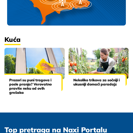
Kuća
Prozori su puni tragova i
Nekoliko trikova za sočniji i
posle pranja? Verovatno
ukusniji domaći paradajz
pravite neku od ovih
grešaka
Top pretraga na Naxi Portalu