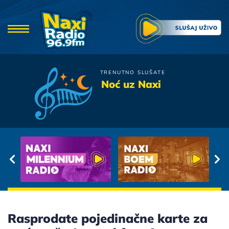
TRENUTNO SLUŠATE
Oliver Dragojevic
Noć uz Naxi
Nasoj Ljubavi Je Kraj
Rasprodate pojedinačne karte za