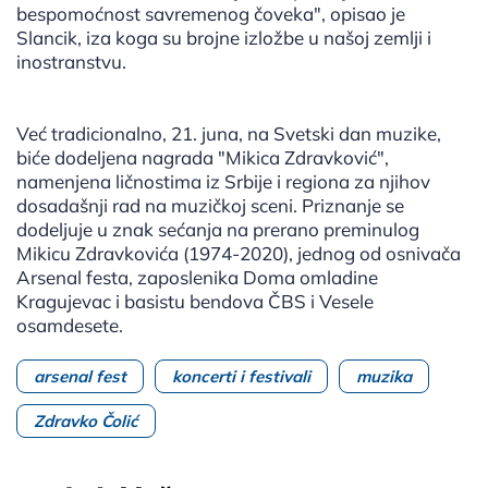
bespomoćnost savremenog čoveka", opisao je
Slancik, iza koga su brojne izložbe u našoj zemlji i
inostranstvu.
Već tradicionalno, 21. juna, na Svetski dan muzike,
biće dodeljena nagrada "Mikica Zdravković",
namenjena ličnostima iz Srbije i regiona za njihov
dosadašnji rad na muzičkoj sceni. Priznanje se
dodeljuje u znak sećanja na prerano preminulog
Mikicu Zdravkovića (1974-2020), jednog od osnivača
Arsenal festa, zaposlenika Doma omladine
Kragujevac i basistu bendova ČBS i Vesele
osamdesete.
arsenal fest
koncerti i festivali
muzika
Zdravko Čolić