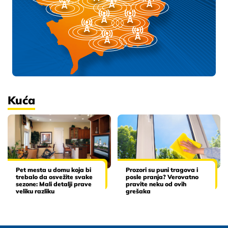
Kuća
Pet mesta u domu koja bi
Prozori su puni tragova i
trebalo da osvežite svake
posle pranja? Verovatno
sezone: Mali detalji prave
pravite neku od ovih
veliku razliku
grešaka