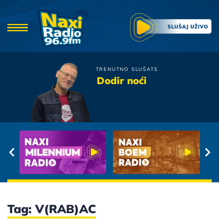
TRENUTNO SLUŠATE
Sergej Cetkovic
Dodir noći
Ako te nije pronasla ljubav
Tag: V(RAB)AC